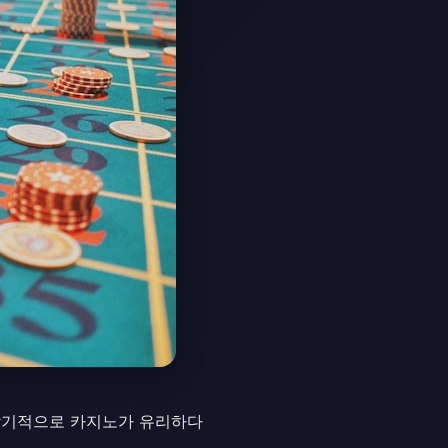
 장기적으로 카지노가 유리하다