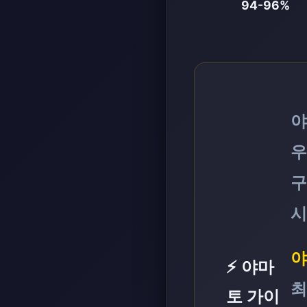
94-96%
야
구
시
⚡ 야마
최
토 가이