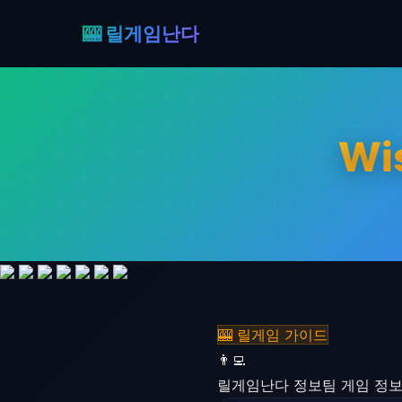
🎰 릴게임난다
Wi
🎰 릴게임 가이드
👨‍💻
릴게임난다 정보팀
게임 정보