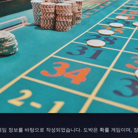
게임 정보를 바탕으로 작성되었습니다. 도박은 확률 게임이며,