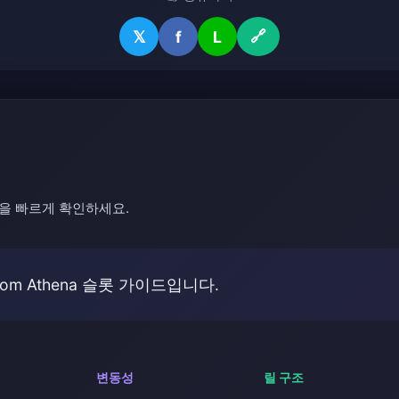
𝕏
f
L
🔗
을 빠르게 확인하세요.
dom Athena 슬롯 가이드입니다.
변동성
릴 구조