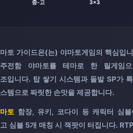
중-고
3x3
마토 가이드은(는) 야마토게임의 핵심입니
우주전함
야마토
를 테마로 한 릴게임으
조입니다. ​​탑 쌓기 시스템과 돌발 SP가 
스템으로 짜릿한 손맛을 제공합니다.
야마토
함장, 유키, 코다이 등 캐릭터 심볼
고 심볼 5개 매칭 시 잭팟이 터집니다. RTP