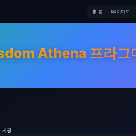
🏠 홈
🎰 야마토
sdom Athena 프라
 제공