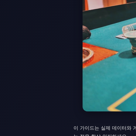
이 가이드는 실제 데이터와 