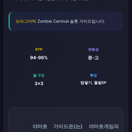
프라그마틱
Zombie Carnival 슬롯 가이드입니다.
RTP
변동성
94-96%
중-고
릴 구조
특징
탑쌓기, 돌발SP
3x3
야마토 가이드은(는) 야마토게임의