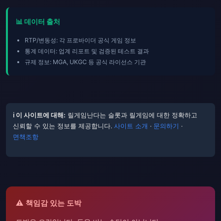
📊 데이터 출처
RTP/변동성: 각 프로바이더 공식 게임 정보
통계 데이터: 업계 리포트 및 검증된 테스트 결과
규제 정보: MGA, UKGC 등 공식 라이선스 기관
ℹ️ 이 사이트에 대해:
릴게임난다는 슬롯과 릴게임에 대한 정확하고
신뢰할 수 있는 정보를 제공합니다.
사이트 소개
·
문의하기
·
면책조항
⚠️ 책임감 있는 도박