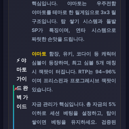
핵심입니다. 야마토는 우주전함
야마토
를 테마로 한 릴게임으로 3x3 릴
구조입니다. 탑 쌓기 시스템과 돌발
SP가 특징이며, 연타 시스템으로
짜릿한 손맛을 드립니다.
야마토
함장, 유키, 코다이 등 캐릭터
⚡ 야
심볼이 등장하며, 최고 심볼 5개 매칭
마토
시 잭팟이 터집니다. ​RTP는 94~96%
가이
이며 프리스핀과 프로그레시브 잭팟이
드 완
있습니다.
벽 가
자금 관리가 핵심입니다. ​총 자금의 5%
이드
이하로 세션 베팅을 설정하고, 탑이
쌓이면 베팅을 유지하세요. ​​검증된