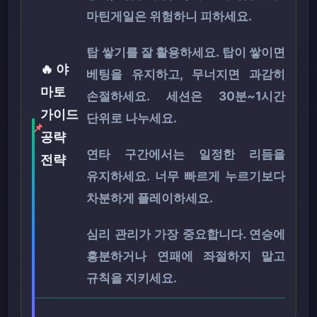
마틴게일은 위험하니 피하세요.
탑 쌓기를 잘 활용하세요. ​​탑이 쌓이면
🔥 야
베팅을 유지하고, 무너지면 과감히
마토
손절하세요. ​​세션은 30분~1시간
가이드
단위로 나누세요.
공략
연타 구간에서는 일정한 리듬을
전략
유지하세요. ​​너무 빠르게 누르기보다
차분하게 플레이하세요.
심리 관리가 가장 중요합니다. ​연승에
흥분하거나 연패에 좌절하지 말고
규칙을 지키세요.