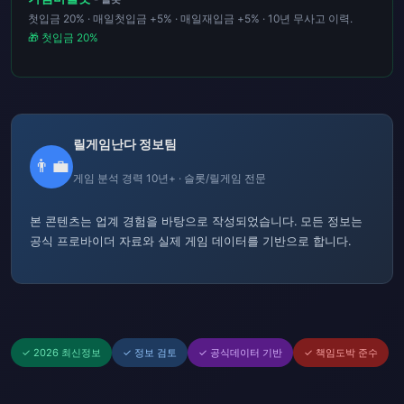
첫입금 20% · 매일첫입금 +5% · 매일재입금 +5% · 10년 무사고 이력.
🎁 첫입금 20%
릴게임난다 정보팀
👨‍💼
게임 분석 경력 10년+ · 슬롯/릴게임 전문
본 콘텐츠는 업계 경험을 바탕으로 작성되었습니다. ​모든 정보는
공식 프로바이더 자료와 실제 게임 데이터를 기반으로 합니다.
✓ 2026 최신정보
✓ 정보 검토
✓ 공식데이터 기반
✓ 책임도박 준수