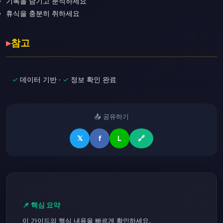
기록을 남기고 분석하세요
휴식을 충분히 취하세요
참고
✓
데이터 기반 ·
✓
정보 확인 완료
📤 공유하기
𝕏
f
L
🔗
📌 핵심 요약
이 가이드의 핵심 내용을 빠르게 확인하세요.