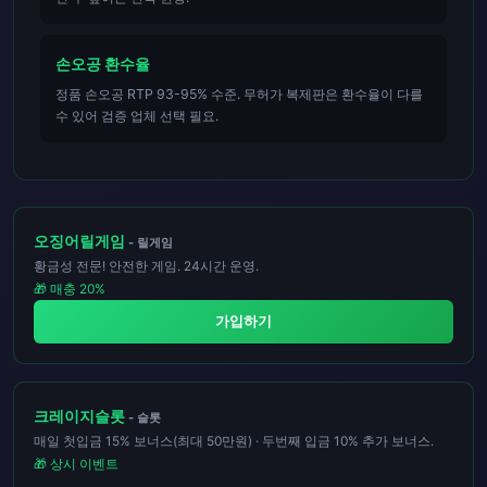
손오공 환수율
정품 손오공 RTP 93-95% 수준. 무허가 복제판은 환수율이 다를
수 있어 검증 업체 선택 필요.
오징어릴게임
- 릴게임
황금성 전문! 안전한 게임. 24시간 운영.
🎁 매충 20%
가입하기
크레이지슬롯
- 슬롯
매일 첫입금 15% 보너스(최대 50만원) · 두번째 입금 10% 추가 보너스.
🎁 상시 이벤트