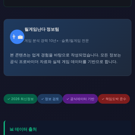
릴게임난다 정보팀
👨‍💼
게임 분석 경력 10년+ · 슬롯/릴게임 전문
본 콘텐츠는 업계 경험을 바탕으로 작성되었습니다. 모든 정보는
공식 프로바이더 자료와 실제 게임 데이터를 기반으로 합니다.
✓ 2026 최신정보
✓ 정보 검토
✓ 공식데이터 기반
✓ 책임도박 준수
📊 데이터 출처