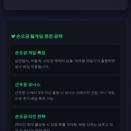
🐒 손오공 릴게임 완전 공략
손오공 게임 특징
삼장법사, 저팔계, 사오정 캐릭터 심볼. 여의봉 와일드가 출현하면
승수 배당 적용됩니다.
근두운 보너스
근두운 스캐터 3개 이상 출현 시 보너스 스테이지 진입. 미니 게임
으로 추가 배당 획득 가능.
손오공 라인 전략
25라인 최대 활성화 시 당첨 확률 극대화. 베팅 단위는 낮추고 라
인 수 높이는 전략 권장.