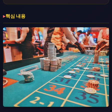
핵심 내용