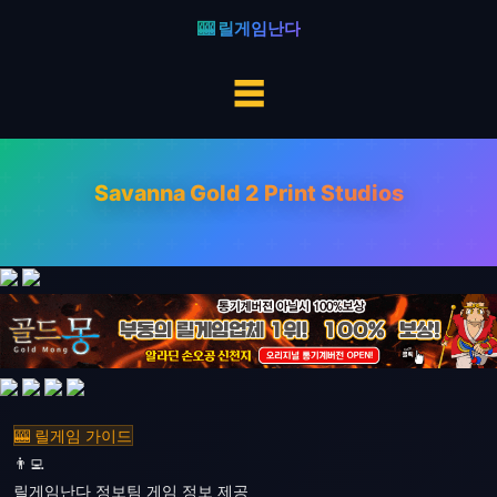
🎰 릴게임난다
☰
Savanna Gold 2 Print Studios
🎰 릴게임 가이드
👨‍💻
릴게임난다 정보팀
게임 정보 제공