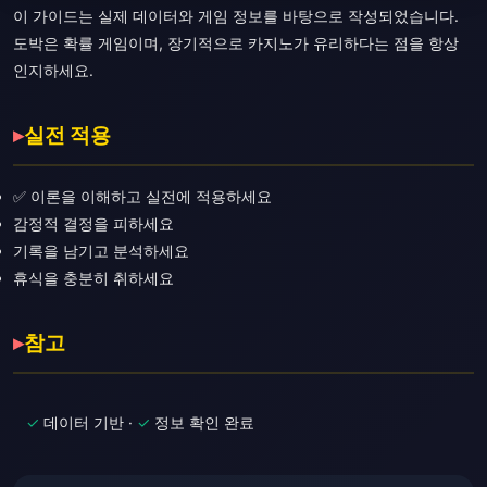
이 가이드는 실제 데이터와 게임 정보를 바탕으로 작성되었습니다. ​​
도박은 확률 게임이며, 장기적으로 카지노가 유리하다는 점을 항상
인지하세요.
실전 적용
✅ 이론을 이해하고 실전에 적용하세요
감정적 결정을 피하세요
기록을 남기고 분석하세요
휴식을 충분히 취하세요
참고
✓
데이터 기반 ·
✓
정보 확인 완료