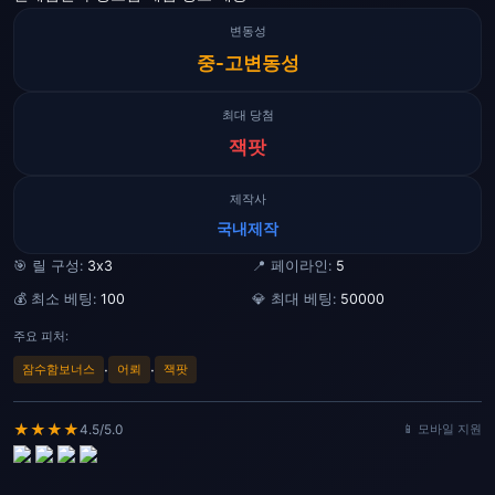
변동성
중-고변동성
최대 당첨
잭팟
제작사
국내제작
🎯 릴 구성:
3x3
📍 페이라인:
5
💰 최소 베팅:
100
💎 최대 베팅:
50000
주요 피처:
·
·
잠수함보너스
어뢰
잭팟
★★★★
4.5/5.0
📱 모바일 지원