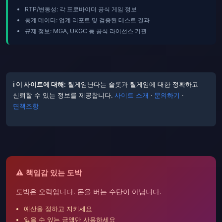
RTP/변동성: 각 프로바이더 공식 게임 정보
통계 데이터: 업계 리포트 및 검증된 테스트 결과
규제 정보: MGA, UKGC 등 공식 라이선스 기관
ℹ️ 이 사이트에 대해:
릴게임난다는 슬롯과 릴게임에 대한 정확하고
신뢰할 수 있는 정보를 제공합니다. ​
사이트 소개
·
문의하기
·
면책조항
⚠️ 책임감 있는 도박
도박은 오락입니다. 돈을 버는 수단이 아닙니다.
예산을 정하고 지키세요
잃을 수 있는 금액만 사용하세요