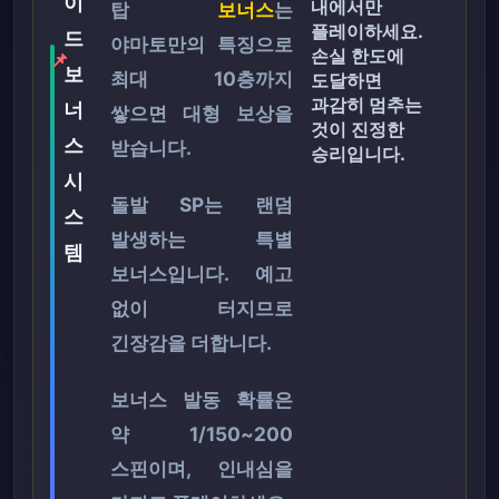
이
내에서만
탑
보너스
는
플레이하세요. ​​
드
야마토만의 특징으로
손실 한도에
보
최대 10층까지
도달하면
과감히 멈추는
너
쌓으면 대형 보상을
것이 진정한
스
받습니다.
승리입니다.
시
돌발 SP는 랜덤
스
발생하는 특별
템
보너스입니다. ​예고
없이 터지므로
긴장감을 더합니다.
보너스 발동 확률은
약 1/150~200
스핀이며, 인내심을