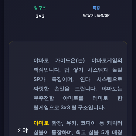
릴 구조
특징
탑쌓기, 돌발SP
3x3
야마토 가이드은(는) 야마토게임의
핵심입니다. ​​탑 쌓기 시스템과 돌발
SP가 특징이며, 연타 시스템으로
짜릿한 손맛을 드립니다. 야마토는
우주전함
야마토
를 테마로 한
릴게임으로 3x3 릴 구조입니다.
야마토
함장, 유키, 코다이 등 캐릭터
⚡ 야
심볼이 등장하며, 최고 심볼 5개 매칭