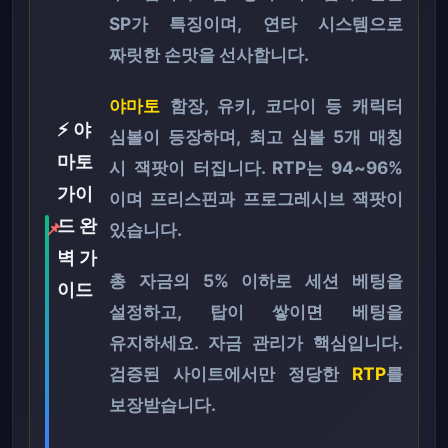
SP가 특징이며, 연타 시스템으로
짜릿한 손맛을 선사합니다.
야마토
함장, 유키, 코다이 등 캐릭터
⚡ 야
심볼이 등장하며, 최고 심볼 5개 매칭
마토
시 잭팟이 터집니다. ​​RTP는 94~96%
가이
이며 프리스핀과 프로그레시브 잭팟이
드 완
있습니다.
벽 가
총 자금의 5% 이하로 세션 베팅을
이드
설정하고, 탑이 쌓이면 베팅을
유지하세요. 자금 관리가 핵심입니다.
검증된 사이트에서만 정당한
RTP
를
보장받습니다.