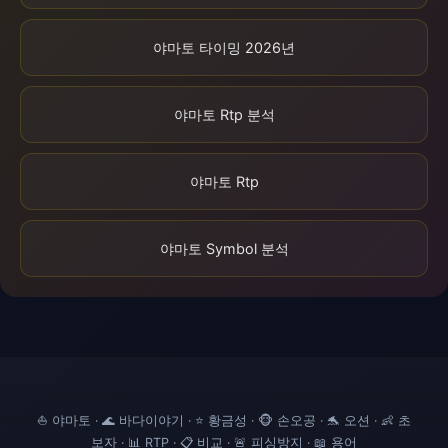
야마토 타이밍 2026년
야마토 Rtp 분석
야마토 Rtp
야마토 Symbol 분석
⛵ 야마토 · 🌊 바다이야기 · ⭐ 황금성 · 🐵 손오공 · 🐬 오션 · 👶 초
보자 · 📊 RTP · 📋 비교 · 🚨 피싱방지 · 📖 용어