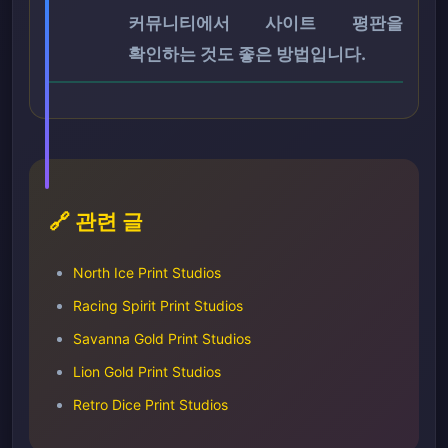
커뮤니티에서 사이트 평판을
확인하는 것도 좋은 방법입니다.
🔗 관련 글
North Ice Print Studios
Racing Spirit Print Studios
Savanna Gold Print Studios
Lion Gold Print Studios
Retro Dice Print Studios