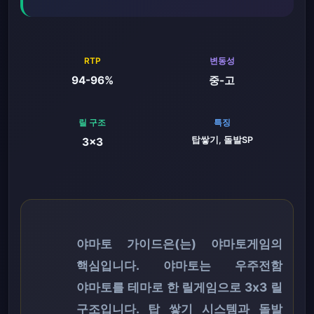
RTP
변동성
94-96%
중-고
릴 구조
특징
탑쌓기, 돌발SP
3x3
야마토 가이드은(는) 야마토게임의
핵심입니다. 야마토는 우주전함
야마토
를 테마로 한 릴게임으로 3x3 릴
구조입니다. ​탑 쌓기 시스템과 돌발