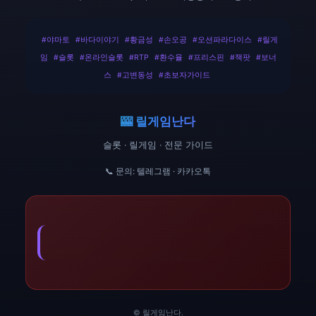
#야마토
#바다이야기
#황금성
#손오공
#오션파라다이스
#릴게
임
#슬롯
#온라인슬롯
#RTP
#환수율
#프리스핀
#잭팟
#보너
스
#고변동성
#초보자가이드
🎰 릴게임난다
슬롯 · 릴게임 · 전문 가이드
📞 문의: 텔레그램 · 카카오톡
© 릴게임난다.