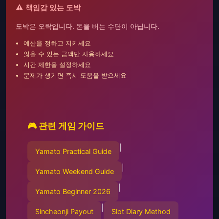
⚠️ 책임감 있는 도박
도박은 오락입니다. ​​돈을 버는 수단이 아닙니다.
예산을 정하고 지키세요
잃을 수 있는 금액만 사용하세요
시간 제한을 설정하세요
문제가 생기면 즉시 도움을 받으세요
🎮 관련 게임 가이드
|
Yamato Practical Guide
|
Yamato Weekend Guide
|
Yamato Beginner 2026
|
Sincheonji Payout
Slot Diary Method