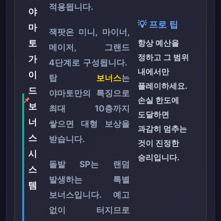
적용됩니다.
야
💡 프로 팁
마
잭팟은 미니, 마이너,
토
항상 예산을
메이저, 그랜드
정하고 그 범위
가
4단계로 구성됩니다. ​
내에서만
이
탑
보너스
는
플레이하세요. ​​
드
야마토만의 특징으로
손실 한도에
보
최대 10층까지
도달하면
너
쌓으면 대형 보상을
과감히 멈추는
스
받습니다.
것이 진정한
시
승리입니다.
돌발 SP는 랜덤
스
발생하는 특별
템
보너스입니다. ​​예고
없이 터지므로