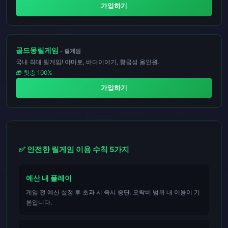
가입하기
골드몽릴게임
- 릴게임
국내 최대 릴게임! 야마토, 바다이야기, 황금성 올인원.
🎁 첫충 100%
가입하기
✅ 안전한 릴게임 이용 수칙 5가지
예산 내 플레이
게임 전 예산 설정 후 초과 시 즉시 중단. 오락비 범위 내 이용이 기
본입니다.