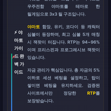
우주전함
야마토
를 테마로 한
릴게임으로 3x3 릴 구조입니다.
야마토
함장, 유키, 코다이 등 캐릭터
⚡ 야
심볼이 등장하며, 최고 심볼 5개 매칭
마토
시 잭팟이 터집니다. ​​RTP는 94~96%
가이
이며 프리스핀과 프로그레시브 잭팟이
드 완
있습니다.
벽 가
자금 관리가 핵심입니다. ​총 자금의 5%
이드
이하로 세션 베팅을 설정하고, 탑이
쌓이면 베팅을 유지하세요. ​​검증된
사이트에서만 정당한
RTP
를
보장받습니다.