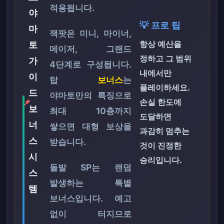
적용됩니다.
야
💡 프로 팁
마
잭팟은 미니, 마이너,
토
항상 예산을
메이저, 그랜드
정하고 그 범위
가
4단계로 구성됩니다.
내에서만
이
탑
보너스
는
플레이하세요. ​​
드
야마토만의 특징으로
손실 한도에
보
최대 10층까지
도달하면
너
쌓으면 대형 보상을
과감히 멈추는
스
받습니다.
것이 진정한
시
승리입니다.
돌발 SP는 랜덤
스
발생하는 특별
템
보너스입니다. ​예고
없이 터지므로