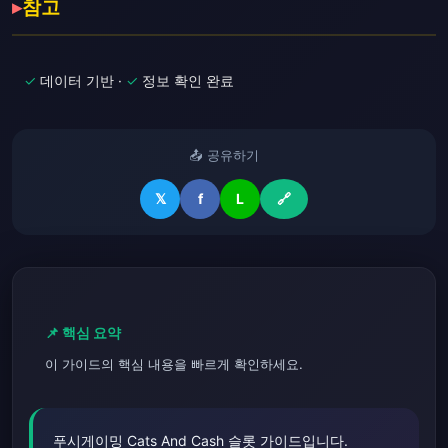
참고
✓
데이터 기반 ·
✓
정보 확인 완료
📤 공유하기
𝕏
f
L
🔗
📌 핵심 요약
이 가이드의 핵심 내용을 빠르게 확인하세요.
푸시게이밍 Cats And Cash 슬롯 가이드입니다.