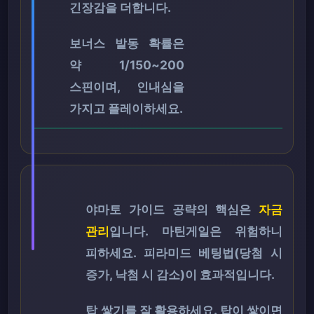
긴장감을 더합니다.
보너스 발동 확률은
약 1/150~200
스핀이며, 인내심을
가지고 플레이하세요.
야마토 가이드 공략의 핵심은
자금
관리
입니다. ​마틴게일은 위험하니
피하세요. ​피라미드 베팅법(당첨 시
증가, 낙첨 시 감소)이 효과적입니다.
탑 쌓기를 잘 활용하세요. ​탑이 쌓이면