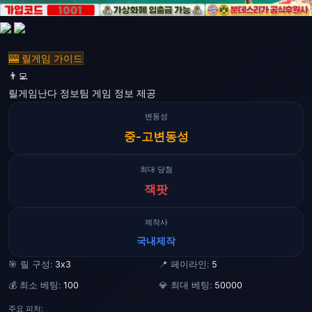
🎰 릴게임 가이드
👨‍💻
릴게임난다 정보팀
게임 정보 제공
변동성
중-고변동성
최대 당첨
잭팟
제작사
국내제작
🎯 릴 구성:
3x3
📍 페이라인:
5
💰 최소 베팅:
100
💎 최대 베팅:
50000
주요 피처: