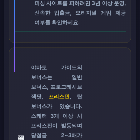
피싱 사이트를 피하려면 3년 이상 운영,
신속한 입출금, 오리지널 게임 제공
여부를 확인하세요.
야마토 가이드의
보너스는 일반
보너스, 프로그레시브
잭팟,
프리스핀
, 탑
보너스가 있습니다.
스캐터 3개 이상 시
프리스핀이 발동되며
당첨금 2~3배가
🎰