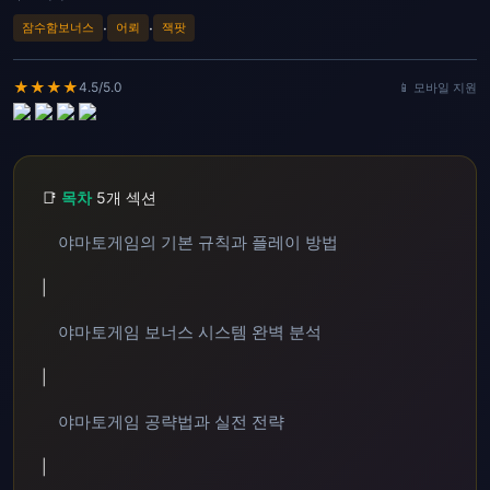
·
·
잠수함보너스
어뢰
잭팟
★★★★
4.5/5.0
📱 모바일 지원
📑
목차
5개 섹션
야마토게임의 기본 규칙과 플레이 방법
|
야마토게임 보너스 시스템 완벽 분석
|
야마토게임 공략법과 실전 전략
|