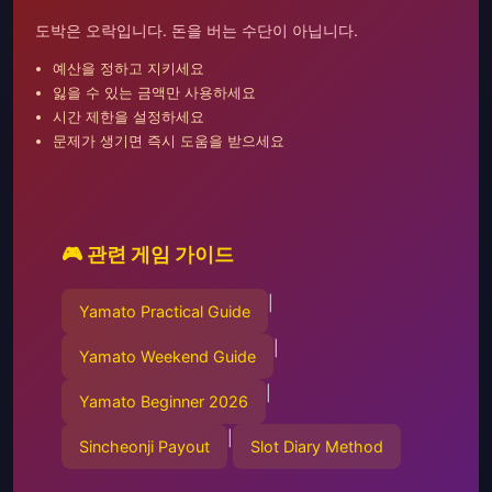
도박은 오락입니다. ​​돈을 버는 수단이 아닙니다.
예산을 정하고 지키세요
잃을 수 있는 금액만 사용하세요
시간 제한을 설정하세요
문제가 생기면 즉시 도움을 받으세요
🎮 관련 게임 가이드
|
Yamato Practical Guide
|
Yamato Weekend Guide
|
Yamato Beginner 2026
|
Sincheonji Payout
Slot Diary Method