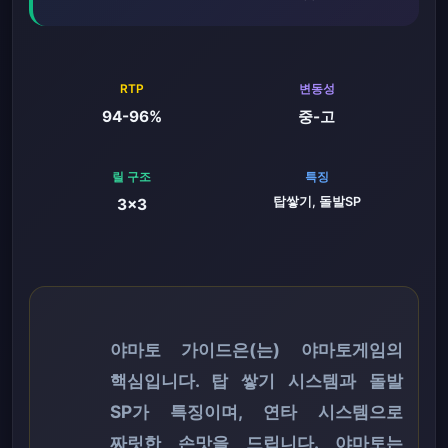
RTP
변동성
94-96%
중-고
릴 구조
특징
탑쌓기, 돌발SP
3x3
야마토 가이드은(는) 야마토게임의
핵심입니다. 탑 쌓기 시스템과 돌발
SP가 특징이며, 연타 시스템으로
짜릿한 손맛을 드립니다. ​​야마토는