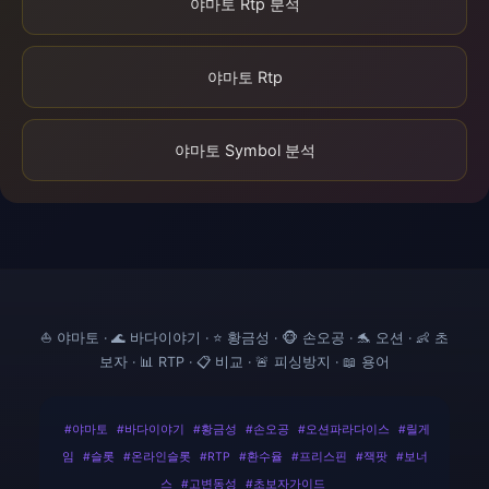
야마토 Rtp 분석
야마토 Rtp
야마토 Symbol 분석
⛵ 야마토 · 🌊 바다이야기 · ⭐ 황금성 · 🐵 손오공 · 🐬 오션 · 👶 초
보자 · 📊 RTP · 📋 비교 · 🚨 피싱방지 · 📖 용어
#야마토
#바다이야기
#황금성
#손오공
#오션파라다이스
#릴게
임
#슬롯
#온라인슬롯
#RTP
#환수율
#프리스핀
#잭팟
#보너
스
#고변동성
#초보자가이드