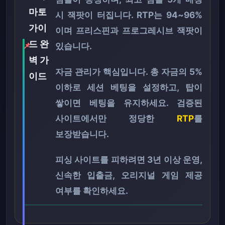
마토
시 잭팟이 터집니다. ​​RTP는 94~96%
가이
이며 프리스핀과 프로그레시브 잭팟이
드 완
있습니다.
벽 가
자금 관리가 핵심입니다. ​​총 자금의 5%
이드
이하로 세션 베팅을 설정하고, 탑이
쌓이면 베팅을 유지하세요. 검증된
사이트에서만 정당한
RTP
를
보장받습니다.
피싱 사이트를 피하려면 3년 이상 운영,
신속한 입출금, 오리지널 게임 제공
여부를 확인하세요.