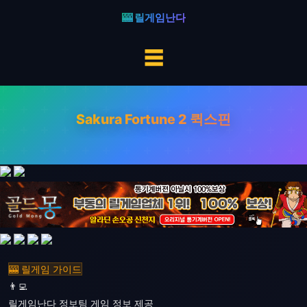
🎰 릴게임난다
☰
Sakura Fortune 2 퀵스핀
🎰 릴게임 가이드
👨‍💻
릴게임난다 정보팀
게임 정보 제공