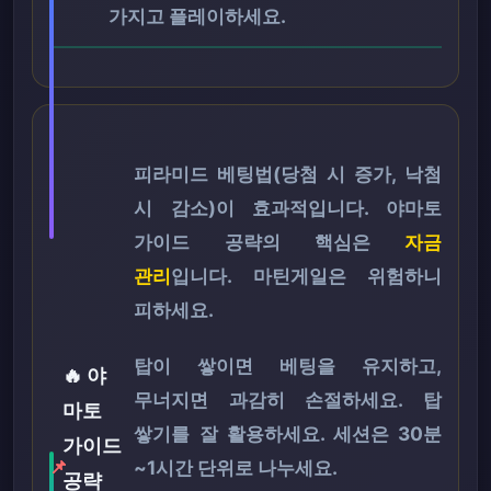
가지고 플레이하세요.
​​피라미드 베팅법(당첨 시 증가, 낙첨
시 감소)이 효과적입니다. 야마토
가이드 공략의 핵심은
자금
관리
입니다. 마틴게일은 위험하니
피하세요.
​​탑이 쌓이면 베팅을 유지하고,
🔥 야
무너지면 과감히 손절하세요. 탑
마토
쌓기를 잘 활용하세요. ​세션은 30분
가이드
~1시간 단위로 나누세요.
공략