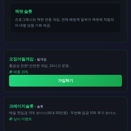
잭팟 슬롯
프로그레시브 잭팟 연동 게임. 전체 베팅액 일부가 잭팟에 적립되
어 대형 당첨 기회 제공.
오징어릴게임
- 릴게임
황금성 전문! 안전한 게임. 24시간 운영.
🎁 매충 20%
가입하기
크레이지슬롯
- 슬롯
매일 첫입금 15% 보너스(최대 50만원) · 두번째 입금 10% 추가 보너스.
🎁 상시 이벤트