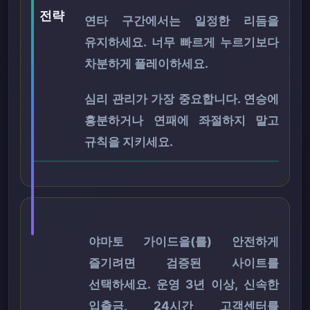
전략
연타 구간에서는 일정한 리듬을
유지하세요. 너무 빠르게 누르기보다
차분하게 플레이하세요.
심리 관리가 가장 중요합니다. ​연승에
흥분하거나 연패에 좌절하지 말고
규칙을 지키세요.
야마토 가이드을(를) 안전하게
즐기려면 검증된 사이트를
선택하세요. ​운영 3년 이상, 신속한
입출금, 24시간 고객센터를