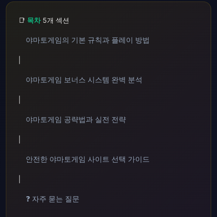
📑
목차
5개 섹션
야마토게임의 기본 규칙과 플레이 방법
|
야마토게임 보너스 시스템 완벽 분석
|
야마토게임 공략법과 실전 전략
|
안전한 야마토게임 사이트 선택 가이드
|
❓ 자주 묻는 질문