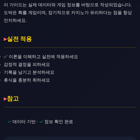
이 가이드는 실제 데이터와 게임 정보를 바탕으로 작성되었습니다. ​​
도박은 확률 게임이며, 장기적으로 카지노가 유리하다는 점을 항상
인지하세요.
실전 적용
✅ 이론을 이해하고 실전에 적용하세요
감정적 결정을 피하세요
기록을 남기고 분석하세요
휴식을 충분히 취하세요
참고
✓
데이터 기반 ·
✓
정보 확인 완료