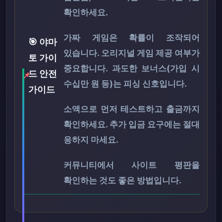
확인하세요.
​​가짜 게임은 확률이 조작되어
🎯 야마
있습니다. 오리지널 게임 제공 여부가
토 가이
중요합니다. ​​과도한 보너스(가입 시
드 안전
수십만 원 등)는 피싱 신호입니다.
가이드
소액으로 먼저 테스트하고 출금까지
확인하세요. ​​추가 입금 요구에는 절대
응하지 마세요.
커뮤니티에서 사이트 평판을
확인하는 것도 좋은 방법입니다.