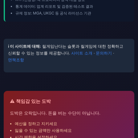
통계 데이터: 업계 리포트 및 검증된 테스트 결과
규제 정보: MGA, UKGC 등 공식 라이선스 기관
ℹ️ 이 사이트에 대해:
릴게임난다는 슬롯과 릴게임에 대한 정확하고
신뢰할 수 있는 정보를 제공합니다.
사이트 소개
·
문의하기
·
면책조항
⚠️ 책임감 있는 도박
도박은 오락입니다. ​​돈을 버는 수단이 아닙니다.
예산을 정하고 지키세요
잃을 수 있는 금액만 사용하세요
시간 제한을 설정하세요