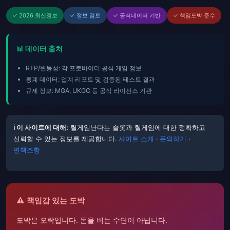
✓ 2026 최신정보
✓ 정보 검토
✓ 공식데이터 기반
✓ 책임도박 준수
📊 데이터 출처
RTP/변동성: 각 프로바이더 공식 게임 정보
통계 데이터: 업계 리포트 및 검증된 테스트 결과
규제 정보: MGA, UKGC 등 공식 라이선스 기관
ℹ️ 이 사이트에 대해:
릴게임난다는 슬롯과 릴게임에 대한 정확하고
신뢰할 수 있는 정보를 제공합니다. ​​
사이트 소개
·
문의하기
·
면책조항
⚠️ 책임감 있는 도박
도박은 오락입니다. 돈을 버는 수단이 아닙니다.