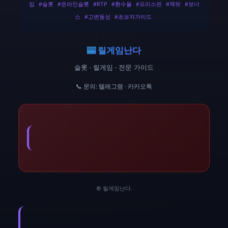
임
#슬롯
#온라인슬롯
#RTP
#환수율
#프리스핀
#잭팟
#보너
스
#고변동성
#초보자가이드
🎰 릴게임난다
슬롯 · 릴게임 · 전문 가이드
📞 문의: 텔레그램 · 카카오톡
© 릴게임난다.