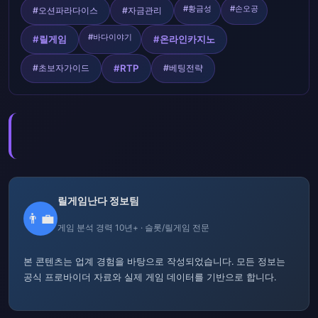
#황금성
#손오공
#오션파라다이스
#자금관리
#바다이야기
#릴게임
#온라인카지노
#초보자가이드
#RTP
#베팅전략
릴게임난다 정보팀
👨‍💼
게임 분석 경력 10년+ · 슬롯/릴게임 전문
본 콘텐츠는 업계 경험을 바탕으로 작성되었습니다. ​​모든 정보는
공식 프로바이더 자료와 실제 게임 데이터를 기반으로 합니다.