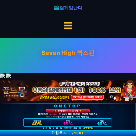
🎰 릴게임난다
☰
Seven High 퀵스핀