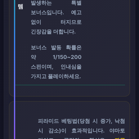
발생하는 특별
템
보너스입니다. 예고
없이 터지므로
긴장감을 더합니다.
보너스 발동 확률은
약 1/150~200
스핀이며, 인내심을
가지고 플레이하세요.
​​피라미드 베팅법(당첨 시 증가, 낙첨
시 감소)이 효과적입니다. 야마토