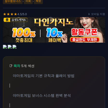
·
·
잠수함보너스
어뢰
잭팟
★★★★
4.5/5.0
📱 모바일 지원
📑
목차
5개 섹션
야마토게임의 기본 규칙과 플레이 방법
|
야마토게임 보너스 시스템 완벽 분석
|