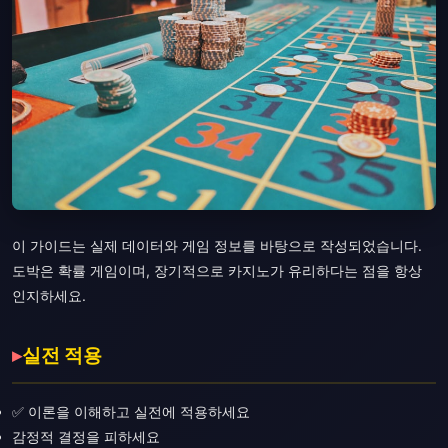
이 가이드는 실제 데이터와 게임 정보를 바탕으로 작성되었습니다.
도박은 확률 게임이며, 장기적으로 카지노가 유리하다는 점을 항상
인지하세요.
실전 적용
✅ 이론을 이해하고 실전에 적용하세요
감정적 결정을 피하세요