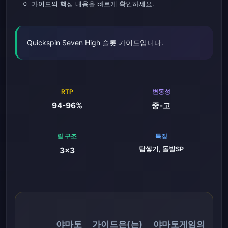
이 가이드의 핵심 내용을 빠르게 확인하세요.
Quickspin Seven High 슬롯 가이드입니다.
RTP
변동성
94-96%
중-고
릴 구조
특징
탑쌓기, 돌발SP
3x3
야마토 가이드은(는) 야마토게임의