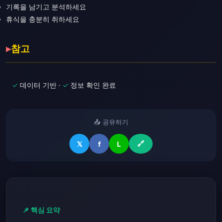
기록을 남기고 분석하세요
휴식을 충분히 취하세요
참고
✓
데이터 기반 ·
✓
정보 확인 완료
📤 공유하기
𝕏
f
L
🔗
📌 핵심 요약