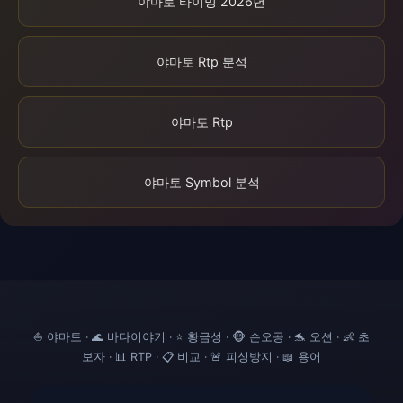
야마토 타이밍 2026년
야마토 Rtp 분석
야마토 Rtp
야마토 Symbol 분석
⛵ 야마토 · 🌊 바다이야기 · ⭐ 황금성 · 🐵 손오공 · 🐬 오션 · 👶 초
보자 · 📊 RTP · 📋 비교 · 🚨 피싱방지 · 📖 용어