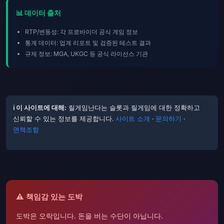
📊 데이터 출처
RTP/변동성: 각 프로바이더 공식 게임 정보
통계 데이터: 업계 리포트 및 검증된 테스트 결과
규제 정보: MGA, UKGC 등 공식 라이선스 기관
ℹ️ 이 사이트에 대해:
릴게임난다는 슬롯과 릴게임에 대한 정확하고
신뢰할 수 있는 정보를 제공합니다. ​​
사이트 소개
·
문의하기
·
면책조항
⚠️ 책임감 있는 도박
도박은 오락입니다. ​돈을 버는 수단이 아닙니다.