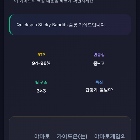
이 가이드의 핵심 내용을 빠르게 확인하세요.
Quickspin Sticky Bandits 슬롯 가이드입니다.
RTP
변동성
94-96%
중-고
릴 구조
특징
탑쌓기, 돌발SP
3x3
야마토 가이드은(는) 야마토게임의