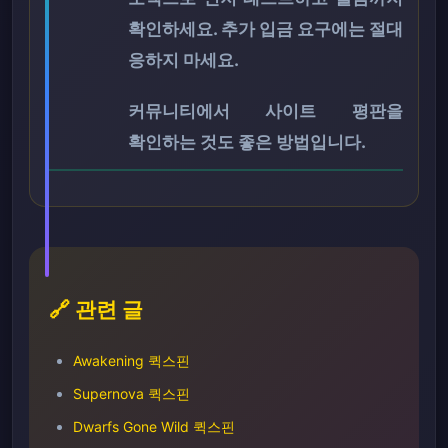
확인하세요. ​​추가 입금 요구에는 절대
응하지 마세요.
커뮤니티에서 사이트 평판을
확인하는 것도 좋은 방법입니다.
🔗 관련 글
Awakening 퀵스핀
Supernova 퀵스핀
Dwarfs Gone Wild 퀵스핀