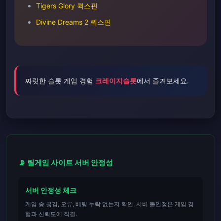
Tigers Glory 퀵스핀
Divine Dreams 2 퀵스핀
짜릿한 슬롯 게임 경험
크레이지슬롯
에서 즐겨보세요.
📡 릴게임 사이트 서버 안정성
서버 안정성 체크
게임 중 끊김, 오류, 베팅 누락 없는지 확인. 서버 불안정은 게임 경
험과 신뢰도에 직결.