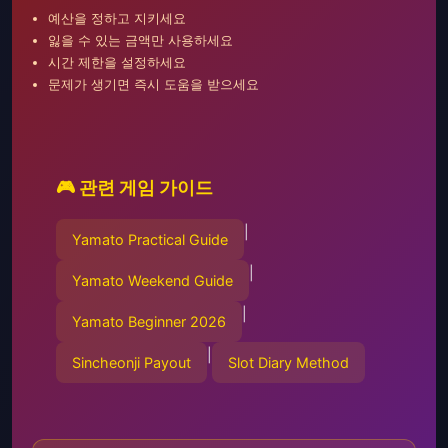
예산을 정하고 지키세요
잃을 수 있는 금액만 사용하세요
시간 제한을 설정하세요
문제가 생기면 즉시 도움을 받으세요
🎮 관련 게임 가이드
|
Yamato Practical Guide
|
Yamato Weekend Guide
|
Yamato Beginner 2026
|
Sincheonji Payout
Slot Diary Method