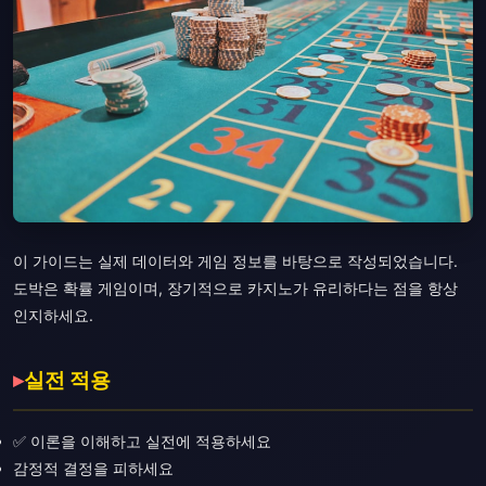
이 가이드는 실제 데이터와 게임 정보를 바탕으로 작성되었습니다. ​​
도박은 확률 게임이며, 장기적으로 카지노가 유리하다는 점을 항상
인지하세요.
실전 적용
✅ 이론을 이해하고 실전에 적용하세요
감정적 결정을 피하세요