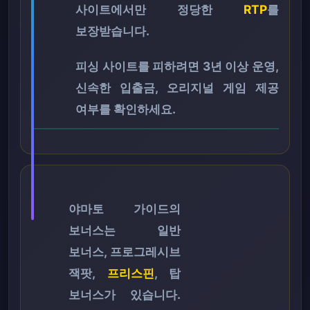
사이트에서만 정당한
RTP
를
보장받습니다.
피싱 사이트를 피하려면 3년 이상 운영,
신속한 입출금, 오리지널 게임 제공
여부를 확인하세요.
야마토 가이드의
보너스는 일반
보너스, 프로그레시브
잭팟,
프리스핀
, 탑
보너스가 있습니다.