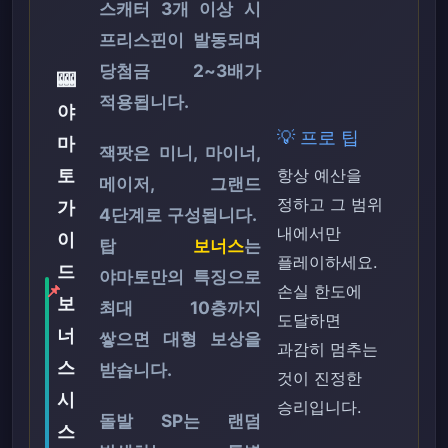
스캐터 3개 이상 시
프리스핀이 발동되며
당첨금 2~3배가
🎰
적용됩니다.
야
💡 프로 팁
마
잭팟은 미니, 마이너,
토
항상 예산을
메이저, 그랜드
정하고 그 범위
가
4단계로 구성됩니다. ​
내에서만
이
탑
보너스
는
플레이하세요.
드
야마토만의 특징으로
손실 한도에
보
최대 10층까지
도달하면
너
쌓으면 대형 보상을
과감히 멈추는
스
받습니다.
것이 진정한
시
승리입니다.
돌발 SP는 랜덤
스