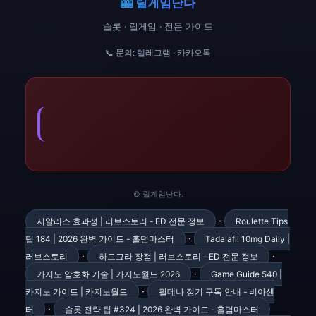
🎰 릴게임난다
슬롯 · 릴게임 · 전문 가이드
📞 문의: 텔레그램 · 카카오톡
© 릴게임난다.
·
시알리스 효과성 | 러브스토리 - ED 전문 정보
Roulette Tips
·
팁 184 | 2026 완벽 가이드 - 홀덤마스터
Tadalafil 10mg Daily |
·
·
러브스토리
하드그라 장점 | 러브스토리 - ED 전문 정보
·
카지노 암호화 기술 | 카지노월드 2026
Game Guide 540 |
·
카지노 가이드 | 카지노월드
필데나 정기 구독 안내 - 비아센
·
터
슬롯 전략 팁 #324 | 2026 완벽 가이드 - 홀덤마스터