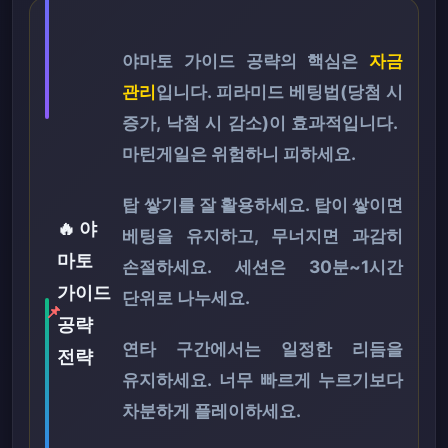
야마토 가이드 공략의 핵심은
자금
관리
입니다. 피라미드 베팅법(당첨 시
증가, 낙첨 시 감소)이 효과적입니다. ​​
마틴게일은 위험하니 피하세요.
탑 쌓기를 잘 활용하세요. ​탑이 쌓이면
🔥 야
베팅을 유지하고, 무너지면 과감히
마토
손절하세요. ​​세션은 30분~1시간
가이드
단위로 나누세요.
공략
연타 구간에서는 일정한 리듬을
전략
유지하세요. 너무 빠르게 누르기보다
차분하게 플레이하세요.