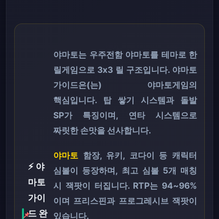
​​야마토는 우주전함
야마토
를 테마로 한
릴게임으로 3x3 릴 구조입니다. 야마토
가이드은(는) 야마토게임의
핵심입니다. ​​탑 쌓기 시스템과 돌발
SP가 특징이며, 연타 시스템으로
짜릿한 손맛을 선사합니다.
야마토
함장, 유키, 코다이 등 캐릭터
⚡ 야
심볼이 등장하며, 최고 심볼 5개 매칭
마토
시 잭팟이 터집니다. RTP는 94~96%
가이
이며 프리스핀과 프로그레시브 잭팟이
드 완
있습니다.