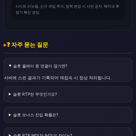
사이트 리뉴얼, 신규 게임 추가, 정책 변경 시 사전 공지. 북마크 후
정기 확인 권장.
❓ 자주 묻는 질문
슬롯 플레이 중 연결이 끊기면?
서버에 스핀 결과가 기록되어 재접속 시 정상 처리됩니다.
슬롯 RTP란 무엇인가요?
슬롯 보너스 진입 확률은?
슬롯 RTP 96%와 94%의 차이는?