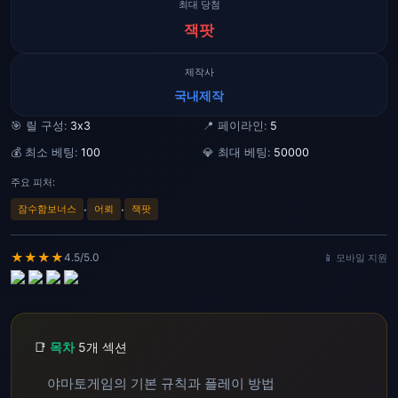
최대 당첨
잭팟
제작사
국내제작
🎯 릴 구성:
3x3
📍 페이라인:
5
💰 최소 베팅:
100
💎 최대 베팅:
50000
주요 피처:
·
·
잠수함보너스
어뢰
잭팟
★★★★
4.5/5.0
📱 모바일 지원
📑
목차
5개 섹션
야마토게임의 기본 규칙과 플레이 방법