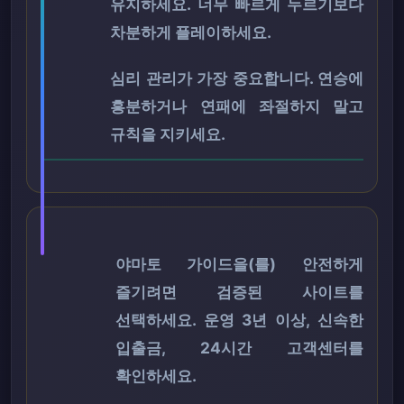
유지하세요. ​​너무 빠르게 누르기보다
차분하게 플레이하세요.
심리 관리가 가장 중요합니다. ​연승에
흥분하거나 연패에 좌절하지 말고
규칙을 지키세요.
야마토 가이드을(를) 안전하게
즐기려면 검증된 사이트를
선택하세요. 운영 3년 이상, 신속한
입출금, 24시간 고객센터를
확인하세요.