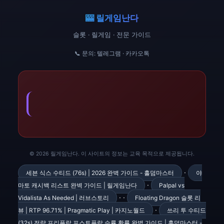
🎰 릴게임난다
슬롯 · 릴게임 · 전문 가이드
📞 문의: 텔레그램 · 카카오톡
© 2026 릴게임난다. ​​이 사이트의 정보는 교육 목적으로 제공됩니다.
·
세븐 식스 수티드 (76s) | 2026 완벽 가이드 - 홀덤마스터
야
·
마토 캐시백 리스트 완벽 가이드 | 릴게임난다
Palpal vs
· ·
Vidalista As Needed | 러브스토리
Floating Dragon 슬롯 리
·
뷰 | RTP 96.71% | Pragmatic Play | 카지노월드
쓰리 투 수티드
(32s) 전략 프리플랍 포스트플랍 승률 확률 완벽 가이드 | 홀덤마스터 -