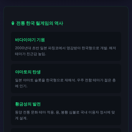
🏮 전통 한국 릴게임의 역사
바다이야기 기원
2000년대 초반 일본 파칭코에서 영감받아 한국형으로 개발. 해저
테마가 친근감 높임.
야마토의 탄생
일본 야마토 슬롯을 한국형으로 재해석. 우주 전함 테마가 젊은 층
에 인기.
황금성의 발전
동양 전통 문화 테마 적용. 용, 봉황 심볼로 국내 이용자 정서에 맞
게 설계.