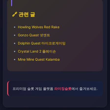
🔗 관련 글
Howling Wolves Red Rake
Gonzo Quest 넷엔트
Dolphin Quest 마이크로게이밍
Crystal Land 2 플레이손
Mine Mine Quest Kalamba
프리미엄 슬롯 게임 플랫폼
라이징슬롯
에서 즐겨보세요.