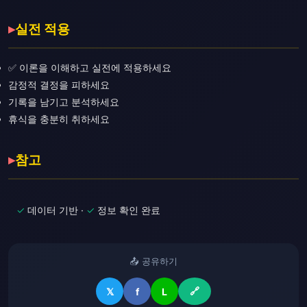
실전 적용
✅ 이론을 이해하고 실전에 적용하세요
감정적 결정을 피하세요
기록을 남기고 분석하세요
휴식을 충분히 취하세요
참고
✓
데이터 기반 ·
✓
정보 확인 완료
📤 공유하기
𝕏
f
L
🔗