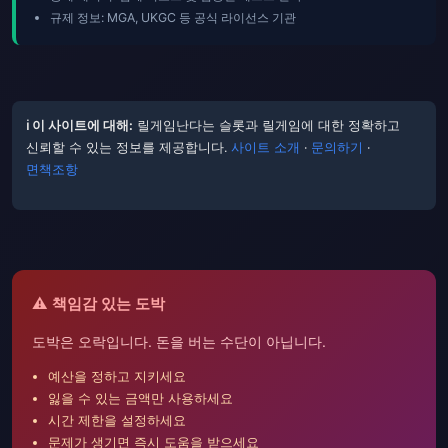
규제 정보: MGA, UKGC 등 공식 라이선스 기관
ℹ️ 이 사이트에 대해:
릴게임난다는 슬롯과 릴게임에 대한 정확하고
신뢰할 수 있는 정보를 제공합니다. ​
사이트 소개
·
문의하기
·
면책조항
⚠️ 책임감 있는 도박
도박은 오락입니다. ​​돈을 버는 수단이 아닙니다.
예산을 정하고 지키세요
잃을 수 있는 금액만 사용하세요
시간 제한을 설정하세요
문제가 생기면 즉시 도움을 받으세요