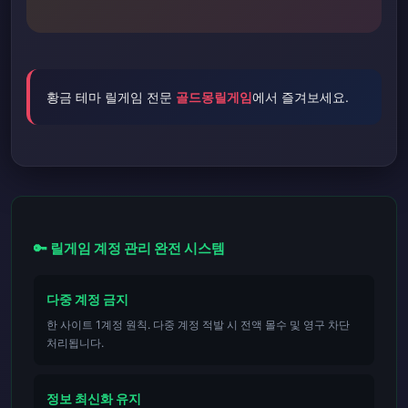
황금 테마 릴게임 전문
골드몽릴게임
에서 즐겨보세요.
🔑 릴게임 계정 관리 완전 시스템
다중 계정 금지
한 사이트 1계정 원칙. 다중 계정 적발 시 전액 몰수 및 영구 차단
처리됩니다.
정보 최신화 유지