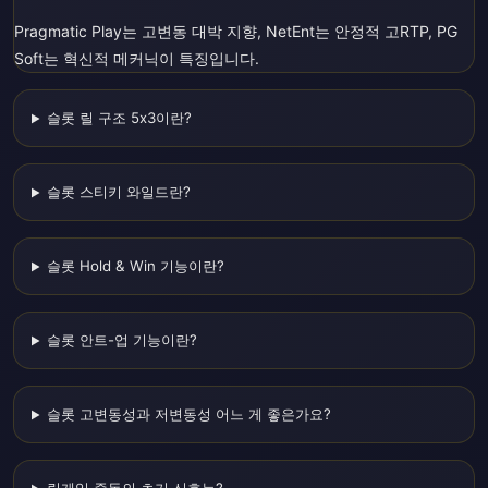
Pragmatic Play는 고변동 대박 지향, NetEnt는 안정적 고RTP, PG
Soft는 혁신적 메커닉이 특징입니다.
슬롯 릴 구조 5x3이란?
슬롯 스티키 와일드란?
슬롯 Hold & Win 기능이란?
슬롯 안트-업 기능이란?
슬롯 고변동성과 저변동성 어느 게 좋은가요?