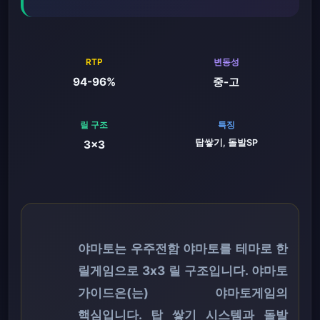
RTP
변동성
94-96%
중-고
릴 구조
특징
탑쌓기, 돌발SP
3x3
야마토는 우주전함
야마토
를 테마로 한
릴게임으로 3x3 릴 구조입니다. 야마토
가이드은(는) 야마토게임의
핵심입니다. ​​탑 쌓기 시스템과 돌발