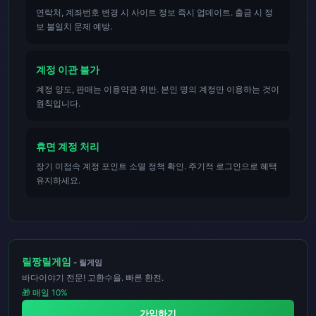
연락처, 계좌번호 변경 시 사이트 정보 즉시 업데이트. 출금 시 정
보 불일치 문제 예방.
계정 이관 불가
계정 양도, 판매는 이용약관 위반. 본인 명의 계정만 이용하는 것이
원칙입니다.
휴면 계정 처리
장기 미접속 계정 포인트 소멸 정책 확인. 주기적 로그인으로 혜택
유지하세요.
릴짱릴게임
- 릴게임
바다이야기 전문! 고환수율. 빠른 환전.
🎁 매일 10%
가입하기