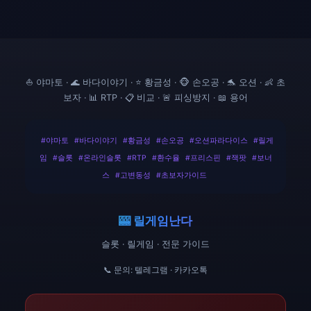
⛵ 야마토 · 🌊 바다이야기 · ⭐ 황금성 · 🐵 손오공 · 🐬 오션 · 👶 초
보자 · 📊 RTP · 📋 비교 · 🚨 피싱방지 · 📖 용어
#야마토
#바다이야기
#황금성
#손오공
#오션파라다이스
#릴게
임
#슬롯
#온라인슬롯
#RTP
#환수율
#프리스핀
#잭팟
#보너
스
#고변동성
#초보자가이드
🎰 릴게임난다
슬롯 · 릴게임 · 전문 가이드
📞 문의: 텔레그램 · 카카오톡