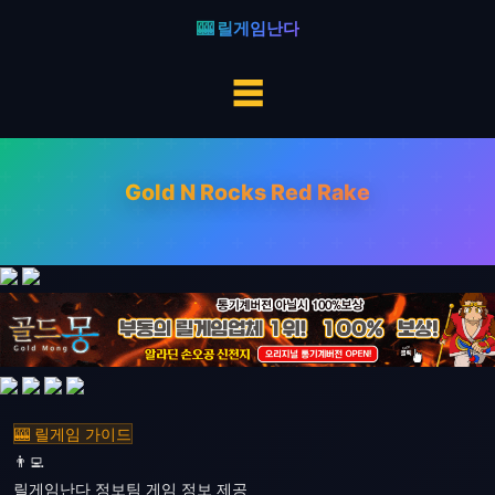
🎰 릴게임난다
☰
Gold N Rocks Red Rake
🎰 릴게임 가이드
👨‍💻
릴게임난다 정보팀
게임 정보 제공