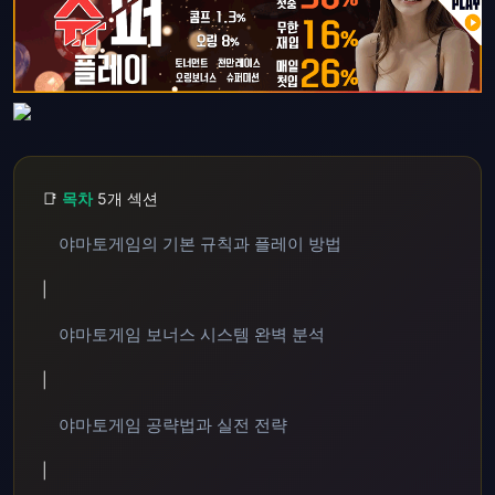
📑
목차
5개 섹션
야마토게임의 기본 규칙과 플레이 방법
|
야마토게임 보너스 시스템 완벽 분석
|
야마토게임 공략법과 실전 전략
|