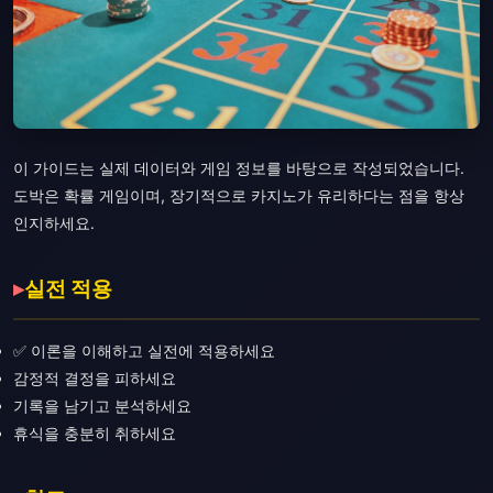
이 가이드는 실제 데이터와 게임 정보를 바탕으로 작성되었습니다. ​
도박은 확률 게임이며, 장기적으로 카지노가 유리하다는 점을 항상
인지하세요.
실전 적용
✅ 이론을 이해하고 실전에 적용하세요
감정적 결정을 피하세요
기록을 남기고 분석하세요
휴식을 충분히 취하세요