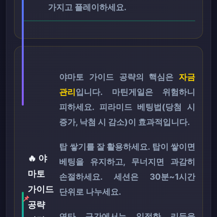
가지고 플레이하세요.
야마토 가이드 공략의 핵심은
자금
관리
입니다. ​마틴게일은 위험하니
피하세요. ​피라미드 베팅법(당첨 시
증가, 낙첨 시 감소)이 효과적입니다.
탑 쌓기를 잘 활용하세요. 탑이 쌓이면
🔥 야
베팅을 유지하고, 무너지면 과감히
마토
손절하세요. ​세션은 30분~1시간
가이드
단위로 나누세요.
공략
연타 구간에서는 일정한 리듬을