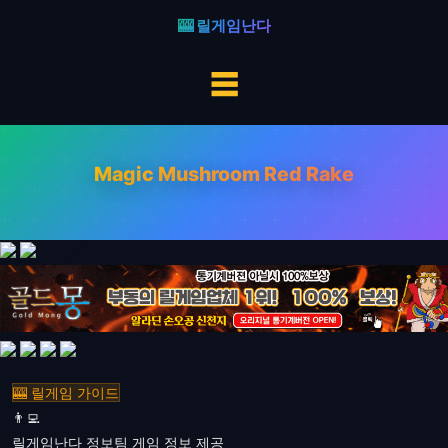
🎰 릴게임난다
☰
Magic Mushroom Red Rake
🎰 릴게임 가이드
👨‍💻
릴게임난다 정보팀
게임 정보 제공