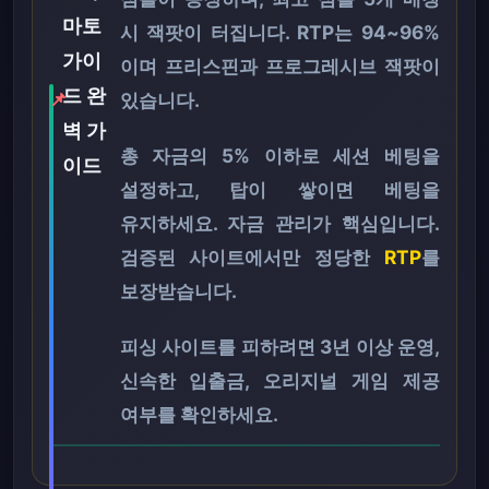
마토
시 잭팟이 터집니다. RTP는 94~96%
가이
이며 프리스핀과 프로그레시브 잭팟이
드 완
있습니다.
벽 가
​총 자금의 5% 이하로 세션 베팅을
이드
설정하고, 탑이 쌓이면 베팅을
유지하세요. 자금 관리가 핵심입니다.
검증된 사이트에서만 정당한
RTP
를
보장받습니다.
피싱 사이트를 피하려면 3년 이상 운영,
신속한 입출금, 오리지널 게임 제공
여부를 확인하세요.