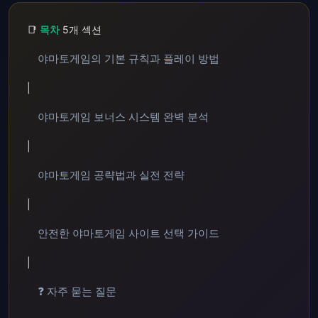
📑
목차
5개 섹션
야마토게임의 기본 규칙과 플레이 방법
|
야마토게임 보너스 시스템 완벽 분석
|
야마토게임 공략법과 실전 전략
|
안전한 야마토게임 사이트 선택 가이드
|
❓ 자주 묻는 질문