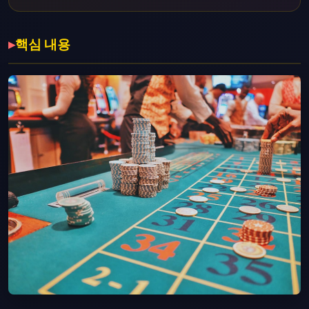
핵심 내용