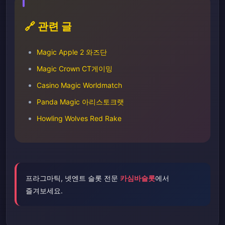
🔗 관련 글
Magic Apple 2 와즈단
Magic Crown CT게이밍
Casino Magic Worldmatch
Panda Magic 아리스토크랫
Howling Wolves Red Rake
프라그마틱, 넷엔트 슬롯 전문
카심바슬롯
에서
즐겨보세요.