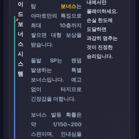
내에서만
이
탑
보너스
는
플레이하세요. ​​
드
야마토만의 특징으로
손실 한도에
보
최대 10층까지
도달하면
너
쌓으면 대형 보상을
과감히 멈추는
스
받습니다.
것이 진정한
시
승리입니다.
돌발 SP는 랜덤
스
발생하는 특별
템
보너스입니다. ​예고
없이 터지므로
긴장감을 더합니다.
보너스 발동 확률은
약 1/150~200
스핀이며, 인내심을