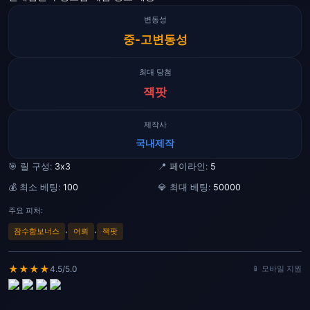
변동성
중-고변동성
최대 당첨
잭팟
제작사
국내제작
🎯 릴 구성:
3x3
📍 페이라인:
5
💰 최소 베팅:
100
💎 최대 베팅:
50000
주요 피처:
·
·
잠수함보너스
어뢰
잭팟
★★★★
4.5/5.0
📱 모바일 지원