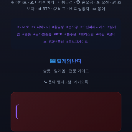
⛵ 야마토 · 🌊 바다이야기 · ⭐ 황금성 · 🐵 손오공 · 🐬 오션 · 👶 초
보자 · 📊 RTP · 📋 비교 · 🚨 피싱방지 · 📖 용어
#야마토
#바다이야기
#황금성
#손오공
#오션파라다이스
#릴게
임
#슬롯
#온라인슬롯
#RTP
#환수율
#프리스핀
#잭팟
#보너
스
#고변동성
#초보자가이드
🎰 릴게임난다
슬롯 · 릴게임 · 전문 가이드
📞 문의: 텔레그램 · 카카오톡