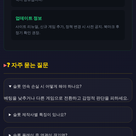
업데이트 정보
사이트 리뉴얼, 신규 게임 추가, 정책 변경 시 사전 공지. 북마크 후
정기 확인 권장.
❓ 자주 묻는 질문
슬롯 연속 손실 시 어떻게 해야 하나요?
베팅을 낮추거나 다른 게임으로 전환하고 감정적 판단을 피하세요.
슬롯 제작사별 특징이 있나요?
슬롯 플레이 중 연결이 끊기면?