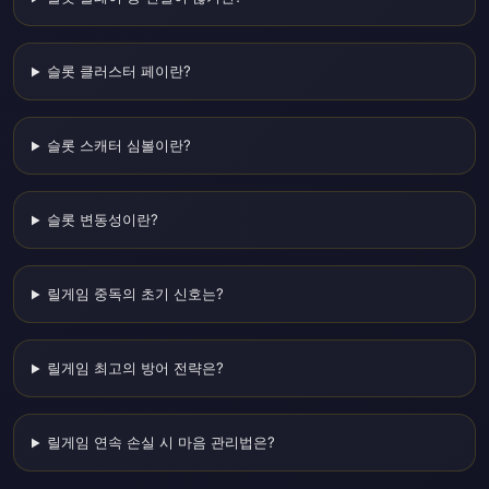
슬롯 클러스터 페이란?
슬롯 스캐터 심볼이란?
슬롯 변동성이란?
릴게임 중독의 초기 신호는?
릴게임 최고의 방어 전략은?
릴게임 연속 손실 시 마음 관리법은?