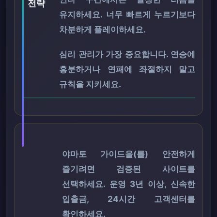
전략
유지하세요. 너무 빠르게 누르기보다
차분하게 플레이하세요.
심리 관리가 가장 중요합니다. ​​연승에
흥분하거나 연패에 좌절하지 말고
규칙을 지키세요.
야마토 가이드을(를) 안전하게
즐기려면 검증된 사이트를
선택하세요. 운영 3년 이상, 신속한
입출금, 24시간 고객센터를
확인하세요.