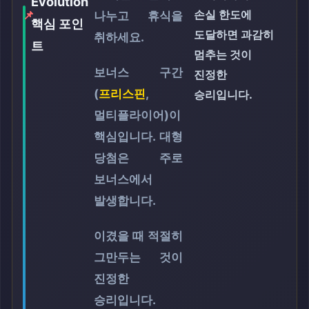
Evolution
손실 한도에
나누고 휴식을
핵심 포인
도달하면 과감히
취하세요.
트
멈추는 것이
보너스 구간
진정한
(
프리스핀
,
승리입니다.
멀티플라이어)이
핵심입니다. 대형
당첨은 주로
보너스에서
발생합니다.
이겼을 때 적절히
그만두는 것이
진정한
승리입니다.