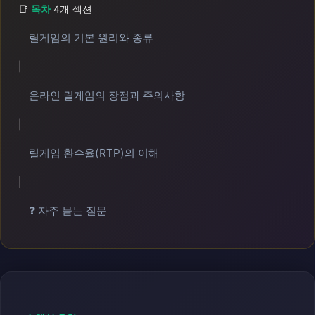
📑
목차
4개 섹션
릴게임의 기본 원리와 종류
|
온라인 릴게임의 장점과 주의사항
|
릴게임 환수율(RTP)의 이해
|
❓ 자주 묻는 질문