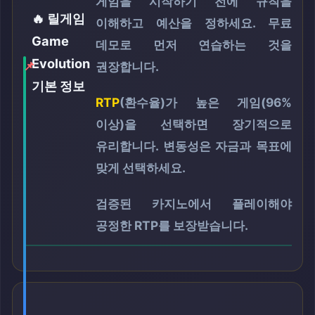
게임을 시작하기 전에 규칙을
🔥 릴게임
이해하고 예산을 정하세요. ​​무료
Game
데모로 먼저 연습하는 것을
Evolution
권장합니다.
기본 정보
RTP
(환수율)가 높은 게임(96%
이상)을 선택하면 장기적으로
유리합니다. ​​변동성은 자금과 목표에
맞게 선택하세요.
검증된 카지노에서 플레이해야
공정한 RTP를 보장받습니다.