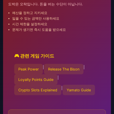
도박은 오락입니다. ​돈을 버는 수단이 아닙니다.
예산을 정하고 지키세요
잃을 수 있는 금액만 사용하세요
시간 제한을 설정하세요
문제가 생기면 즉시 도움을 받으세요
🎮 관련 게임 가이드
|
|
Peak Power
Release The Bison
|
Loyalty Points Guide
|
Crypto Slots Explained
Yamato Guide