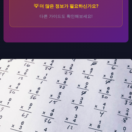
💡 더 많은 정보가 필요하신가요?
다른 가이드도 확인해보세요!