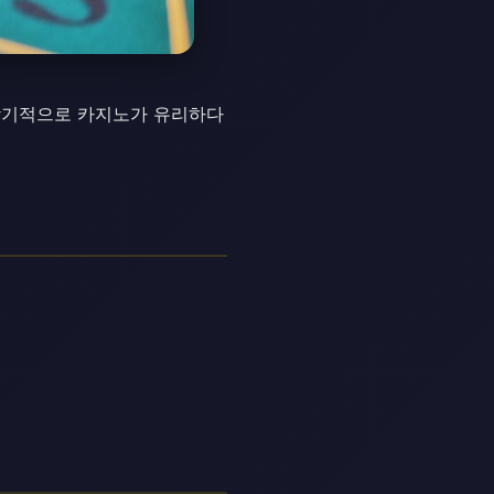
 장기적으로 카지노가 유리하다