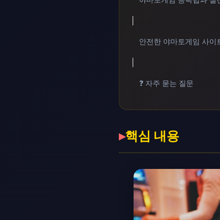
|
안전한 야마토게임 사이
|
❓ 자주 묻는 질문
핵심 내용