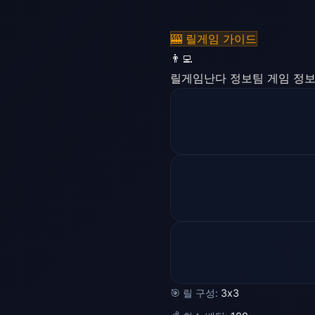
🎰 릴게임 가이드
👨‍💻
릴게임난다 정보팀
게임 정보
🎯 릴 구성:
3x3