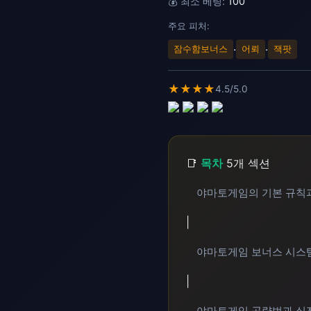
💰 최소 베팅:
100
주요 피처:
·
·
잠수함보너스
어뢰
잭팟
★★★★
4.5/5.0
📑
목차
5개 섹션
야마토게임의 기본 규칙
|
야마토게임 보너스 시스템
|
야마토게임 공략법과 실