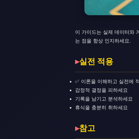
이 가이드는 실제 데이터와 
는 점을 항상 인지하세요.
실전 적용
✅ 이론을 이해하고 실전에 
감정적 결정을 피하세요
기록을 남기고 분석하세요
휴식을 충분히 취하세요
참고