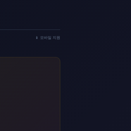
📱 모바일 지원