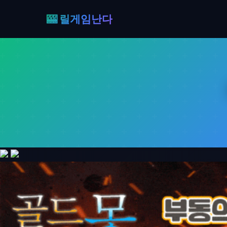
🎰 릴게임난다