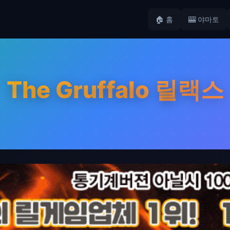
🏠 홈
🎰 야마토
The Gruffalo 릴랙스