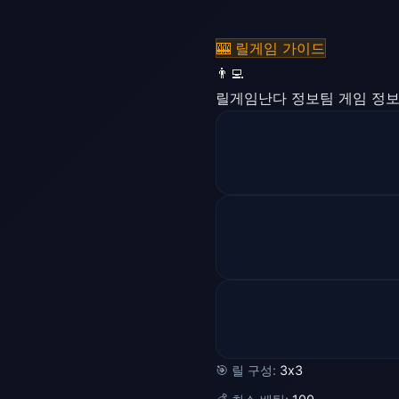
🎰 릴게임 가이드
👨‍💻
릴게임난다 정보팀
게임 정보
🎯 릴 구성:
3x3