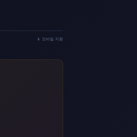
📱 모바일 지원