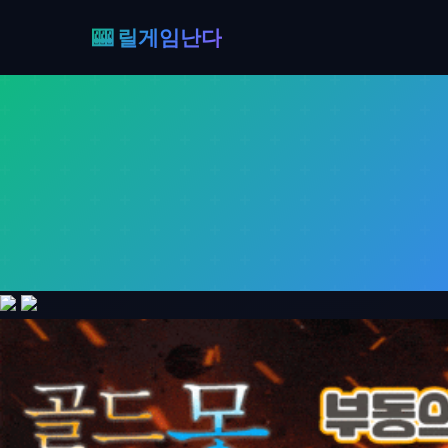
🎰 릴게임난다