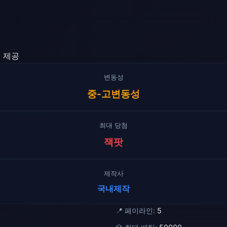
 제공
변동성
중-고변동성
최대 당첨
잭팟
제작사
국내제작
📍 페이라인:
5