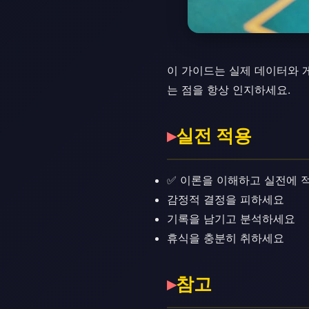
이 가이드는 실제 데이터와 
는 점을 항상 인지하세요.
실전 적용
✅ 이론을 이해하고 실전에 
감정적 결정을 피하세요
기록을 남기고 분석하세요
휴식을 충분히 취하세요
참고