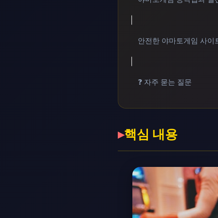
|
안전한 야마토게임 사이
|
❓ 자주 묻는 질문
핵심 내용