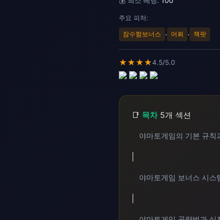
💰 최소 베팅:
100
주요 피처:
·
·
잠수함보너스
어뢰
잭팟
★★★★
4.5/5.0
📑
목차
5개 섹션
야마토게임의 기본 규칙
|
야마토게임 보너스 시스템
|
야마토게임 공략법과 실