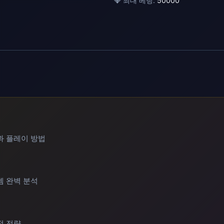
💎 최대 베팅:
50000
과 플레이 방법
 완벽 분석
전 전략