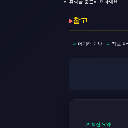
휴식을 충분히 취하세요
참고
✓
데이터 기반 ·
✓
정보 확
📌 핵심 요약