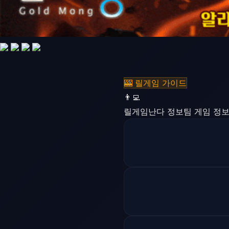
🎰 릴게임 가이드
👨‍💻
릴게임난다 정보팀
게임 정보