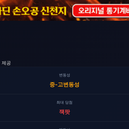
 제공
변동성
중-고변동성
최대 당첨
잭팟