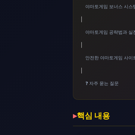
야마토게임 보너스 시스템
|
야마토게임 공략법과 실
|
안전한 야마토게임 사이
|
❓ 자주 묻는 질문
핵심 내용