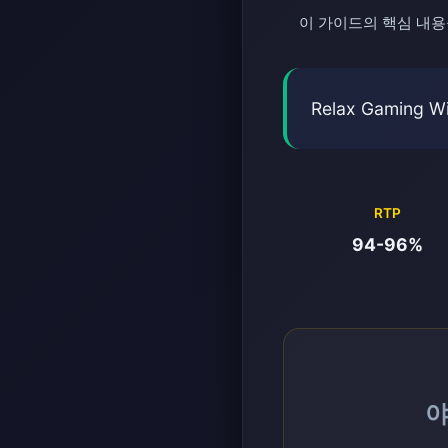
이 가이드의 핵심 내용
Relax Gaming
RTP
94-96%
야