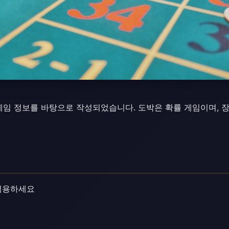
게임 정보를 바탕으로 작성되었습니다. ​​도박은 확률 게임이며,
적용하세요