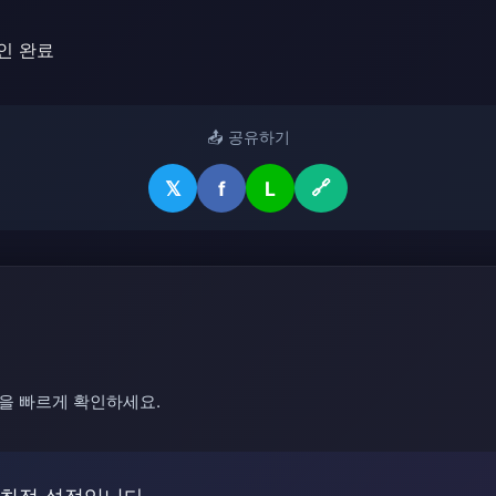
인 완료
📤 공유하기
𝕏
f
L
🔗
을 빠르게 확인하세요.