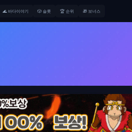
🌊 바다이야기
🎲 슬롯
🏆 순위
🎁 보너스