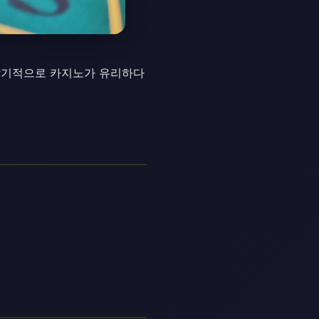
 장기적으로 카지노가 유리하다