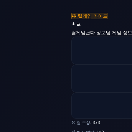
🎰 릴게임 가이드
👨‍💻
릴게임난다 정보팀
게임 정보
🎯 릴 구성:
3x3