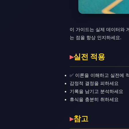
이 가이드는 실제 데이터와 
는 점을 항상 인지하세요.
실전 적용
✅ 이론을 이해하고 실전에 
감정적 결정을 피하세요
기록을 남기고 분석하세요
휴식을 충분히 취하세요
참고