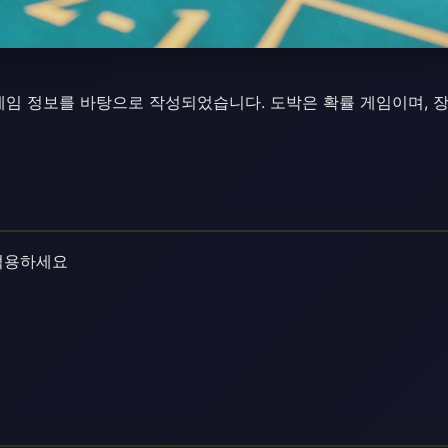
게임 정보를 바탕으로 작성되었습니다. ​도박은 확률 게임이며,
적용하세요