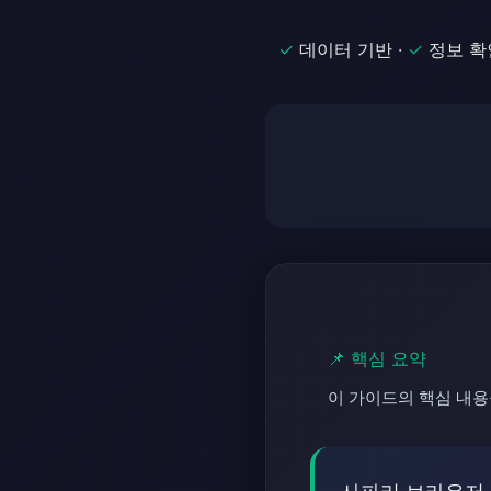
✓
데이터 기반 ·
✓
정보 확
📌 핵심 요약
이 가이드의 핵심 내용