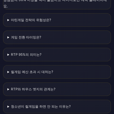
요.
마틴게일 전략의 위험성은?
게임 전환 타이밍은?
RTP 95%의 의미는?
릴게임 예산 초과 시 대처는?
RTP와 하우스 엣지의 관계는?
청소년이 릴게임을 하면 안 되는 이유는?