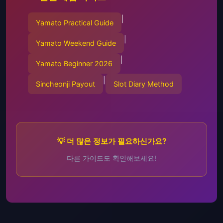
|
Yamato Practical Guide
|
Yamato Weekend Guide
|
Yamato Beginner 2026
|
Sincheonji Payout
Slot Diary Method
💡 더 많은 정보가 필요하신가요?
다른 가이드도 확인해보세요!