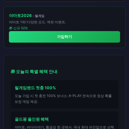
야마토2026
- 릴게임
야마토 1위! 다양한 모드. 잭팟 이벤트.
🎁 신규 50%
가입하기
🎁 오늘의 특별 혜택 안내
릴게임랜드 첫충 100%
오늘 가입 시 첫 충전 100% 보너스. K-PLAY 전속으로 정상 확률
보장 게임 제공.
골드몽 올인원 혜택
야마토, 바다이야기, 황금성 한 곳에서. 국내 최대 라인업으로 선택