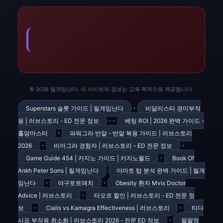
© 2026 릴게임난다. ​​이 사이트의 정보는 교육 목적으로 제공됩니다.
·
Superstars 슬롯 가이드 | 릴게임난다
비달리스타 경미부작
· ·
용 | 러브스토리 - ED 전문 정보
베팅 ROI | 2026 완벽 가이드 -
·
홀덤마스터
파워그라 반알 - 반알 복용 가이드 | 러브스토리
·
·
2026
비아그라 경험자 | 러브스토리 - ED 전문 정보
·
Game Guide 454 | 카지노 가이드 | 카지노월드
Book Of
Ankh Peter Sons | 릴게임난다
야마토 탑 분석 완벽 가이드 | 릴게
·
·
임난다
야구토토매치
Obesity 환자 Mvix Doctor
·
Advice | 러브스토리
타오르 할인 | 러브스토리 - ED 전문 정
·
·
보
Cialis vs Kamagra Effectiveness | 러브스토리
타다
·
시프 부작용 최소화 | 러브스토리 2026 - 전문 ED 정보
팔팔정