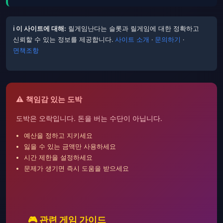
ℹ️ 이 사이트에 대해:
릴게임난다는 슬롯과 릴게임에 대한 정확하고
신뢰할 수 있는 정보를 제공합니다. ​​
사이트 소개
·
문의하기
·
면책조항
⚠️ 책임감 있는 도박
도박은 오락입니다. ​돈을 버는 수단이 아닙니다.
예산을 정하고 지키세요
잃을 수 있는 금액만 사용하세요
시간 제한을 설정하세요
문제가 생기면 즉시 도움을 받으세요
🎮 관련 게임 가이드