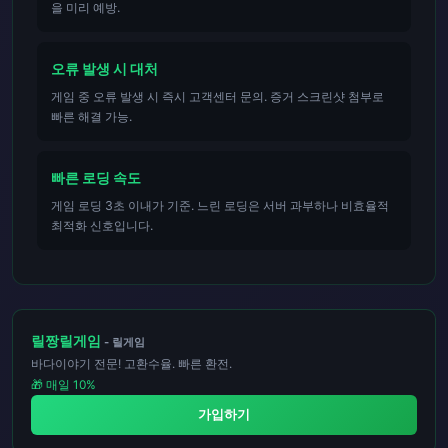
을 미리 예방.
오류 발생 시 대처
게임 중 오류 발생 시 즉시 고객센터 문의. 증거 스크린샷 첨부로
빠른 해결 가능.
빠른 로딩 속도
게임 로딩 3초 이내가 기준. 느린 로딩은 서버 과부하나 비효율적
최적화 신호입니다.
릴짱릴게임
- 릴게임
바다이야기 전문! 고환수율. 빠른 환전.
🎁 매일 10%
가입하기