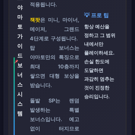
적용됩니다.
야
💡 프로 팁
마
잭팟
은 미니, 마이너,
토
항상 예산을
메이저, 그랜드
정하고 그 범위
가
4단계로 구성됩니다. ​
내에서만
이
탑 보너스는
플레이하세요.
드
야마토만의 특징으로
손실 한도에
보
최대 10층까지
도달하면
너
쌓으면 대형 보상을
과감히 멈추는
스
받습니다.
것이 진정한
시
승리입니다.
돌발 SP는 랜덤
스
발생하는 특별
템
보너스입니다. 예고
없이 터지므로