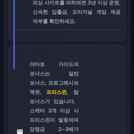
피싱 사이트를 피하려면 3년 이상 운영,
신속한 입출금, 오리지널 게임 제공
여부를 확인하세요.
야마토 가이드의
보너스는 일반
보너스, 프로그레시브
잭팟,
프리스핀
, 탑
보너스가 있습니다. ​
스캐터 3개 이상 시
프리스핀이 발동되며
당첨금 2~3배가
🎰