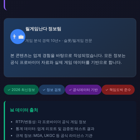
릴게임난다 정보팀
👨‍💼
게임 분석 경력 10년+ · 슬롯/릴게임 전문
본 콘텐츠는 업계 경험을 바탕으로 작성되었습니다. ​​모든 정보는
공식 프로바이더 자료와 실제 게임 데이터를 기반으로 합니다.
✓ 2026 최신정보
✓ 정보 검토
✓ 공식데이터 기반
✓ 책임도박 준수
📊 데이터 출처
RTP/변동성: 각 프로바이더 공식 게임 정보
통계 데이터: 업계 리포트 및 검증된 테스트 결과
규제 정보: MGA, UKGC 등 공식 라이선스 기관