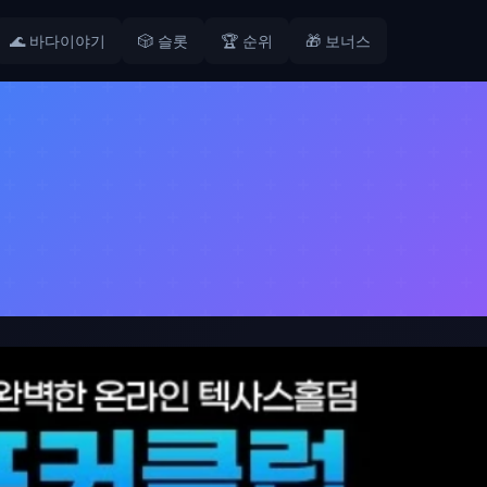
🌊 바다이야기
🎲 슬롯
🏆 순위
🎁 보너스