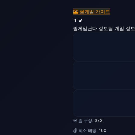
🎰 릴게임 가이드
👨‍💻
릴게임난다 정보팀
게임 정보
🎯 릴 구성:
3x3
💰 최소 베팅:
100