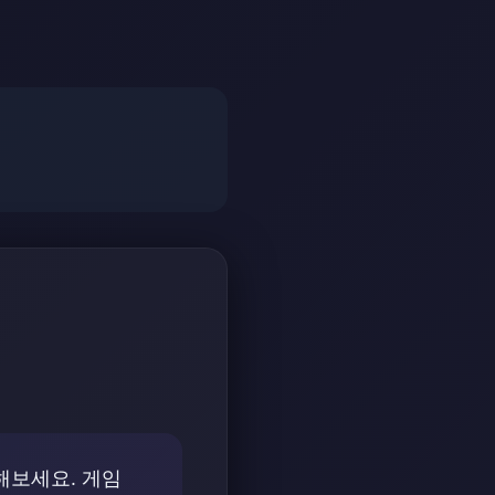
해보세요. 게임