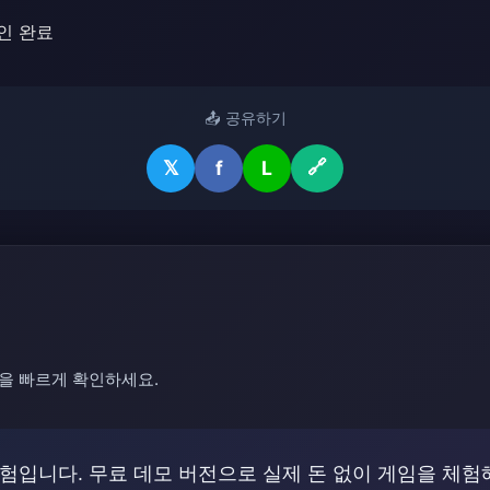
인 완료
📤 공유하기
𝕏
f
L
🔗
을 빠르게 확인하세요.
체험입니다. 무료 데모 버전으로 실제 돈 없이 게임을 체험