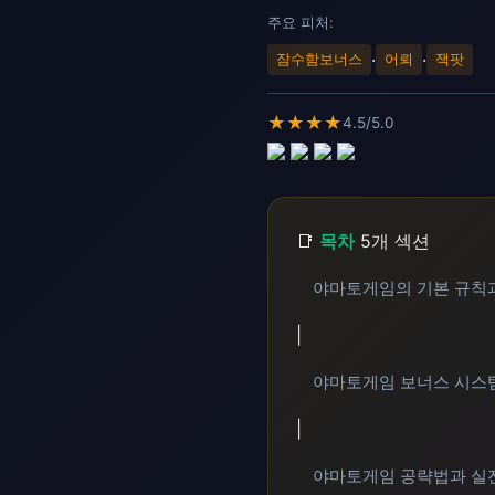
주요 피처:
·
·
잠수함보너스
어뢰
잭팟
★★★★
4.5/5.0
📑
목차
5개 섹션
야마토게임의 기본 규칙
|
야마토게임 보너스 시스템
|
야마토게임 공략법과 실