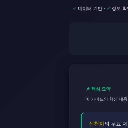
✓
데이터 기반 ·
✓
정보 확
📌 핵심 요약
이 가이드의 핵심 내용
신천지
의 무료 