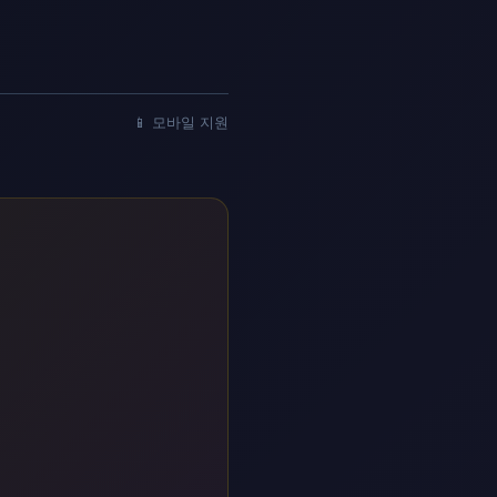
📱 모바일 지원