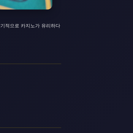
 장기적으로 카지노가 유리하다