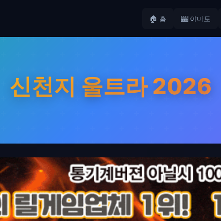
🏠 홈
🎰 야마토
신천지 울트라 2026