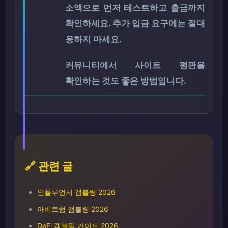
소액으로 먼저 테스트하고 출금까지
확인하세요. ​추가 입금 요구에는 절대
응하지 마세요.
커뮤니티에서 사이트 평판을
확인하는 것도 좋은 방법입니다.
🔗 관련 글
인플루언서 갬블링 2026
아비트럼 갬블링 2026
DeFi 갬블링 가이드 2026