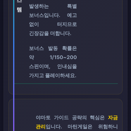
스
발생하는 특별
템
보너스입니다. 예고
없이 터지므로
긴장감을 더합니다.
보너스 발동 확률은
약 1/150~200
스핀이며, 인내심을
가지고 플레이하세요.
야마토 가이드 공략의 핵심은
자금
관리
입니다. 마틴게일은 위험하니