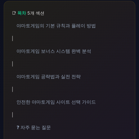
📑
목차
5개 섹션
야마토게임의 기본 규칙과 플레이 방법
|
야마토게임 보너스 시스템 완벽 분석
|
야마토게임 공략법과 실전 전략
|
안전한 야마토게임 사이트 선택 가이드
|
❓ 자주 묻는 질문