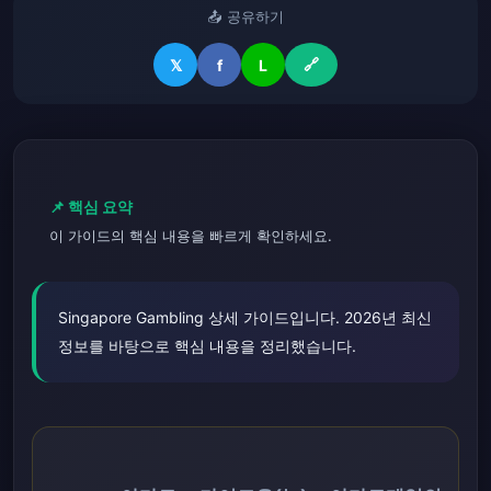
📤 공유하기
𝕏
f
L
🔗
📌 핵심 요약
이 가이드의 핵심 내용을 빠르게 확인하세요.
Singapore Gambling 상세 가이드입니다. ​2026년 최신
정보를 바탕으로 핵심 내용을 정리했습니다.