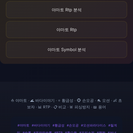
야마토 Rtp 분석
야마토 Rtp
야마토 Symbol 분석
⛵ 야마토 · 🌊 바다이야기 · ⭐ 황금성 · 🐵 손오공 · 🐬 오션 · 👶 초
보자 · 📊 RTP · 📋 비교 · 🚨 피싱방지 · 📖 용어
#야마토
#바다이야기
#황금성
#손오공
#오션파라다이스
#릴게
임
#슬롯
#온라인슬롯
#RTP
#환수율
#프리스핀
#잭팟
#보너