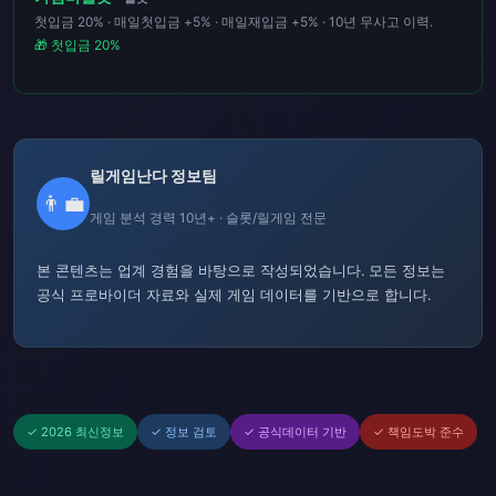
첫입금 20% · 매일첫입금 +5% · 매일재입금 +5% · 10년 무사고 이력.
🎁 첫입금 20%
릴게임난다 정보팀
👨‍💼
게임 분석 경력 10년+ · 슬롯/릴게임 전문
본 콘텐츠는 업계 경험을 바탕으로 작성되었습니다. ​모든 정보는
공식 프로바이더 자료와 실제 게임 데이터를 기반으로 합니다.
✓ 2026 최신정보
✓ 정보 검토
✓ 공식데이터 기반
✓ 책임도박 준수