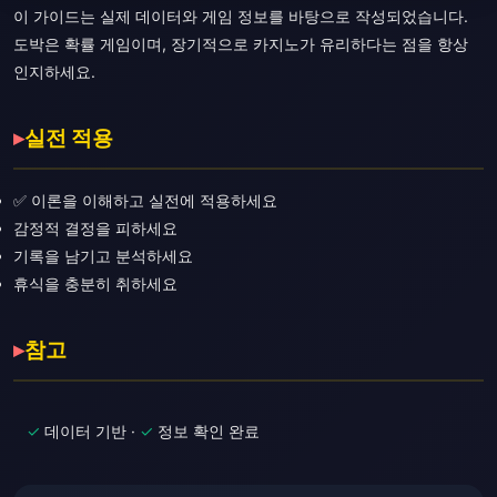
이 가이드는 실제 데이터와 게임 정보를 바탕으로 작성되었습니다.
도박은 확률 게임이며, 장기적으로 카지노가 유리하다는 점을 항상
인지하세요.
실전 적용
✅ 이론을 이해하고 실전에 적용하세요
감정적 결정을 피하세요
기록을 남기고 분석하세요
휴식을 충분히 취하세요
참고
✓
데이터 기반 ·
✓
정보 확인 완료