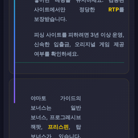
사이트에서만 정당한
RTP
를
보장받습니다.
피싱 사이트를 피하려면 3년 이상 운영,
신속한 입출금, 오리지널 게임 제공
여부를 확인하세요.
야마토 가이드의
보너스는 일반
보너스, 프로그레시브
잭팟,
프리스핀
, 탑
보너스가 있습니다.