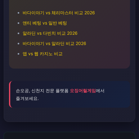
바다이야기 vs 체리마스터 비교 2026
앤티 베팅 vs 일반 베팅
알라딘 vs 다빈치 비교 2026
바다이야기 vs 알라딘 비교 2026
앱 vs 웹 카지노 비교
손오공, 신천지 전문 플랫폼
오징어릴게임
에서
즐겨보세요.