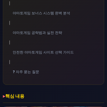
|
야마토게임 보너스 시스템 완벽 분석
|
야마토게임 공략법과 실전 전략
|
안전한 야마토게임 사이트 선택 가이드
|
❓ 자주 묻는 질문
핵심 내용