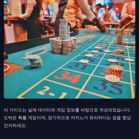
이 가이드는 실제 데이터와 게임 정보를 바탕으로 작성되었습니다. ​
도박은 확률 게임이며, 장기적으로 카지노가 유리하다는 점을 항상
인지하세요.