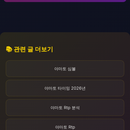
📚 관련 글 더보기
야마토 심볼
야마토 타이밍 2026년
야마토 Rtp 분석
야마토 Rtp