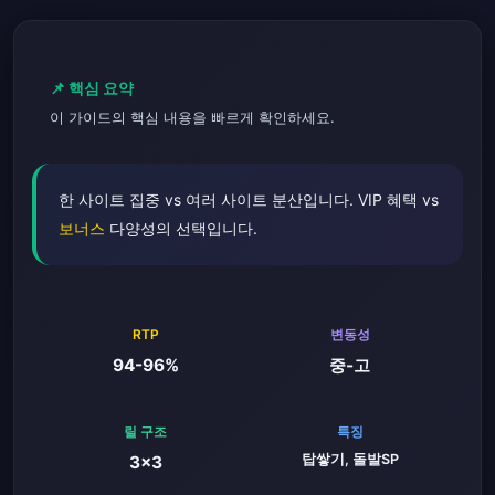
📌 핵심 요약
이 가이드의 핵심 내용을 빠르게 확인하세요.
한 사이트 집중 vs 여러 사이트 분산입니다. ​​VIP 혜택 vs
보너스
다양성의 선택입니다.
RTP
변동성
94-96%
중-고
릴 구조
특징
탑쌓기, 돌발SP
3x3