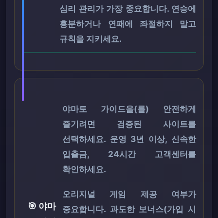
심리 관리가 가장 중요합니다. 연승에
흥분하거나 연패에 좌절하지 말고
규칙을 지키세요.
야마토 가이드을(를) 안전하게
즐기려면 검증된 사이트를
선택하세요. ​​운영 3년 이상, 신속한
입출금, 24시간 고객센터를
확인하세요.
오리지널 게임 제공 여부가
🎯 야마
중요합니다. ​과도한 보너스(가입 시