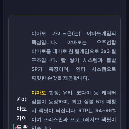
야마토 가이드은(는) 야마토게임의
핵심입니다. 야마토는 우주전함
야마토
를 테마로 한 릴게임으로 3x3 릴
구조입니다. ​탑 쌓기 시스템과 돌발
SP가 특징이며, 연타 시스템으로
짜릿한 손맛을 제공합니다.
야마토
함장, 유키, 코다이 등 캐릭터
⚡ 야
심볼이 등장하며, 최고 심볼 5개 매칭
마토
시 잭팟이 터집니다. ​RTP는 94~96%
가이
이며 프리스핀과 프로그레시브 잭팟이
드 완
있습니다.