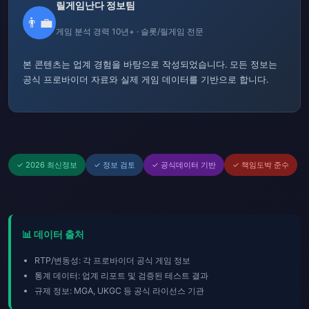
릴게임난다 정보팀
👨‍💼
게임 분석 경력 10년+ · 슬롯/릴게임 전문
본 콘텐츠는 업계 경험을 바탕으로 작성되었습니다. ​모든 정보는
공식 프로바이더 자료와 실제 게임 데이터를 기반으로 합니다.
✓ 2026 최신정보
✓ 정보 검토
✓ 공식데이터 기반
✓ 책임도박 준수
📊 데이터 출처
RTP/변동성: 각 프로바이더 공식 게임 정보
통계 데이터: 업계 리포트 및 검증된 테스트 결과
규제 정보: MGA, UKGC 등 공식 라이선스 기관