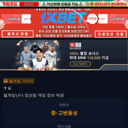
🎰 릴게임 가이드
👨‍💻
릴게임난다 정보팀
게임 정보 제공
변동성
중-고변동성
최대 당첨