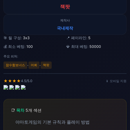
잭팟
제작사
국내제작
🎯 릴 구성:
3x3
📍 페이라인:
5
💰 최소 베팅:
100
💎 최대 베팅:
50000
주요 피처:
·
·
잠수함보너스
어뢰
잭팟
★★★★
4.5/5.0
📱 모바일 지원
📑
목차
5개 섹션
야마토게임의 기본 규칙과 플레이 방법