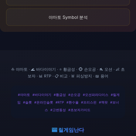
야마토 Symbol 분석
⛵ 야마토 · 🌊 바다이야기 · ⭐ 황금성 · 🐵 손오공 · 🐬 오션 · 👶 초
보자 · 📊 RTP · 📋 비교 · 🚨 피싱방지 · 📖 용어
#야마토
#바다이야기
#황금성
#손오공
#오션파라다이스
#릴게
임
#슬롯
#온라인슬롯
#RTP
#환수율
#프리스핀
#잭팟
#보너
스
#고변동성
#초보자가이드
🎰 릴게임난다