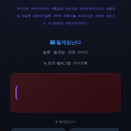
#야마토
#바다이야기
#황금성
#손오공
#오션파라다이스
#릴게
임
#슬롯
#온라인슬롯
#RTP
#환수율
#프리스핀
#잭팟
#보너
스
#고변동성
#초보자가이드
🎰 릴게임난다
슬롯 · 릴게임 · 전문 가이드
📞 문의: 텔레그램 · 카카오톡
© 릴게임난다.