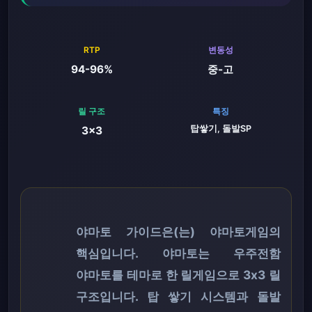
RTP
변동성
94-96%
중-고
릴 구조
특징
탑쌓기, 돌발SP
3x3
야마토 가이드은(는) 야마토게임의
핵심입니다. 야마토는 우주전함
야마토
를 테마로 한 릴게임으로 3x3 릴
구조입니다. 탑 쌓기 시스템과 돌발