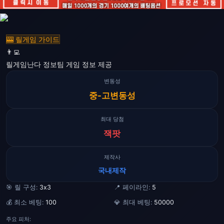
🎰 릴게임 가이드
👨‍💻
릴게임난다 정보팀
게임 정보 제공
변동성
중-고변동성
최대 당첨
잭팟
제작사
국내제작
🎯 릴 구성:
3x3
📍 페이라인:
5
💰 최소 베팅:
100
💎 최대 베팅:
50000
주요 피처: