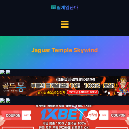
🎰 릴게임난다
☰
Jaguar Temple Skywind