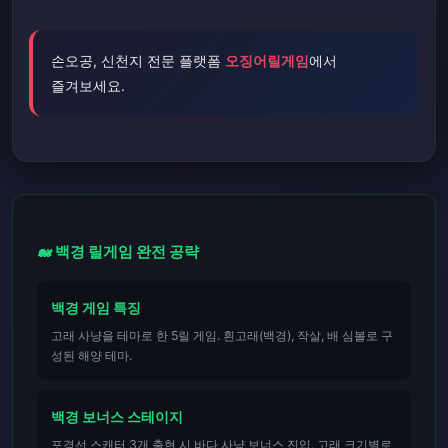
손오공, 신천지 전문 플랫폼
오징어릴게임
에서
즐겨보세요.
🐋 백경 릴게임 완전 공략
백경 게임 특징
고래 사냥을 테마로 한 5릴 게임. 흰고래(백경), 작살, 배 심볼로 구
성된 해양 테마.
백경 보너스 스테이지
포경선 스캐터 3개 출현 시 바다 사냥 보너스 진입. 고래 크기별로