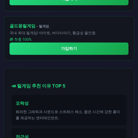
골드몽릴게임
- 릴게임
국내 최대 릴게임! 야마토, 바다이야기, 황금성 올인원.
🎁 첫충 100%
가입하기
📣 릴게임 추천 이유 TOP 5
오락성
화려한 그래픽과 사운드로 스트레스 해소. 짧은 시간에 강한 흥미
를 제공하는 엔터테인먼트.
접근성