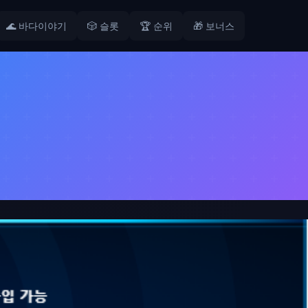
🌊 바다이야기
🎲 슬롯
🏆 순위
🎁 보너스