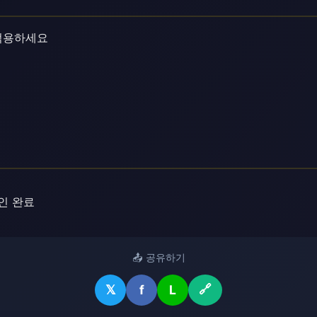
적용하세요
인 완료
📤 공유하기
𝕏
f
L
🔗