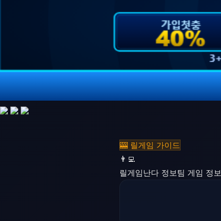
🎰 릴게임 가이드
👨‍💻
릴게임난다 정보팀
게임 정보