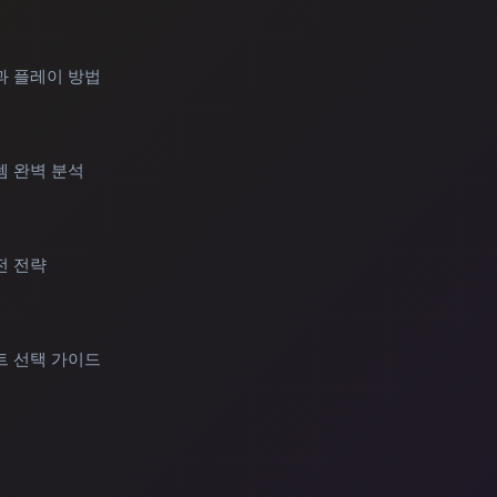
과 플레이 방법
 완벽 분석
전 전략
트 선택 가이드