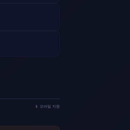
📱 모바일 지원