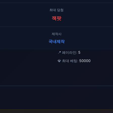
최대 당첨
잭팟
제작사
국내제작
📍 페이라인:
5
💎 최대 베팅:
50000