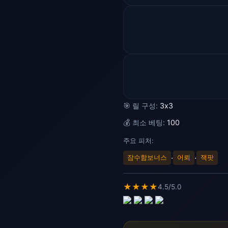
🎯 릴 구성:
3x3
💰 최소 베팅:
100
주요 피처:
·
·
잠수함보너스
어뢰
잭팟
★★★★
4.5/5.0