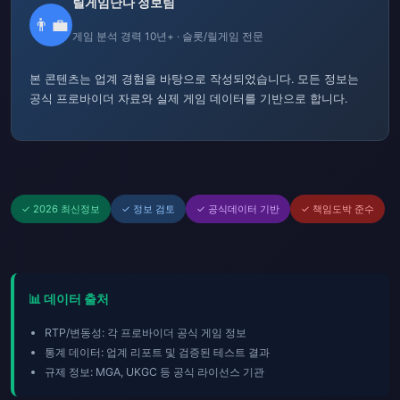
릴게임난다 정보팀
👨‍💼
게임 분석 경력 10년+ · 슬롯/릴게임 전문
본 콘텐츠는 업계 경험을 바탕으로 작성되었습니다. ​모든 정보는
공식 프로바이더 자료와 실제 게임 데이터를 기반으로 합니다.
✓ 2026 최신정보
✓ 정보 검토
✓ 공식데이터 기반
✓ 책임도박 준수
📊 데이터 출처
RTP/변동성: 각 프로바이더 공식 게임 정보
통계 데이터: 업계 리포트 및 검증된 테스트 결과
규제 정보: MGA, UKGC 등 공식 라이선스 기관