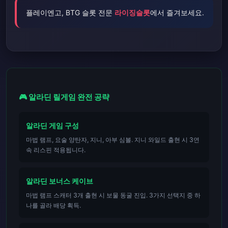
플레이엔고, BTG 슬롯 전문
라이징슬롯
에서 즐겨보세요.
🎮 알라딘 릴게임 완전 공략
알라딘 게임 구성
마법 램프, 요술 양탄자, 지니, 아부 심볼. 지니 와일드 출현 시 3연
속 리스핀 적용됩니다.
알라딘 보너스 케이브
마법 램프 스캐터 3개 출현 시 보물 동굴 진입. 3가지 선택지 중 하
나를 골라 배당 획득.