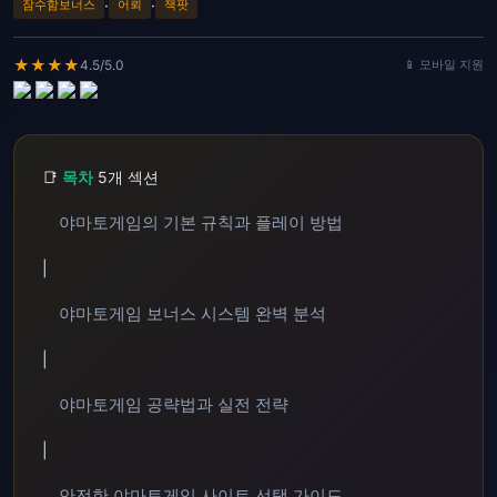
·
·
잠수함보너스
어뢰
잭팟
★★★★
4.5/5.0
📱 모바일 지원
📑
목차
5개 섹션
야마토게임의 기본 규칙과 플레이 방법
|
야마토게임 보너스 시스템 완벽 분석
|
야마토게임 공략법과 실전 전략
|
안전한 야마토게임 사이트 선택 가이드