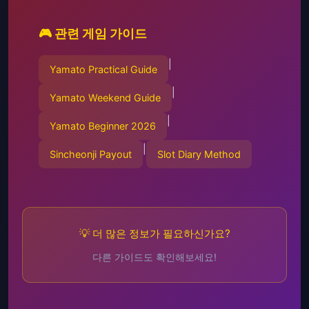
🎮 관련 게임 가이드
|
Yamato Practical Guide
|
Yamato Weekend Guide
|
Yamato Beginner 2026
|
Sincheonji Payout
Slot Diary Method
💡 더 많은 정보가 필요하신가요?
다른 가이드도 확인해보세요!