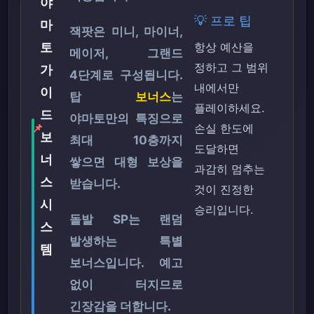
야
💡 프로 팁
마
잭팟은 미니, 마이너,
토
항상 예산을
메이저, 그랜드
정하고 그 범위
가
4단계로 구성됩니다.
내에서만
이
탑
보너스
는
플레이하세요. ​​
드
야마토만의 특징으로
손실 한도에
보
최대 10층까지
도달하면
너
쌓으면 대형 보상을
과감히 멈추는
스
받습니다.
것이 진정한
시
승리입니다.
돌발 SP는 랜덤
스
발생하는 특별
템
보너스입니다. 예고
없이 터지므로
긴장감을 더합니다.