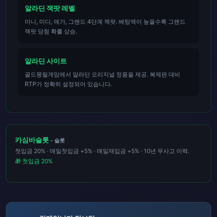
알라딘 잭팟 레벨
미니, 미디, 메가, 그랜드 4단계 잭팟. 베팅액이 높을수록 그랜드
잭팟 당첨 확률 상승.
알라딘 사이트
골드몽릴게임에서 알라딘 오리지널 정품을 제공. 복제판 대비
RTP가 정확히 설정되어 있습니다.
카심바슬롯
- 슬롯
첫입금 20% · 매일첫입금 +5% · 매일재입금 +5% · 10년 무사고 이력.
🎁 첫입금 20%