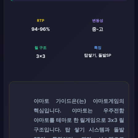
RTP
변동성
94-96%
중-고
릴 구조
특징
탑쌓기, 돌발SP
3x3
야마토 가이드은(는) 야마토게임의
핵심입니다. ​​야마토는 우주전함
야마토
를 테마로 한 릴게임으로 3x3 릴
구조입니다. 탑 쌓기 시스템과 돌발