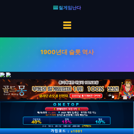
🎰 릴게임난다
☰
1900년대 슬롯 역사