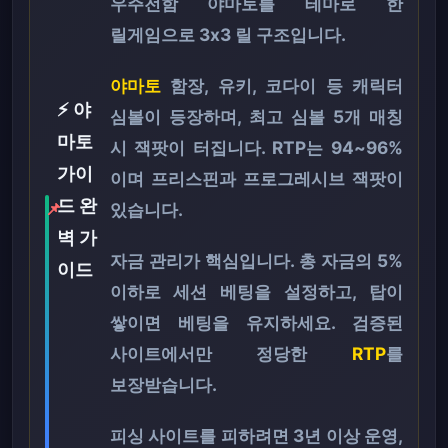
우주전함
야마토
를 테마로 한
릴게임으로 3x3 릴 구조입니다.
야마토
함장, 유키, 코다이 등 캐릭터
⚡ 야
심볼이 등장하며, 최고 심볼 5개 매칭
마토
시 잭팟이 터집니다. RTP는 94~96%
가이
이며 프리스핀과 프로그레시브 잭팟이
드 완
있습니다.
벽 가
자금 관리가 핵심입니다. 총 자금의 5%
이드
이하로 세션 베팅을 설정하고, 탑이
쌓이면 베팅을 유지하세요. ​​검증된
사이트에서만 정당한
RTP
를
보장받습니다.
피싱 사이트를 피하려면 3년 이상 운영,