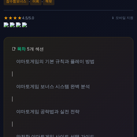
·
·
잠수함보너스
어뢰
잭팟
★★★★
4.5/5.0
📱 모바일 지원
📑
목차
5개 섹션
야마토게임의 기본 규칙과 플레이 방법
|
야마토게임 보너스 시스템 완벽 분석
|
야마토게임 공략법과 실전 전략
|
안전한 야마토게임 사이트 선택 가이드