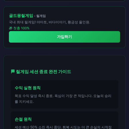
골드몽릴게임
- 릴게임
국내 최대 릴게임! 야마토, 바다이야기, 황금성 올인원.
🎁 첫충 100%
가입하기
🏁 릴게임 세션 종료 완전 가이드
수익 실현 원칙
목표 수익 달성 즉시 종료. 욕심이 가장 큰 적입니다. 오늘의 승리
를 지키세요.
손절 원칙
세션 예산 50% 소진 즉시 중단. 회복 시도는 더 큰 손실의 시작점