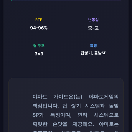
RTP
변동성
94-96%
중-고
릴 구조
특징
탑쌓기, 돌발SP
3x3
야마토 가이드은(는) 야마토게임의
핵심입니다. 탑 쌓기 시스템과 돌발
SP가 특징이며, 연타 시스템으로
짜릿한 손맛을 제공해요. 야마토는