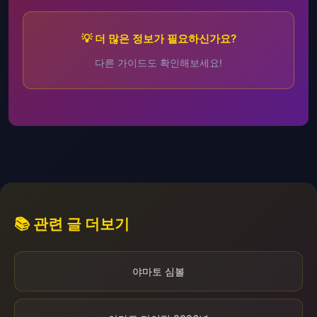
💡 더 많은 정보가 필요하신가요?
다른 가이드도 확인해보세요!
📚 관련 글 더보기
야마토 심볼