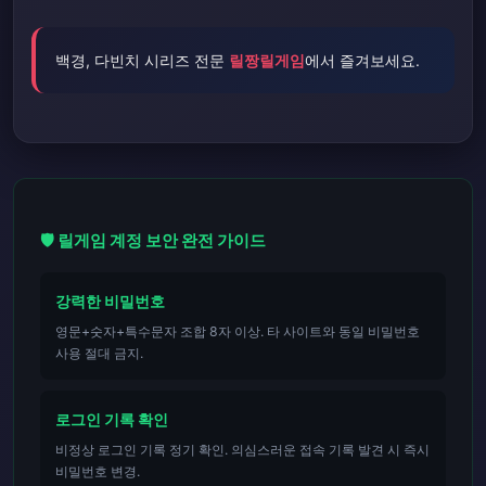
백경, 다빈치 시리즈 전문
릴짱릴게임
에서 즐겨보세요.
🛡️ 릴게임 계정 보안 완전 가이드
강력한 비밀번호
영문+숫자+특수문자 조합 8자 이상. 타 사이트와 동일 비밀번호
사용 절대 금지.
로그인 기록 확인
비정상 로그인 기록 정기 확인. 의심스러운 접속 기록 발견 시 즉시
비밀번호 변경.