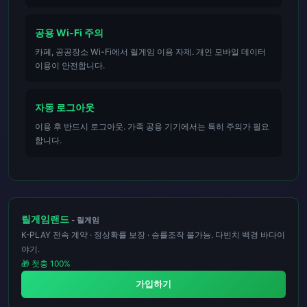
공용 Wi-Fi 주의
카페, 공공장소 Wi-Fi에서 릴게임 이용 자제. 개인 모바일 데이터
이용이 안전합니다.
자동 로그아웃
이용 후 반드시 로그아웃. 가족 공용 기기에서는 특히 주의가 필요
합니다.
릴게임랜드
- 릴게임
K-PLAY 전속 계약 · 정상확률 보장 · 승률조작 불가능. 다빈치 백경 바다이
야기.
🎁 첫충 100%
가입하기