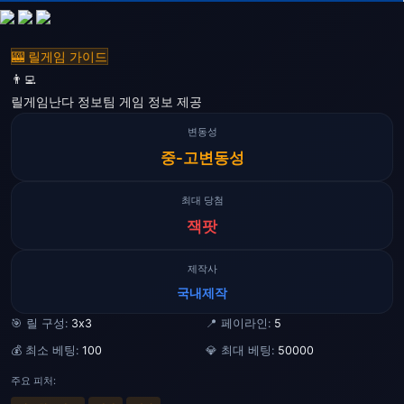
🎰 릴게임 가이드
👨‍💻
릴게임난다 정보팀
게임 정보 제공
변동성
중-고변동성
최대 당첨
잭팟
제작사
국내제작
🎯 릴 구성:
3x3
📍 페이라인:
5
💰 최소 베팅:
100
💎 최대 베팅:
50000
주요 피처: