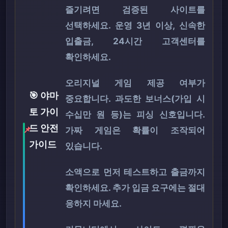
즐기려면 검증된 사이트를
선택하세요. 운영 3년 이상, 신속한
입출금, 24시간 고객센터를
확인하세요.
오리지널 게임 제공 여부가
🎯 야마
중요합니다. ​과도한 보너스(가입 시
토 가이
수십만 원 등)는 피싱 신호입니다.
드 안전
가짜 게임은 확률이 조작되어
가이드
있습니다.
소액으로 먼저 테스트하고 출금까지
확인하세요. ​추가 입금 요구에는 절대
응하지 마세요.