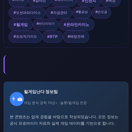
#알라딘
#신천지
#백경
#황금성
#손오공
#오션파라다이스
#자금관리
#바다이야기
#릴게임
#온라인카지노
#초보자가이드
#RTP
#베팅전략
릴게임난다 정보팀
👨‍💼
게임 분석 경력 10년+ · 슬롯/릴게임 전문
본 콘텐츠는 업계 경험을 바탕으로 작성되었습니다. ​​모든 정보는
공식 프로바이더 자료와 실제 게임 데이터를 기반으로 합니다.