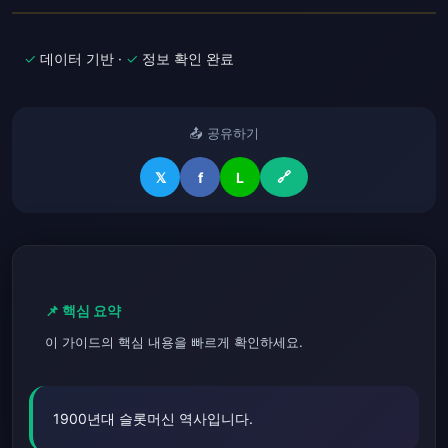
✓
데이터 기반 ·
✓
정보 확인 완료
📤 공유하기
𝕏
f
L
🔗
📌 핵심 요약
이 가이드의 핵심 내용을 빠르게 확인하세요.
1900년대 슬롯머신 역사입니다.