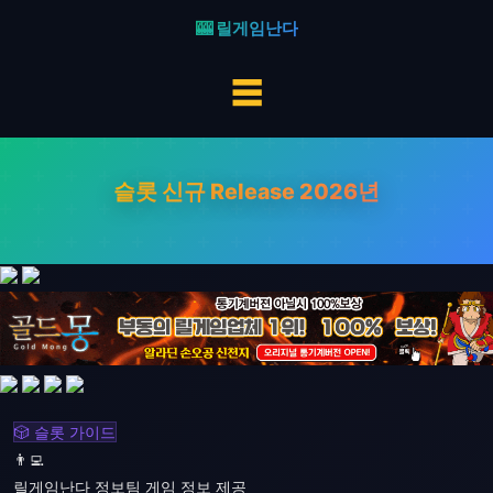
🎰 릴게임난다
☰
슬롯 신규 Release 2026년
🎲 슬롯 가이드
👨‍💻
릴게임난다 정보팀
게임 정보 제공