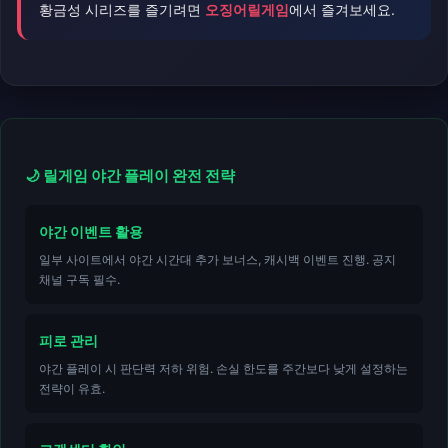
황금성 시리즈를 즐기려면
오징어릴게임
에서 즐겨보세요.
🌙 릴게임 야간 플레이 완전 전략
야간 이벤트 활용
일부 사이트에서 야간 시간대 추가 보너스, 캐시백 이벤트 진행. 공지
채널 구독 필수.
피로 관리
야간 플레이 시 판단력 저하 위험. 손실 한도를 주간보다 낮게 설정하는
전략이 유효.