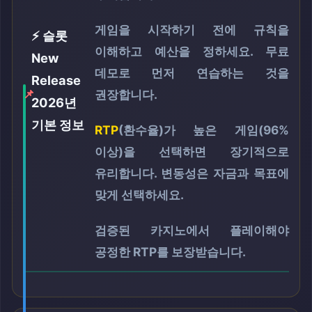
게임을 시작하기 전에 규칙을
⚡ 슬롯
이해하고 예산을 정하세요. 무료
New
데모로 먼저 연습하는 것을
Release
권장합니다.
2026년
기본 정보
RTP
(환수율)가 높은 게임(96%
이상)을 선택하면 장기적으로
유리합니다. ​​변동성은 자금과 목표에
맞게 선택하세요.
검증된 카지노에서 플레이해야
공정한 RTP를 보장받습니다.