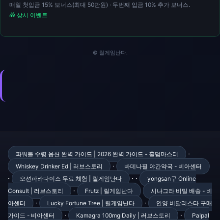
매일 첫입금 15% 보너스(최대 50만원) · 두번째 입금 10% 추가 보너스.
🎁 상시 이벤트
© 릴게임난다.
·
파워볼 수령 옵션 완벽 가이드 | 2026 완벽 가이드 - 홀덤마스터
·
Whiskey Drinker Ed | 러브스토리
바데나필 야간약국 - 비아센터
·
· ·
오션파라다이스 무료 체험 | 릴게임난다
yongsan구 Online
·
Consult | 러브스토리
Frutz | 릴게임난다
시나그라 비밀 배송 - 비
·
·
아센터
Lucky Fortune Tree | 릴게임난다
안양 비달리스타 구매
·
·
가이드 - 비아센터
Kamagra 100mg Daily | 러브스토리
Palpal