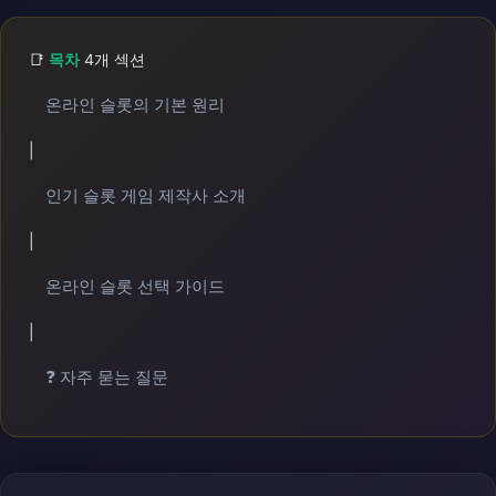
📑
목차
4개 섹션
온라인 슬롯의 기본 원리
|
인기 슬롯 게임 제작사 소개
|
온라인 슬롯 선택 가이드
|
❓ 자주 묻는 질문