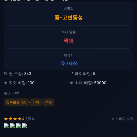
변동성
중-고변동성
최대 당첨
잭팟
제작사
국내제작
🎯 릴 구성:
3x3
📍 페이라인:
5
💰 최소 베팅:
100
💎 최대 베팅:
50000
주요 피처:
·
·
잠수함보너스
어뢰
잭팟
★★★★
4.5/5.0
📱 모바일 지원