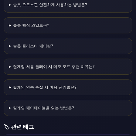
슬롯 오토스핀 안전하게 사용하는 방법은?
슬롯 확장 와일드란?
슬롯 클러스터 페이란?
릴게임 처음 플레이 시 데모 모드 추천 이유는?
릴게임 연속 손실 시 마음 관리법은?
릴게임 페이테이블을 읽는 방법은?
🏷️ 관련 태그