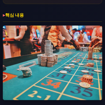
핵심 내용