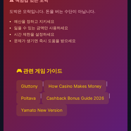
⚠️ 책임감 있는 도박
도박은 오락입니다. ​돈을 버는 수단이 아닙니다.
예산을 정하고 지키세요
잃을 수 있는 금액만 사용하세요
시간 제한을 설정하세요
문제가 생기면 즉시 도움을 받으세요
🎮 관련 게임 가이드
|
|
Gluttony
How Casino Makes Money
|
|
Poltava
Cashback Bonus Guide 2026
Yamato New Version