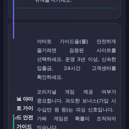
야마토 가이드을(를) 안전하게
즐기려면 검증된 사이트를
선택하세요. ​​운영 3년 이상, 신속한
입출금, 24시간 고객센터를
확인하세요.
오리지널 게임 제공 여부가
📊 야마
중요합니다. ​​과도한 보너스(가입 시
토 가이
수십만 원 등)는 피싱 신호입니다. ​
드 안전
가짜 게임은 확률이 조작되어
가이드
있습니다.