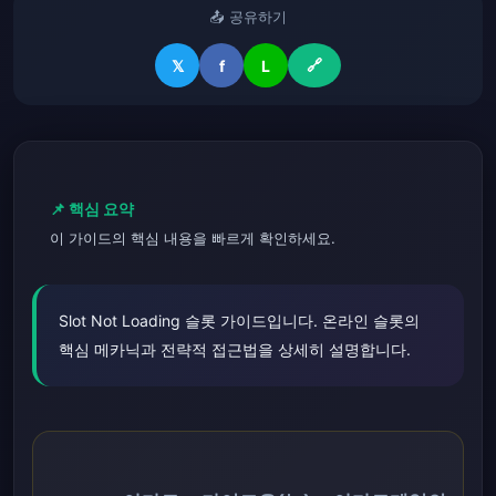
📤 공유하기
𝕏
f
L
🔗
📌 핵심 요약
이 가이드의 핵심 내용을 빠르게 확인하세요.
Slot Not Loading 슬롯 가이드입니다. ​​온라인 슬롯의
핵심 메카닉과 전략적 접근법을 상세히 설명합니다.