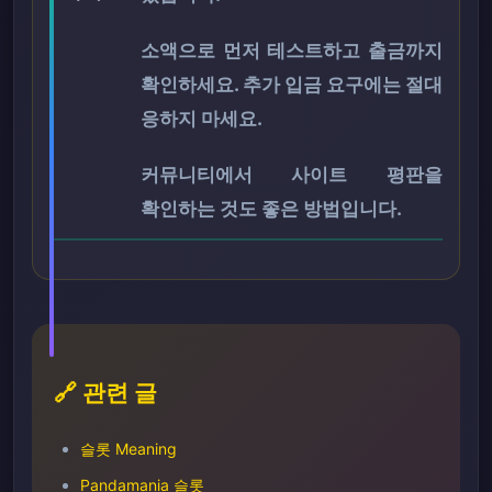
소액으로 먼저 테스트하고 출금까지
확인하세요. ​​추가 입금 요구에는 절대
응하지 마세요.
커뮤니티에서 사이트 평판을
확인하는 것도 좋은 방법입니다.
🔗 관련 글
슬롯 Meaning
Pandamania 슬롯