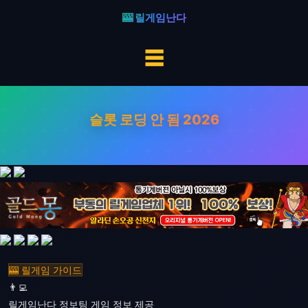
🎰 릴게임난다
☰
슬롯 로딩 안 됨 2026
🎰 릴게임 가이드
👨‍💻
릴게임난다 정보팀
게임 정보 제공