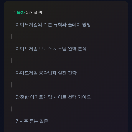
📑
목차
5개 섹션
야마토게임의 기본 규칙과 플레이 방법
|
야마토게임 보너스 시스템 완벽 분석
|
야마토게임 공략법과 실전 전략
|
안전한 야마토게임 사이트 선택 가이드
|
❓ 자주 묻는 질문