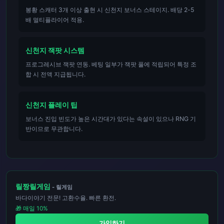
봉황 스캐터 3개 이상 출현 시 신천지 보너스 스테이지. 배당 2-5
배 멀티플라이어 적용.
신천지 잭팟 시스템
프로그레시브 잭팟 연동. 베팅 일부가 잭팟 풀에 적립되어 특정 조
합 시 전액 지급됩니다.
신천지 플레이 팁
보너스 진입 빈도가 높은 시간대가 있다는 속설이 있으나 RNG 기
반이므로 무관합니다.
릴짱릴게임
- 릴게임
바다이야기 전문! 고환수율. 빠른 환전.
🎁 매일 10%
가입하기