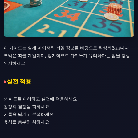
이 가이드는 실제 데이터와 게임 정보를 바탕으로 작성되었습니다. ​​
도박은 확률 게임이며, 장기적으로 카지노가 유리하다는 점을 항상
인지하세요.
실전 적용
✅ 이론을 이해하고 실전에 적용하세요
감정적 결정을 피하세요
기록을 남기고 분석하세요
휴식을 충분히 취하세요