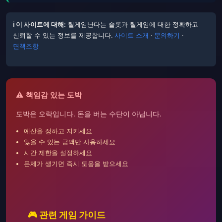
ℹ️ 이 사이트에 대해:
릴게임난다는 슬롯과 릴게임에 대한 정확하고
신뢰할 수 있는 정보를 제공합니다.
사이트 소개
·
문의하기
·
면책조항
⚠️ 책임감 있는 도박
도박은 오락입니다. ​​돈을 버는 수단이 아닙니다.
예산을 정하고 지키세요
잃을 수 있는 금액만 사용하세요
시간 제한을 설정하세요
문제가 생기면 즉시 도움을 받으세요
🎮 관련 게임 가이드