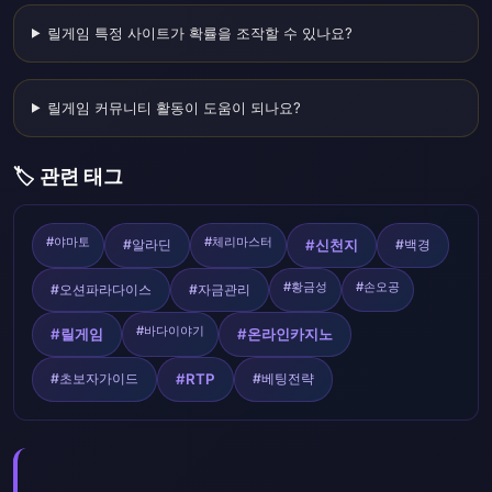
릴게임 특정 사이트가 확률을 조작할 수 있나요?
릴게임 커뮤니티 활동이 도움이 되나요?
🏷️ 관련 태그
#야마토
#체리마스터
#알라딘
#신천지
#백경
#황금성
#손오공
#오션파라다이스
#자금관리
#바다이야기
#릴게임
#온라인카지노
#초보자가이드
#RTP
#베팅전략