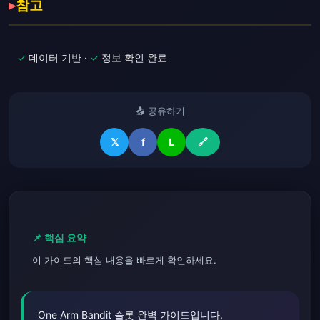
참고
✓
데이터 기반 ·
✓
정보 확인 완료
📤 공유하기
𝕏
f
L
🔗
📌 핵심 요약
이 가이드의 핵심 내용을 빠르게 확인하세요.
One Arm Bandit 슬롯 완벽 가이드입니다.