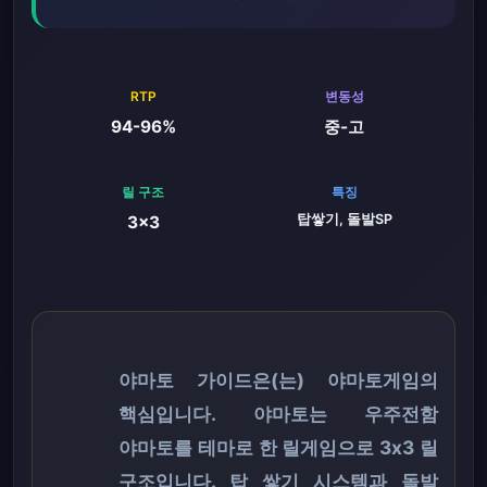
RTP
변동성
94-96%
중-고
릴 구조
특징
탑쌓기, 돌발SP
3x3
야마토 가이드은(는) 야마토게임의
핵심입니다. 야마토는 우주전함
야마토
를 테마로 한 릴게임으로 3x3 릴
구조입니다. ​​탑 쌓기 시스템과 돌발