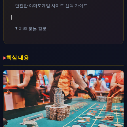
안전한 야마토게임 사이트 선택 가이드
|
❓ 자주 묻는 질문
핵심 내용