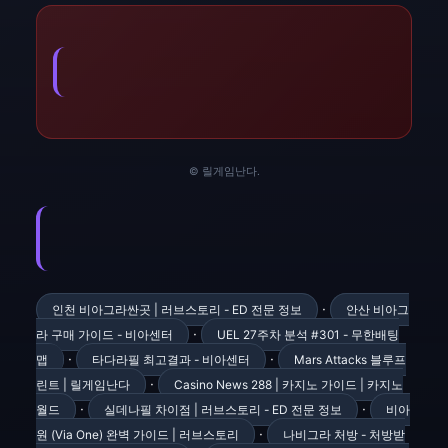
© 릴게임난다.
·
인천 비아그라싼곳 | 러브스토리 - ED 전문 정보
안산 비아그
·
라 구매 가이드 - 비아센터
UEL 27주차 분석 #301 - 무한배팅
·
·
맵
타다라필 최고결과 - 비아센터
Mars Attacks 블루프
·
린트 | 릴게임난다
Casino News 288 | 카지노 가이드 | 카지노
·
·
월드
실데나필 차이점 | 러브스토리 - ED 전문 정보
비아
·
원 (Via One) 완벽 가이드 | 러브스토리
나비그라 처방 - 처방받