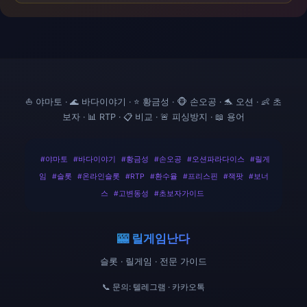
⛵ 야마토 · 🌊 바다이야기 · ⭐ 황금성 · 🐵 손오공 · 🐬 오션 · 👶 초
보자 · 📊 RTP · 📋 비교 · 🚨 피싱방지 · 📖 용어
#야마토
#바다이야기
#황금성
#손오공
#오션파라다이스
#릴게
임
#슬롯
#온라인슬롯
#RTP
#환수율
#프리스핀
#잭팟
#보너
스
#고변동성
#초보자가이드
🎰 릴게임난다
슬롯 · 릴게임 · 전문 가이드
📞 문의: 텔레그램 · 카카오톡