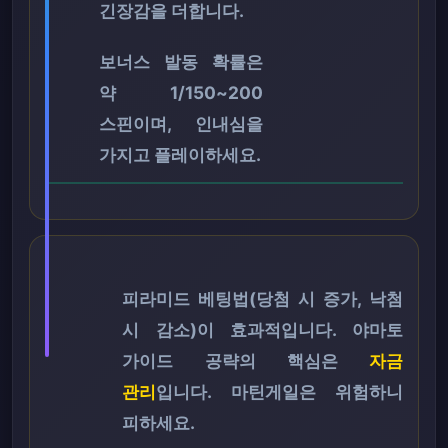
긴장감을 더합니다.
보너스 발동 확률은
약 1/150~200
스핀이며, 인내심을
가지고 플레이하세요.
​피라미드 베팅법(당첨 시 증가, 낙첨
시 감소)이 효과적입니다. 야마토
가이드 공략의 핵심은
자금
관리
입니다. 마틴게일은 위험하니
피하세요.