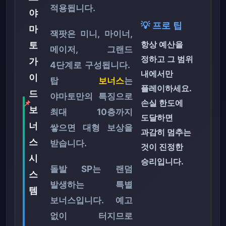
적용됩니다.
야
💡 프로 팁
마
잭팟은 미니, 마이너,
토
항상 예산을
메이저, 그랜드
정하고 그 범위
가
4단계로 구성됩니다. ​​
내에서만
이
탑
보너스
는
플레이하세요. ​
드
야마토만의 특징으로
손실 한도에
보
최대 10층까지
도달하면
너
쌓으면 대형 보상을
과감히 멈추는
스
받습니다.
것이 진정한
시
승리입니다.
돌발 SP는 랜덤
스
발생하는 특별
템
보너스입니다. 예고
없이 터지므로