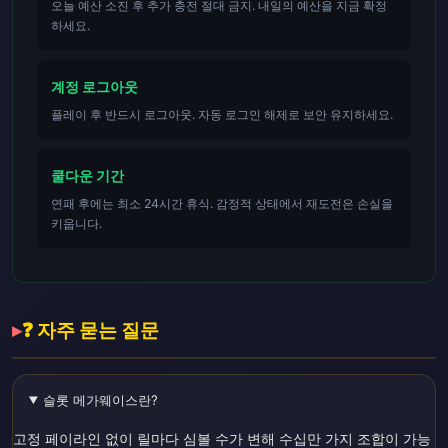
오늘 예산 소진 후 추가 충전 절대 금지. 내일의 예산을 지금 확정
하세요.
계정 로그아웃
플레이 후 반드시 로그아웃. 자동 로그인 해제로 보안 유지하세요.
쿨다운 기간
연패 후에는 최소 24시간 휴식. 감정적 상태에서 재도전은 손실을
키웁니다.
❓ 자주 묻는 질문
슬롯 메가웨이스란?
고정 페이라인 없이 릴마다 심볼 수가 변해 수십만 가지 조합이 가능