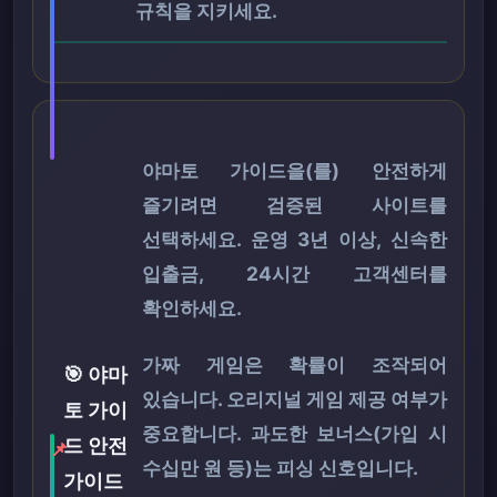
규칙을 지키세요.
야마토 가이드을(를) 안전하게
즐기려면 검증된 사이트를
선택하세요. 운영 3년 이상, 신속한
입출금, 24시간 고객센터를
확인하세요.
가짜 게임은 확률이 조작되어
🎯 야마
있습니다. 오리지널 게임 제공 여부가
토 가이
중요합니다. ​과도한 보너스(가입 시
드 안전
수십만 원 등)는 피싱 신호입니다.
가이드