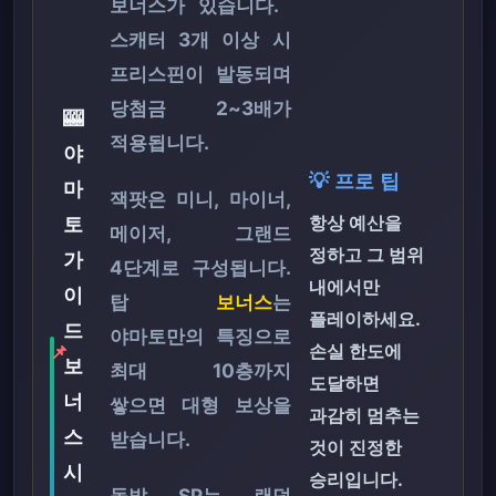
보너스가 있습니다. ​
스캐터 3개 이상 시
프리스핀이 발동되며
당첨금 2~3배가
🎰
적용됩니다.
야
💡 프로 팁
마
잭팟은 미니, 마이너,
토
항상 예산을
메이저, 그랜드
정하고 그 범위
가
4단계로 구성됩니다.
내에서만
이
탑
보너스
는
플레이하세요. ​​
드
야마토만의 특징으로
손실 한도에
보
최대 10층까지
도달하면
너
쌓으면 대형 보상을
과감히 멈추는
스
받습니다.
것이 진정한
시
승리입니다.
돌발 SP는 랜덤