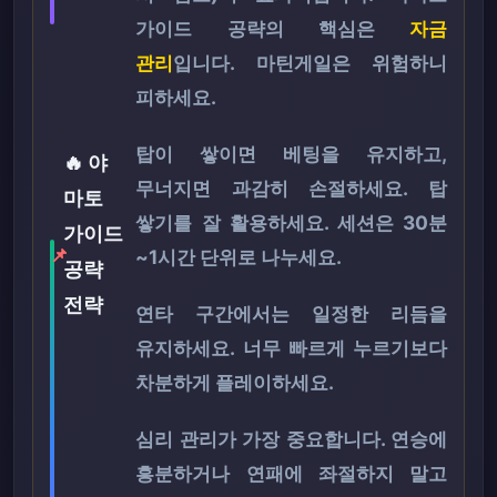
가이드 공략의 핵심은
자금
관리
입니다. 마틴게일은 위험하니
피하세요.
​​탑이 쌓이면 베팅을 유지하고,
🔥 야
무너지면 과감히 손절하세요. 탑
마토
쌓기를 잘 활용하세요. 세션은 30분
가이드
~1시간 단위로 나누세요.
공략
전략
연타 구간에서는 일정한 리듬을
유지하세요. 너무 빠르게 누르기보다
차분하게 플레이하세요.
심리 관리가 가장 중요합니다. ​연승에
흥분하거나 연패에 좌절하지 말고