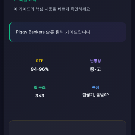
이 가이드의 핵심 내용을 빠르게 확인하세요.
Piggy Bankers 슬롯 완벽 가이드입니다.
RTP
변동성
94-96%
중-고
릴 구조
특징
탑쌓기, 돌발SP
3x3