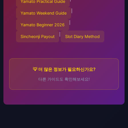
Yamato Practical Guide
|
Yamato Weekend Guide
|
Yamato Beginner 2026
|
Sincheonji Payout
Slot Diary Method
💡 더 많은 정보가 필요하신가요?
다른 가이드도 확인해보세요!