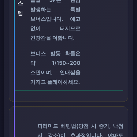
스
발생하는 특별
템
보너스입니다. ​예고
없이 터지므로
긴장감을 더합니다.
보너스 발동 확률은
약 1/150~200
스핀이며, 인내심을
가지고 플레이하세요.
​​피라미드 베팅법(당첨 시 증가, 낙첨
시 감소)이 효과적입니다. 야마토