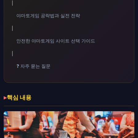
|
야마토게임 공략법과 실전 전략
|
안전한 야마토게임 사이트 선택 가이드
|
❓ 자주 묻는 질문
핵심 내용