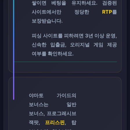
쌓이면 베팅을 유지하세요. 검증된
사이트에서만 정당한
RTP
를
보장받습니다.
피싱 사이트를 피하려면 3년 이상 운영,
신속한 입출금, 오리지널 게임 제공
여부를 확인하세요.
야마토 가이드의
보너스는 일반
보너스, 프로그레시브
잭팟,
프리스핀
, 탑