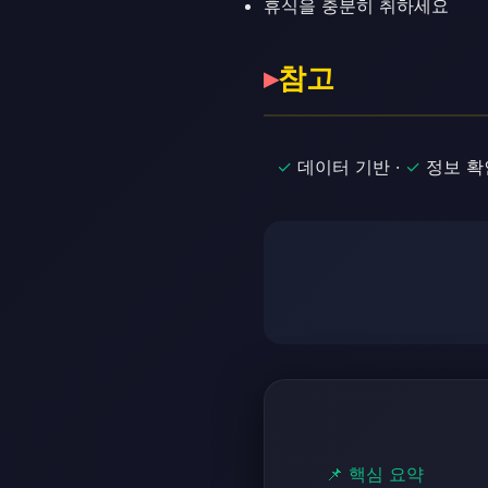
휴식을 충분히 취하세요
참고
✓
데이터 기반 ·
✓
정보 확
📌 핵심 요약