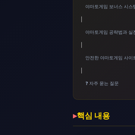
야마토게임 보너스 시스템
|
야마토게임 공략법과 실
|
안전한 야마토게임 사이
|
❓ 자주 묻는 질문
핵심 내용