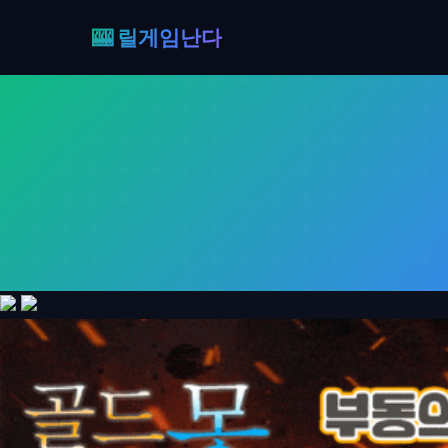
🎰 릴게임난다