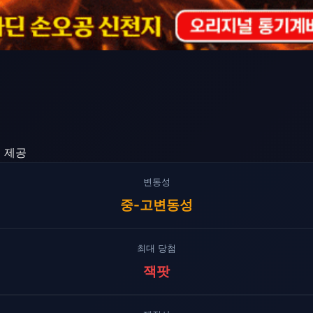
 제공
변동성
중-고변동성
최대 당첨
잭팟