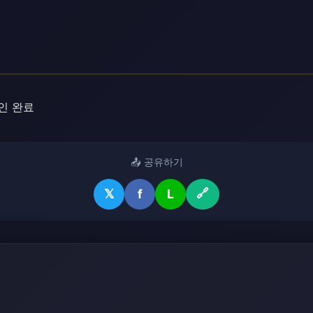
인 완료
📤 공유하기
𝕏
f
L
🔗