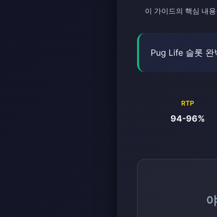
이 가이드의 핵심 내용
Pug Life 슬롯
RTP
94-96%
​