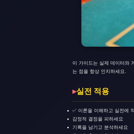
이 가이드는 실제 데이터와 
는 점을 항상 인지하세요.
실전 적용
✅ 이론을 이해하고 실전에 
감정적 결정을 피하세요
기록을 남기고 분석하세요