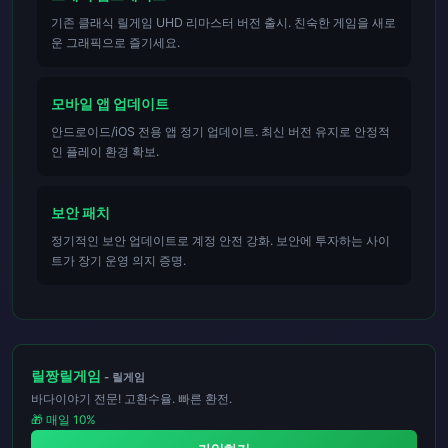
기존 클래식 릴게임 UHD 리마스터 버전 출시. 친숙한 게임을 새로
운 그래픽으로 즐기세요.
모바일 앱 업데이트
안드로이드/iOS 전용 앱 정기 업데이트. 최신 버전 유지로 안정적
인 플레이 환경 확보.
보안 패치
정기적인 보안 업데이트로 계정 안전 강화. 보안에 투자하는 사이
트가 장기 운영 의지 증명.
릴짱릴게임
- 릴게임
바다이야기 전문! 고환수율. 빠른 환전.
🎁 매일 10%