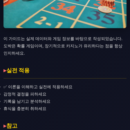
이 가이드는 실제 데이터와 게임 정보를 바탕으로 작성되었습니다.
도박은 확률 게임이며, 장기적으로 카지노가 유리하다는 점을 항상
인지하세요.
실전 적용
✅ 이론을 이해하고 실전에 적용하세요
감정적 결정을 피하세요
기록을 남기고 분석하세요
휴식을 충분히 취하세요
참고