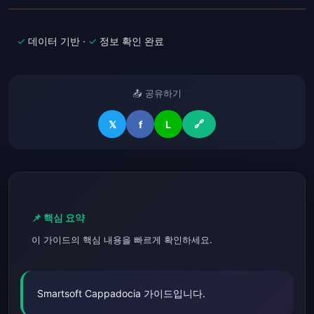
✓
데이터 기반 ·
✓
정보 확인 완료
📤 공유하기
𝕏
f
L
🔗
📌 핵심 요약
이 가이드의 핵심 내용을 빠르게 확인하세요.
Smartsoft Cappadocia 가이드입니다.