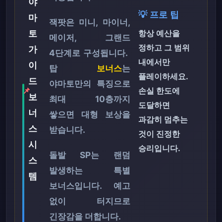
야
💡 프로 팁
마
잭팟은 미니, 마이너,
토
항상 예산을
메이저, 그랜드
정하고 그 범위
가
4단계로 구성됩니다. ​
내에서만
이
탑
보너스
는
플레이하세요. ​
드
야마토만의 특징으로
손실 한도에
보
최대 10층까지
도달하면
너
쌓으면 대형 보상을
과감히 멈추는
스
받습니다.
것이 진정한
시
승리입니다.
돌발 SP는 랜덤
스
발생하는 특별
템
보너스입니다. ​​예고
없이 터지므로
긴장감을 더합니다.