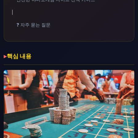
|
❓ 자주 묻는 질문
핵심 내용