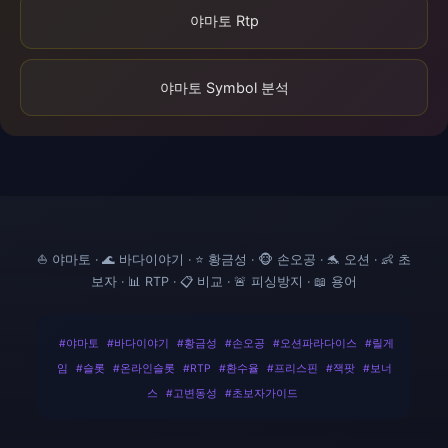
야마토 Rtp
야마토 Symbol 분석
⛵ 야마토 · 🌊 바다이야기 · ⭐ 황금성 · 🐵 손오공 · 🐬 오션 · 👶 초
보자 · 📊 RTP · 📋 비교 · 🚨 피싱방지 · 📖 용어
#야마토
#바다이야기
#황금성
#손오공
#오션파라다이스
#릴게
임
#슬롯
#온라인슬롯
#RTP
#환수율
#프리스핀
#잭팟
#보너
스
#고변동성
#초보자가이드