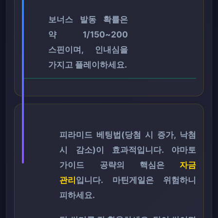
보너스 발동 확률은
약 1/150~200
스핀이며, 인내심을
가지고 플레이하세요.
​피라미드 베팅법(당첨 시 증가, 낙첨
시 감소)이 효과적입니다. 야마토
가이드 공략의 핵심은
자금
관리
입니다. ​마틴게일은 위험하니
피하세요.