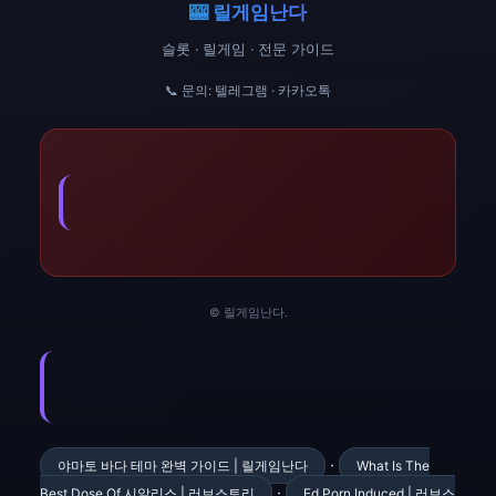
🎰 릴게임난다
슬롯 · 릴게임 · 전문 가이드
📞 문의: 텔레그램 · 카카오톡
© 릴게임난다.
·
야마토 바다 테마 완벽 가이드 | 릴게임난다
What Is The
·
Best Dose Of 시알리스 | 러브스토리
Ed Porn Induced | 러브스