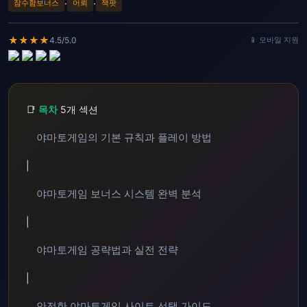
·
·
잠수함보너스
어뢰
잭팟
★★★★
4.5/5.0
📱 모바일 지원
📑
목차
5개 섹션
야마토게임의 기본 규칙과 플레이 방법
|
야마토게임 보너스 시스템 완벽 분석
|
야마토게임 공략법과 실전 전략
|
안전한 야마토게임 사이트 선택 가이드