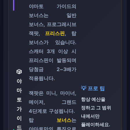
야마토 가이드의
보너스는 일반
보너스, 프로그레시브
잭팟,
프리스핀
, 탑
보너스가 있습니다.
스캐터 3개 이상 시
프리스핀이 발동되며
당첨금 2~3배가
🎲
적용됩니다.
야
💡 프로 팁
마
잭팟은 미니, 마이너,
토
항상 예산을
메이저, 그랜드
정하고 그 범위
가
4단계로 구성됩니다. ​​
내에서만
이
탑
보너스
는
플레이하세요.
드
야마토만의 특징으로