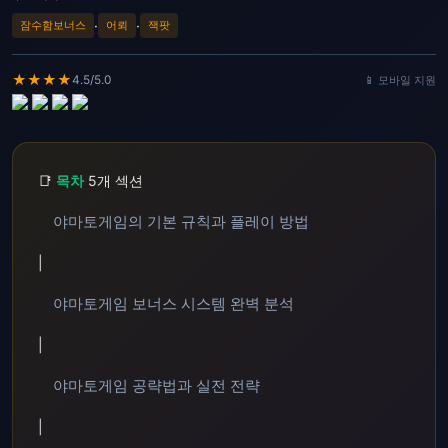
·
·
잠수함보너스
어뢰
잭팟
★★★★
4.5/5.0
📱 모바일 지원
📑
목차
5개 섹션
야마토게임의 기본 규칙과 플레이 방법
|
야마토게임 보너스 시스템 완벽 분석
|
야마토게임 공략법과 실전 전략
|