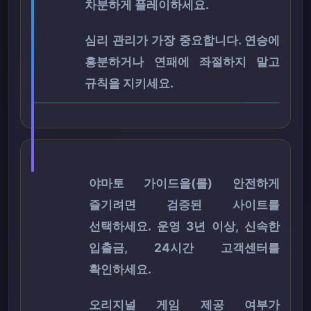
차분하게 플레이하세요.
심리 관리가 가장 중요합니다. ​연승에
흥분하거나 연패에 좌절하지 말고
규칙을 지키세요.
야마토 가이드을(를) 안전하게
즐기려면 검증된 사이트를
선택하세요. 운영 3년 이상, 신속한
입출금, 24시간 고객센터를
확인하세요.
오리지널 게임 제공 여부가