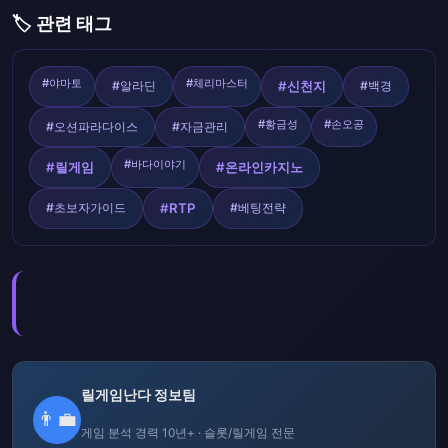
🏷️ 관련 태그
#야마토
#체리마스터
#알라딘
#신천지
#백경
#황금성
#손오공
#오션파라다이스
#자금관리
#바다이야기
#릴게임
#온라인카지노
#초보자가이드
#RTP
#베팅전략
릴게임난다 정보팀
👨‍💼
게임 분석 경력 10년+ · 슬롯/릴게임 전문