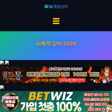
🎰 릴게임난다
☰
사회적 압박 2026