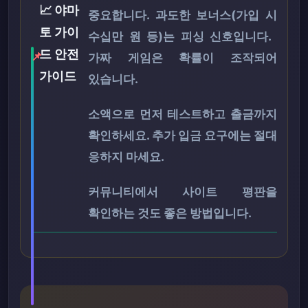
📈 야마
중요합니다. 과도한 보너스(가입 시
토 가이
수십만 원 등)는 피싱 신호입니다. ​
드 안전
가짜 게임은 확률이 조작되어
가이드
있습니다.
소액으로 먼저 테스트하고 출금까지
확인하세요. ​추가 입금 요구에는 절대
응하지 마세요.
커뮤니티에서 사이트 평판을
확인하는 것도 좋은 방법입니다.