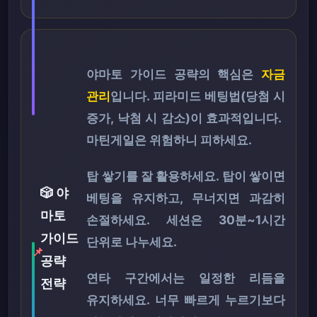
야마토 가이드 공략의 핵심은
자금
관리
입니다. 피라미드 베팅법(당첨 시
증가, 낙첨 시 감소)이 효과적입니다. ​
마틴게일은 위험하니 피하세요.
탑 쌓기를 잘 활용하세요. 탑이 쌓이면
🎲 야
베팅을 유지하고, 무너지면 과감히
마토
손절하세요. ​​세션은 30분~1시간
가이드
단위로 나누세요.
공략
연타 구간에서는 일정한 리듬을
전략
유지하세요. ​​너무 빠르게 누르기보다