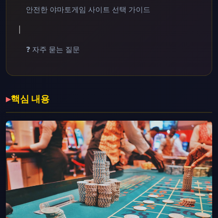
안전한 야마토게임 사이트 선택 가이드
|
❓ 자주 묻는 질문
핵심 내용