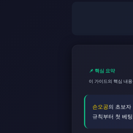
📌 핵심 요약
이 가이드의 핵심 내용
손오공
의 초보자 
규칙부터 첫 베팅