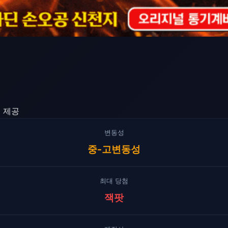
 제공
변동성
중-고변동성
최대 당첨
잭팟