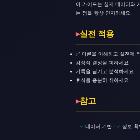
이 가이드는 실제 데이터와 
는 점을 항상 인지하세요.
실전 적용
✅ 이론을 이해하고 실전에 
감정적 결정을 피하세요
기록을 남기고 분석하세요
휴식을 충분히 취하세요
참고
✓
데이터 기반 ·
✓
정보 확