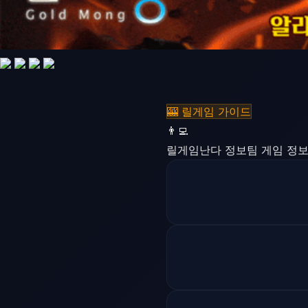
🎰 릴게임 가이드
👨‍💻
릴게임난다 정보팀
게임 정보