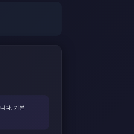
다. ​​기본