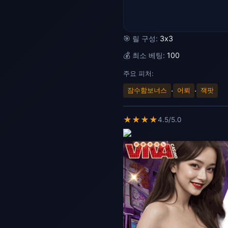
🎯 릴 구성:
3x3
💰 최소 베팅:
100
주요 피처:
·
·
잠수함보너스
어뢰
잭팟
★★★★
4.5/5.0