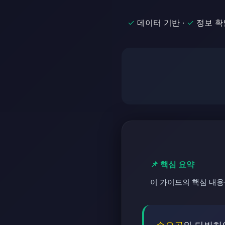
✓
데이터 기반 ·
✓
정보 확
📌 핵심 요약
이 가이드의 핵심 내용