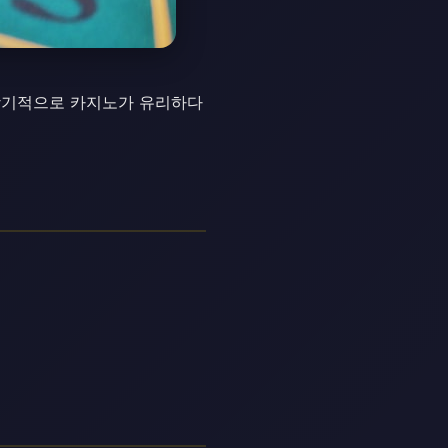
 장기적으로 카지노가 유리하다