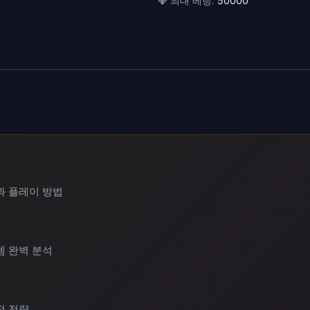
💎 최대 베팅:
50000
과 플레이 방법
 완벽 분석
전 전략