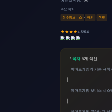
💰 최소 베팅:
100
주요 피처:
·
·
잠수함보너스
어뢰
잭팟
★★★★
4.5/5.0
📑
목차
5개 섹션
야마토게임의 기본 규칙
|
야마토게임 보너스 시스템
|
야마토게임 공략법과 실