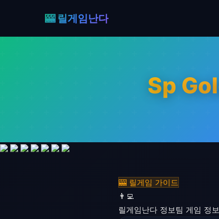
🎰 릴게임난다
Sp Go
🎰 릴게임 가이드
👨‍💻
릴게임난다 정보팀
게임 정보