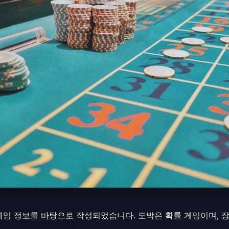
게임 정보를 바탕으로 작성되었습니다. ​도박은 확률 게임이며,