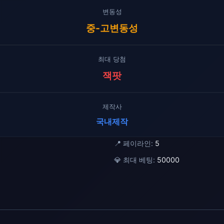
변동성
중-고변동성
최대 당첨
잭팟
제작사
국내제작
📍 페이라인:
5
💎 최대 베팅:
50000