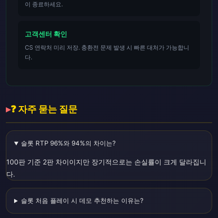
이 종료하세요.
고객센터 확인
CS 연락처 미리 저장. 충환전 문제 발생 시 빠른 대처가 가능합니
다.
❓ 자주 묻는 질문
슬롯 RTP 96%와 94%의 차이는?
100판 기준 2판 차이이지만 장기적으로는 손실률이 크게 달라집니
다.
슬롯 처음 플레이 시 데모 추천하는 이유는?