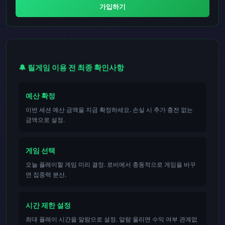
가입하기
🔔 릴게임 이용 전 최종 확인사항
예산 확정
이번 세션 예산 금액을 지금 확정하세요. 손실 시 추가 충전 없는
금액으로 설정.
게임 선택
오늘 플레이할 게임 미리 결정. 로비에서 충동적으로 게임을 바꾸
면 집중력 분산.
시간 제한 설정
최대 플레이 시간을 알람으로 설정. 알람 울리면 수익 여부 관계없