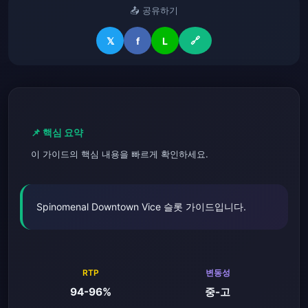
📤 공유하기
𝕏
f
L
🔗
📌 핵심 요약
이 가이드의 핵심 내용을 빠르게 확인하세요.
Spinomenal Downtown Vice 슬롯 가이드입니다.
RTP
변동성
94-96%
중-고