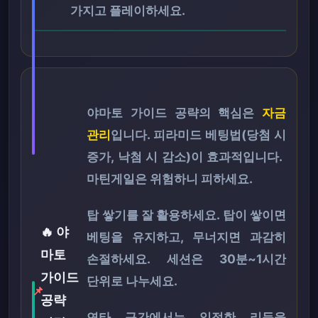
가지고 플레이하세요.
야마토 가이드 공략의 핵심은
자금
관리
입니다. ​​피라미드 베팅법(당첨 시
증가, 낙첨 시 감소)이 효과적입니다. ​​
마틴게일은 위험하니 피하세요.
탑 쌓기를 잘 활용하세요. 탑이 쌓이면
🔥 야
베팅을 유지하고, 무너지면 과감히
마토
손절하세요. 세션은 30분~1시간
가이드
단위로 나누세요.
공략
연타 구간에서는 일정한 리듬을