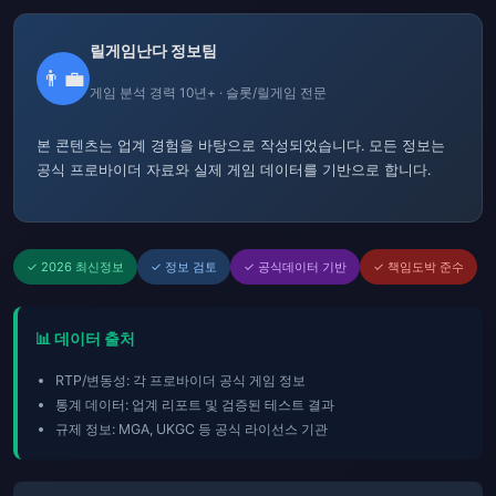
릴게임난다 정보팀
👨‍💼
게임 분석 경력 10년+ · 슬롯/릴게임 전문
본 콘텐츠는 업계 경험을 바탕으로 작성되었습니다. ​모든 정보는
공식 프로바이더 자료와 실제 게임 데이터를 기반으로 합니다.
✓ 2026 최신정보
✓ 정보 검토
✓ 공식데이터 기반
✓ 책임도박 준수
📊 데이터 출처
RTP/변동성: 각 프로바이더 공식 게임 정보
통계 데이터: 업계 리포트 및 검증된 테스트 결과
규제 정보: MGA, UKGC 등 공식 라이선스 기관