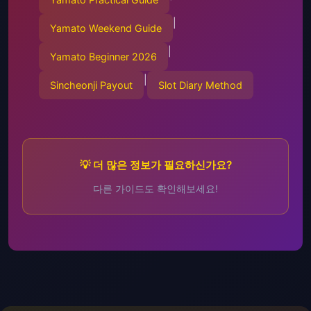
|
Yamato Weekend Guide
|
Yamato Beginner 2026
|
Sincheonji Payout
Slot Diary Method
💡 더 많은 정보가 필요하신가요?
다른 가이드도 확인해보세요!