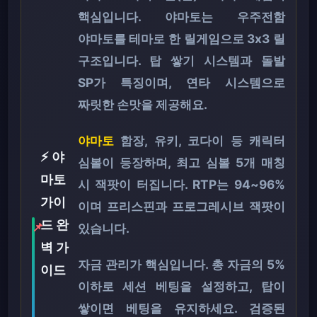
핵심입니다. 야마토는 우주전함
야마토
를 테마로 한 릴게임으로 3x3 릴
구조입니다. 탑 쌓기 시스템과 돌발
SP가 특징이며, 연타 시스템으로
짜릿한 손맛을 제공해요.
야마토
함장, 유키, 코다이 등 캐릭터
⚡ 야
심볼이 등장하며, 최고 심볼 5개 매칭
마토
시 잭팟이 터집니다. ​RTP는 94~96%
가이
이며 프리스핀과 프로그레시브 잭팟이
드 완
있습니다.
벽 가
자금 관리가 핵심입니다. 총 자금의 5%
이드
이하로 세션 베팅을 설정하고, 탑이
쌓이면 베팅을 유지하세요. 검증된