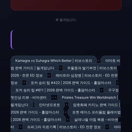
© 릴게임난다.
·
Kamagra vs Suhagra Which Better | 러브스토리
야마토 비
·
법 완벽 가이드 | 릴게임난다
우울증과 발기부전 | 러브스토리
·
2026 - 전문 ED 정보
레비트라 심장병 | 러브스토리 - ED 전문
·
·
정보
포커 승리 팁 #422 | 2026 완벽 가이드 - 홀덤마스터
·
포커 승리 팁 #611 | 2026 완벽 가이드 - 홀덤마스터
구구정
· ·
첫인상 리뷰 - 비아센터
Pirates Treasure Wm Worldmatch |
·
릴게임난다
인터넷프로토
암호화폐 카지노 완벽 가이드 |
·
2026 완벽 가이드 - 홀덤마스터
포켓 에이스 프리플랍 플레이법
·
| 2026 완벽 가이드 - 홀덤마스터
실데나필 아침 복용 - 비아센
·
·
터
슈퍼그라 의료기록 | 러브스토리 - ED 전문 정보
야마