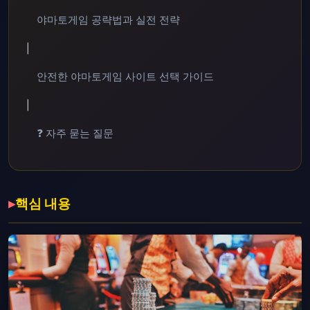
야마토게임 공략법과 실전 전략
|
안전한 야마토게임 사이트 선택 가이드
|
❓ 자주 묻는 질문
핵심 내용