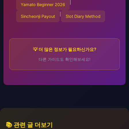
|
Yamato Beginner 2026
|
Sincheonji Payout
Slot Diary Method
💡 더 많은 정보가 필요하신가요?
다른 가이드도 확인해보세요!
📚 관련 글 더보기