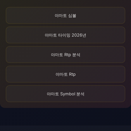
야마토 심볼
야마토 타이밍 2026년
야마토 Rtp 분석
야마토 Rtp
야마토 Symbol 분석