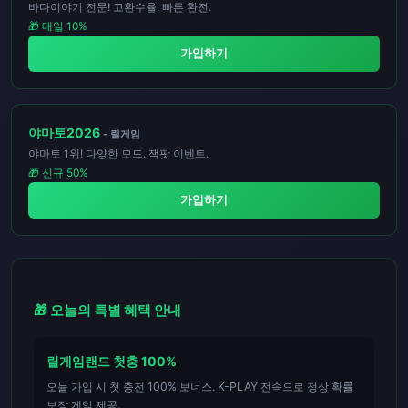
바다이야기 전문! 고환수율. 빠른 환전.
🎁 매일 10%
가입하기
야마토2026
- 릴게임
야마토 1위! 다양한 모드. 잭팟 이벤트.
🎁 신규 50%
가입하기
🎁 오늘의 특별 혜택 안내
릴게임랜드 첫충 100%
오늘 가입 시 첫 충전 100% 보너스. K-PLAY 전속으로 정상 확률
보장 게임 제공.