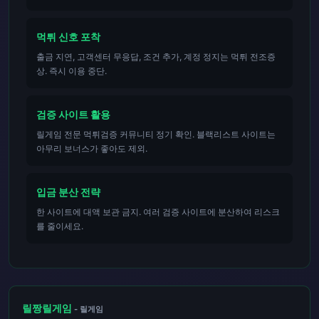
먹튀 신호 포착
출금 지연, 고객센터 무응답, 조건 추가, 계정 정지는 먹튀 전조증
상. 즉시 이용 중단.
검증 사이트 활용
릴게임 전문 먹튀검증 커뮤니티 정기 확인. 블랙리스트 사이트는
아무리 보너스가 좋아도 제외.
입금 분산 전략
한 사이트에 대액 보관 금지. 여러 검증 사이트에 분산하여 리스크
를 줄이세요.
릴짱릴게임
- 릴게임