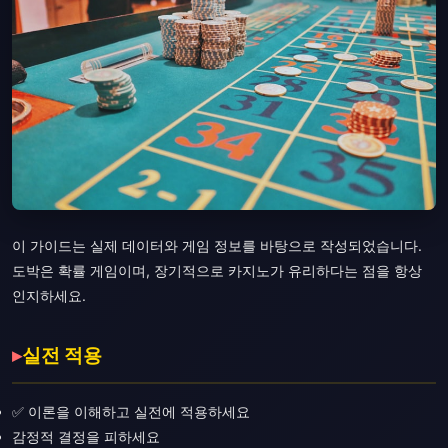
이 가이드는 실제 데이터와 게임 정보를 바탕으로 작성되었습니다. ​​
도박은 확률 게임이며, 장기적으로 카지노가 유리하다는 점을 항상
인지하세요.
실전 적용
✅ 이론을 이해하고 실전에 적용하세요
감정적 결정을 피하세요