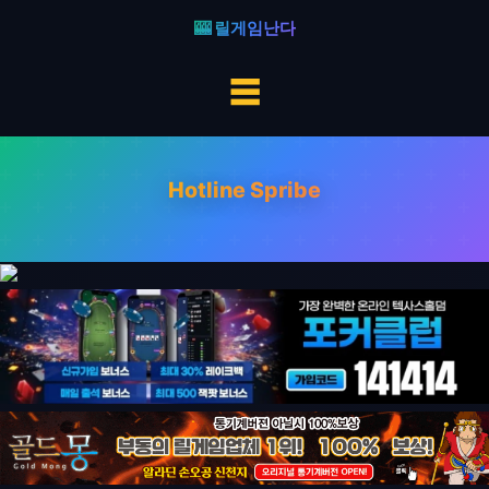
🎰 릴게임난다
☰
Hotline Spribe