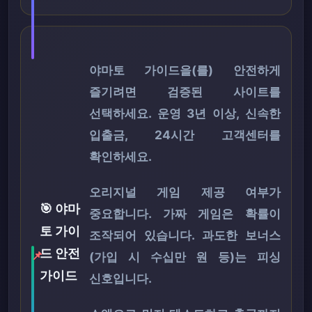
야마토 가이드을(를) 안전하게
즐기려면 검증된 사이트를
선택하세요. 운영 3년 이상, 신속한
입출금, 24시간 고객센터를
확인하세요.
오리지널 게임 제공 여부가
🎯 야마
중요합니다. 가짜 게임은 확률이
토 가이
조작되어 있습니다. ​​과도한 보너스
드 안전
(가입 시 수십만 원 등)는 피싱
가이드
신호입니다.