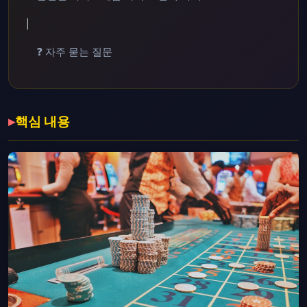
|
❓ 자주 묻는 질문
핵심 내용