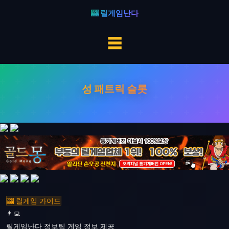
🎰 릴게임난다
☰
성 패트릭 슬롯
🎰 릴게임 가이드
👨‍💻
릴게임난다 정보팀
게임 정보 제공