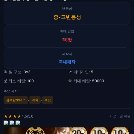
변동성
중-고변동성
최대 당첨
잭팟
제작사
국내제작
🎯 릴 구성:
3x3
📍 페이라인:
5
💰 최소 베팅:
100
💎 최대 베팅:
50000
주요 피처:
·
·
잠수함보너스
어뢰
잭팟
★★★★
4.5/5.0
📱 모바일 지원