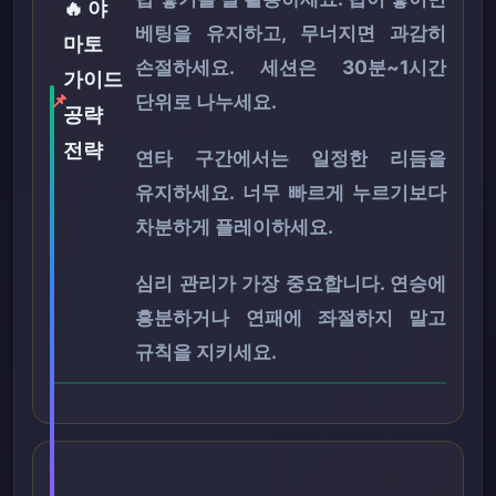
🔥 야
베팅을 유지하고, 무너지면 과감히
마토
손절하세요. 세션은 30분~1시간
가이드
단위로 나누세요.
공략
전략
연타 구간에서는 일정한 리듬을
유지하세요. ​​너무 빠르게 누르기보다
차분하게 플레이하세요.
심리 관리가 가장 중요합니다. ​​연승에
흥분하거나 연패에 좌절하지 말고
규칙을 지키세요.