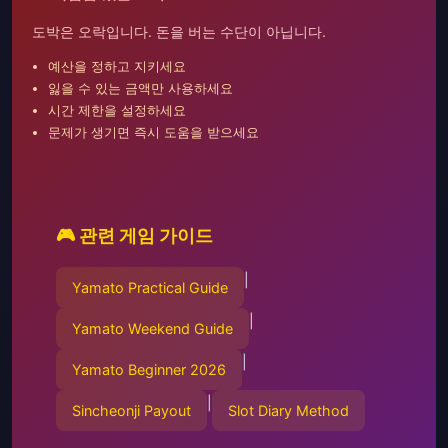
도박은 오락입니다. ​돈을 버는 수단이 아닙니다.
예산을 정하고 지키세요
잃을 수 있는 금액만 사용하세요
시간 제한을 설정하세요
문제가 생기면 즉시 도움을 받으세요
🎮 관련 게임 가이드
|
Yamato Practical Guide
|
Yamato Weekend Guide
|
Yamato Beginner 2026
|
Sincheonji Payout
Slot Diary Method