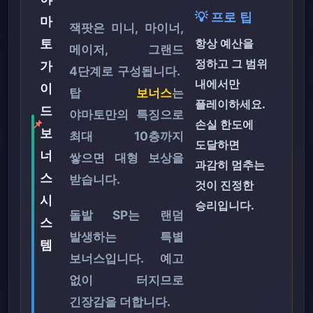
💡 프로 팁
마
잭팟은 미니, 마이너,
토
항상 예산을
메이저, 그랜드
정하고 그 범위
가
4단계로 구성됩니다. ​​
내에서만
이
탑
보너스
는
플레이하세요.
드
야마토만의 특징으로
손실 한도에
보
최대 10층까지
도달하면
너
쌓으면 대형 보상을
과감히 멈추는
스
받습니다.
것이 진정한
시
승리입니다.
돌발 SP는 랜덤
스
발생하는 특별
템
보너스입니다. ​​예고
없이 터지므로
긴장감을 더합니다.