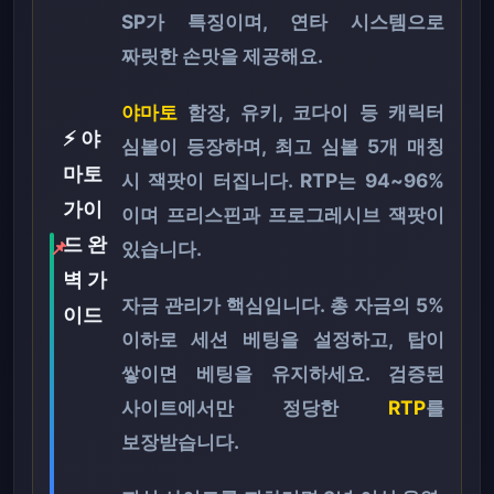
SP가 특징이며, 연타 시스템으로
짜릿한 손맛을 제공해요.
야마토
함장, 유키, 코다이 등 캐릭터
⚡ 야
심볼이 등장하며, 최고 심볼 5개 매칭
마토
시 잭팟이 터집니다. ​RTP는 94~96%
가이
이며 프리스핀과 프로그레시브 잭팟이
드 완
있습니다.
벽 가
자금 관리가 핵심입니다. 총 자금의 5%
이드
이하로 세션 베팅을 설정하고, 탑이
쌓이면 베팅을 유지하세요. 검증된
사이트에서만 정당한
RTP
를
보장받습니다.