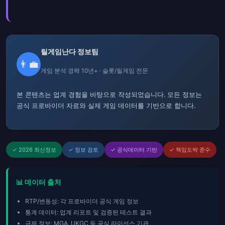
릴게임난다 정보팀
👨‍💼
게임 분석 경력 10년+ · 슬롯/릴게임 전문
본 콘텐츠는 업계 경험을 바탕으로 작성되었습니다. ​​모든 정보는
공식 프로바이더 자료와 실제 게임 데이터를 기반으로 합니다.
✓ 2026 최신정보
✓ 정보 검토
✓ 공식데이터 기반
✓ 책임도박 준수
📊 데이터 출처
RTP/변동성: 각 프로바이더 공식 게임 정보
통계 데이터: 업계 리포트 및 검증된 테스트 결과
규제 정보: MGA, UKGC 등 공식 라이선스 기관