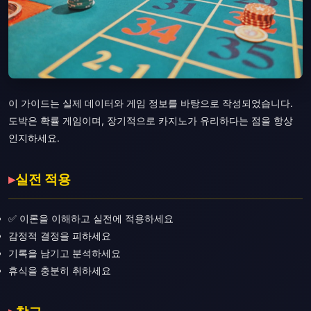
이 가이드는 실제 데이터와 게임 정보를 바탕으로 작성되었습니다. ​
도박은 확률 게임이며, 장기적으로 카지노가 유리하다는 점을 항상
인지하세요.
실전 적용
✅ 이론을 이해하고 실전에 적용하세요
감정적 결정을 피하세요
기록을 남기고 분석하세요
휴식을 충분히 취하세요