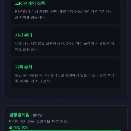
고RTP 게임 집중
RTP 93% 이상 게임만 선택. 게임마다 1-5% 차이가 장기전에서
큰 차이를 만듭니다.
시간 관리
세션 시간 제한으로 집중력 유지. 2시간 이상 플레이 시 판단력 저
하로 손실 증가.
기록 분석
월간 수익/손실 데이터 분석으로 본인에게 맞는 게임과 전략 최적
화. 데이터가 최고 전략.
릴짱릴게임
- 릴게임
바다이야기 전문! 고환수율. 빠른 환전.
🎁 매일 10%