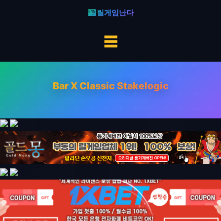
🎰 릴게임난다
☰
Bar X Classic Stakelogic