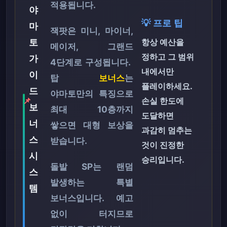
적용됩니다.
야
💡 프로 팁
마
잭팟은 미니, 마이너,
토
항상 예산을
메이저, 그랜드
정하고 그 범위
가
4단계로 구성됩니다. ​
내에서만
이
탑
보너스
는
플레이하세요. ​​
드
야마토만의 특징으로
손실 한도에
보
최대 10층까지
도달하면
너
쌓으면 대형 보상을
과감히 멈추는
스
받습니다.
것이 진정한
시
승리입니다.
돌발 SP는 랜덤
스
발생하는 특별
템
보너스입니다. ​예고
없이 터지므로