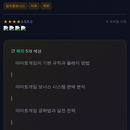
·
·
잠수함보너스
어뢰
잭팟
★★★★
4.5/5.0
📱 모바일 지원
📑
목차
5개 섹션
야마토게임의 기본 규칙과 플레이 방법
|
야마토게임 보너스 시스템 완벽 분석
|
야마토게임 공략법과 실전 전략
|