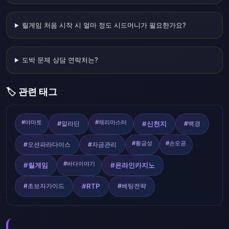
릴게임 처음 시작 시 얼마 정도 시드머니가 필요한가요?
도박 문제 상담 연락처는?
🏷️ 관련 태그
#야마토
#체리마스터
#알라딘
#신천지
#백경
#황금성
#손오공
#오션파라다이스
#자금관리
#바다이야기
#릴게임
#온라인카지노
#초보자가이드
#RTP
#베팅전략