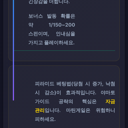
긴장감을 더합니다.
보너스 발동 확률은
약 1/150~200
스핀이며, 인내심을
가지고 플레이하세요.
​​피라미드 베팅법(당첨 시 증가, 낙첨
시 감소)이 효과적입니다. 야마토
가이드 공략의 핵심은
자금
관리
입니다. 마틴게일은 위험하니
피하세요.