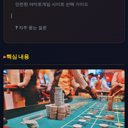
안전한 야마토게임 사이트 선택 가이드
|
❓ 자주 묻는 질문
핵심 내용