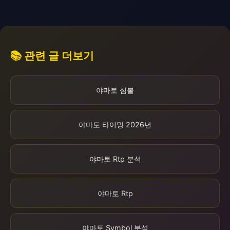
📚 관련 글 더보기
야마토 심볼
야마토 타이밍 2026년
야마토 Rtp 분석
야마토 Rtp
야마토 Symbol 분석