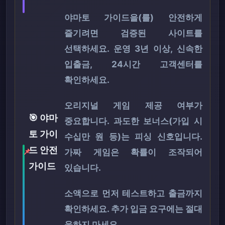
야마토 가이드을(를) 안전하게
즐기려면 검증된 사이트를
선택하세요. ​​운영 3년 이상, 신속한
입출금, 24시간 고객센터를
확인하세요.
오리지널 게임 제공 여부가
🎯 야마
중요합니다. 과도한 보너스(가입 시
토 가이
수십만 원 등)는 피싱 신호입니다.
드 안전
가짜 게임은 확률이 조작되어
가이드
있습니다.
소액으로 먼저 테스트하고 출금까지
확인하세요. ​추가 입금 요구에는 절대
응하지 마세요.