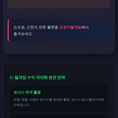
손오공, 신천지 전문 플랫폼
오징어릴게임
에서
즐겨보세요.
📈 릴게임 수익 극대화 완전 전략
보너스 적극 활용
첫충, 재충, 이벤트 보너스를 최대한 활용. 보너스 없이 플레이하면
손해입니다.