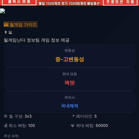
🎰 릴게임 가이드
👨‍💻
릴게임난다 정보팀
게임 정보 제공
변동성
중-고변동성
최대 당첨
잭팟
제작사
국내제작
🎯 릴 구성:
3x3
📍 페이라인:
5
💰 최소 베팅:
100
💎 최대 베팅:
50000
주요 피처: