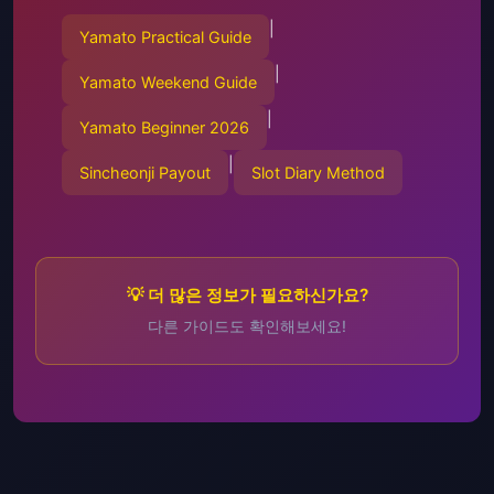
|
Yamato Practical Guide
|
Yamato Weekend Guide
|
Yamato Beginner 2026
|
Sincheonji Payout
Slot Diary Method
💡 더 많은 정보가 필요하신가요?
다른 가이드도 확인해보세요!