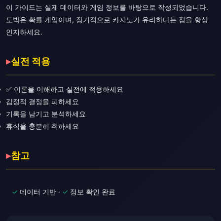
이 가이드는 실제 데이터와 게임 정보를 바탕으로 작성되었습니다. ​
도박은 확률 게임이며, 장기적으로 카지노가 유리하다는 점을 항상
인지하세요.
실전 적용
✅ 이론을 이해하고 실전에 적용하세요
감정적 결정을 피하세요
기록을 남기고 분석하세요
휴식을 충분히 취하세요
참고
✓
데이터 기반 ·
✓
정보 확인 완료