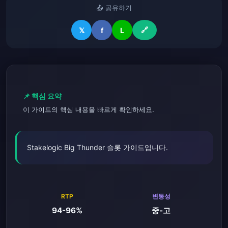
📤 공유하기
𝕏
f
L
🔗
📌 핵심 요약
이 가이드의 핵심 내용을 빠르게 확인하세요.
Stakelogic Big Thunder 슬롯 가이드입니다.
RTP
변동성
94-96%
중-고