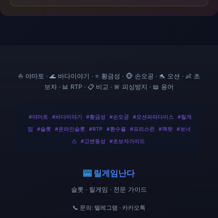
⛵ 야마토 · 🌊 바다이야기 · ⭐ 황금성 · 🐵 손오공 · 🐬 오션 · 👶 초
보자 · 📊 RTP · 📋 비교 · 🚨 피싱방지 · 📖 용어
#야마토
#바다이야기
#황금성
#손오공
#오션파라다이스
#릴게
임
#슬롯
#온라인슬롯
#RTP
#환수율
#프리스핀
#잭팟
#보너
스
#고변동성
#초보자가이드
🎰 릴게임난다
슬롯 · 릴게임 · 전문 가이드
📞 문의: 텔레그램 · 카카오톡