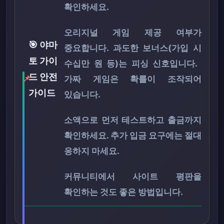
확인하세요.
오리지널 게임 제공 여부가
🎯 야마
중요합니다. ​과도한 보너스(가입 시
토 가이
수십만 원 등)는 피싱 신호입니다. ​
드 안전
가짜 게임은 확률이 조작되어
가이드
있습니다.
소액으로 먼저 테스트하고 출금까지
확인하세요. 추가 입금 요구에는 절대
응하지 마세요.
커뮤니티에서 사이트 평판을
확인하는 것도 좋은 방법입니다.