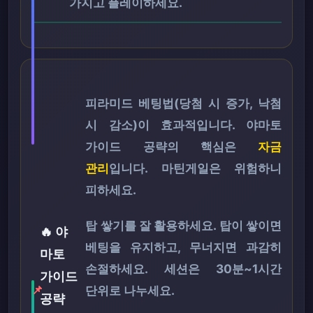
가지고 플레이하세요.
​피라미드 베팅법(당첨 시 증가, 낙첨
시 감소)이 효과적입니다. 야마토
가이드 공략의 핵심은
자금
관리
입니다. ​마틴게일은 위험하니
피하세요.
탑 쌓기를 잘 활용하세요. ​​탑이 쌓이면
🔥 야
베팅을 유지하고, 무너지면 과감히
마토
손절하세요. 세션은 30분~1시간
가이드
단위로 나누세요.
공략