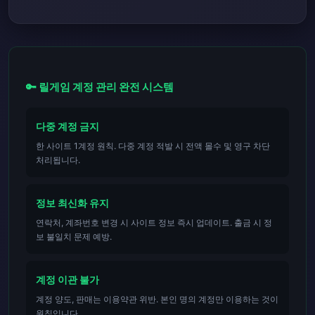
🔑 릴게임 계정 관리 완전 시스템
다중 계정 금지
한 사이트 1계정 원칙. 다중 계정 적발 시 전액 몰수 및 영구 차단
처리됩니다.
정보 최신화 유지
연락처, 계좌번호 변경 시 사이트 정보 즉시 업데이트. 출금 시 정
보 불일치 문제 예방.
계정 이관 불가
계정 양도, 판매는 이용약관 위반. 본인 명의 계정만 이용하는 것이
원칙입니다.