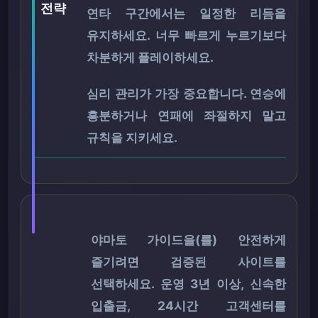
전략
연타 구간에서는 일정한 리듬을
유지하세요. ​너무 빠르게 누르기보다
차분하게 플레이하세요.
심리 관리가 가장 중요합니다. ​연승에
흥분하거나 연패에 좌절하지 말고
규칙을 지키세요.
야마토 가이드을(를) 안전하게
즐기려면 검증된 사이트를
선택하세요. ​운영 3년 이상, 신속한
입출금, 24시간 고객센터를