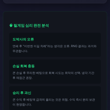
🧠 릴게임 심리 완전 분석
도박사의 오류
연패 후 "이번엔 이길 차례"라는 생각은 오류. RNG 결과는 과거와
무관합니다.
손실 회복 충동
큰 손실 후 무리한 베팅으로 회복 시도는 최악의 선택. 냉각 기간
후 재접근 권장.
승리 후 과신
큰 수익 후 베팅액 급격히 올리는 것은 위험. 수익 즉시 분리 보관
이 현명합니다.