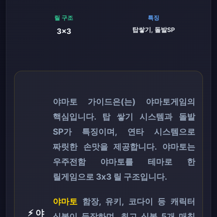
릴 구조
특징
탑쌓기, 돌발SP
3x3
야마토 가이드은(는) 야마토게임의
핵심입니다. ​​탑 쌓기 시스템과 돌발
SP가 특징이며, 연타 시스템으로
짜릿한 손맛을 제공합니다. ​​야마토는
우주전함
야마토
를 테마로 한
릴게임으로 3x3 릴 구조입니다.
야마토
함장, 유키, 코다이 등 캐릭터
⚡ 야
심볼이 등장하며, 최고 심볼 5개 매칭