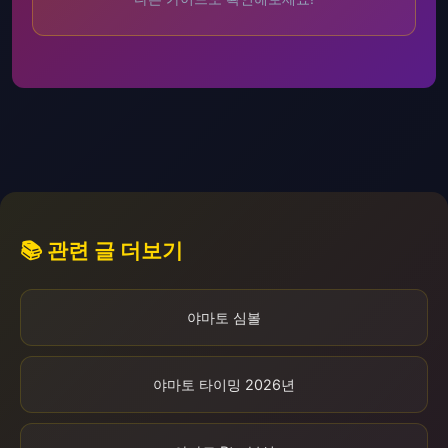
📚 관련 글 더보기
야마토 심볼
야마토 타이밍 2026년