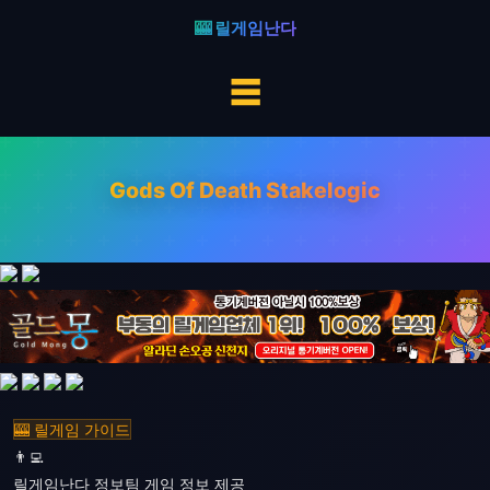
🎰 릴게임난다
☰
Gods Of Death Stakelogic
🎰 릴게임 가이드
👨‍💻
릴게임난다 정보팀
게임 정보 제공