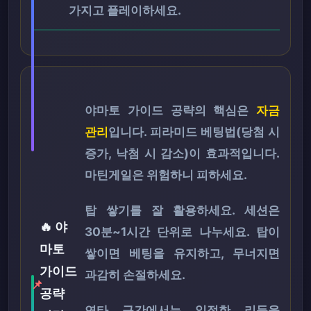
가지고 플레이하세요.
야마토 가이드 공략의 핵심은
자금
관리
입니다. 피라미드 베팅법(당첨 시
증가, 낙첨 시 감소)이 효과적입니다.
마틴게일은 위험하니 피하세요.
탑 쌓기를 잘 활용하세요. ​​세션은
🔥 야
30분~1시간 단위로 나누세요. ​탑이
마토
쌓이면 베팅을 유지하고, 무너지면
가이드
과감히 손절하세요.
공략
연타 구간에서는 일정한 리듬을