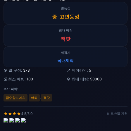
변동성
중-고변동성
최대 당첨
잭팟
제작사
국내제작
🎯 릴 구성:
3x3
📍 페이라인:
5
💰 최소 베팅:
100
💎 최대 베팅:
50000
주요 피처:
·
·
잠수함보너스
어뢰
잭팟
★★★★
4.5/5.0
📱 모바일 지원