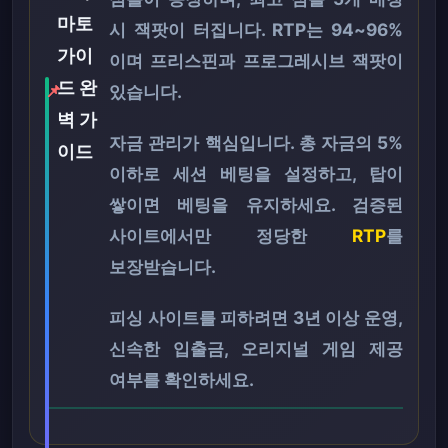
마토
시 잭팟이 터집니다. RTP는 94~96%
가이
이며 프리스핀과 프로그레시브 잭팟이
드 완
있습니다.
벽 가
자금 관리가 핵심입니다. ​총 자금의 5%
이드
이하로 세션 베팅을 설정하고, 탑이
쌓이면 베팅을 유지하세요. ​검증된
사이트에서만 정당한
RTP
를
보장받습니다.
피싱 사이트를 피하려면 3년 이상 운영,
신속한 입출금, 오리지널 게임 제공
여부를 확인하세요.