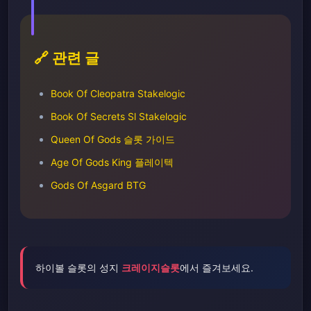
🔗 관련 글
Book Of Cleopatra Stakelogic
Book Of Secrets Sl Stakelogic
Queen Of Gods 슬롯 가이드
Age Of Gods King 플레이텍
Gods Of Asgard BTG
하이볼 슬롯의 성지
크레이지슬롯
에서 즐겨보세요.