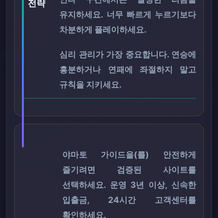
전략
유지하세요. ​​너무 빠르게 누르기보다
차분하게 플레이하세요.
심리 관리가 가장 중요합니다. 연승에
흥분하거나 연패에 좌절하지 말고
규칙을 지키세요.
야마토 가이드을(를) 안전하게
즐기려면 검증된 사이트를
선택하세요. ​​운영 3년 이상, 신속한
입출금, 24시간 고객센터를
확인하세요.