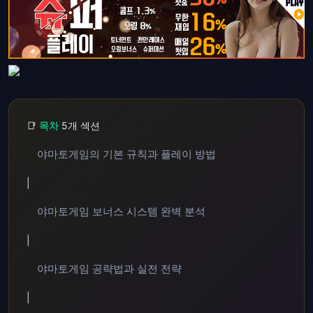
📑
목차
5개 섹션
야마토게임의 기본 규칙과 플레이 방법
|
야마토게임 보너스 시스템 완벽 분석
|
야마토게임 공략법과 실전 전략
|