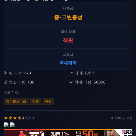
변동성
중-고변동성
최대 당첨
잭팟
제작사
국내제작
🎯 릴 구성:
3x3
📍 페이라인:
5
💰 최소 베팅:
100
💎 최대 베팅:
50000
주요 피처:
·
·
잠수함보너스
어뢰
잭팟
★★★★
4.5/5.0
📱 모바일 지원