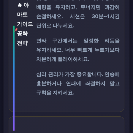
🔥 야
베팅을 유지하고, 무너지면 과감히
마토
손절하세요. 세션은 30분~1시간
가이드
단위로 나누세요.
공략
연타 구간에서는 일정한 리듬을
전략
유지하세요. ​​너무 빠르게 누르기보다
차분하게 플레이하세요.
심리 관리가 가장 중요합니다. ​연승에
흥분하거나 연패에 좌절하지 말고
규칙을 지키세요.