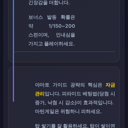
긴장감을 더합니다.
보너스 발동 확률은
약 1/150~200
스핀이며, 인내심을
가지고 플레이하세요.
야마토 가이드 공략의 핵심은
자금
관리
입니다. ​​피라미드 베팅법(당첨 시
증가, 낙첨 시 감소)이 효과적입니다. ​
마틴게일은 위험하니 피하세요.
탑 쌓기를 잘 활용하세요. ​탑이 쌓이면