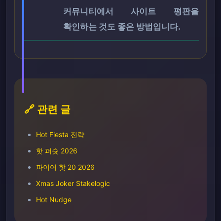
커뮤니티에서 사이트 평판을
확인하는 것도 좋은 방법입니다.
🔗 관련 글
Hot Fiesta 전략
핫 퍼슛 2026
파이어 핫 20 2026
Xmas Joker Stakelogic
Hot Nudge