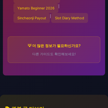
|
Yamato Beginner 2026
|
Sincheonji Payout
Slot Diary Method
💡 더 많은 정보가 필요하신가요?
다른 가이드도 확인해보세요!