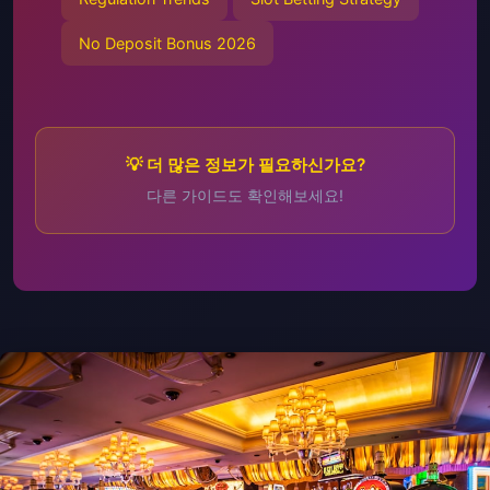
No Deposit Bonus 2026
💡 더 많은 정보가 필요하신가요?
다른 가이드도 확인해보세요!