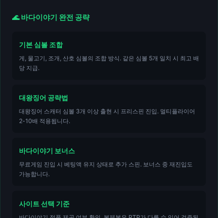
🌊 바다이야기 완전 공략
기본 심볼 조합
게, 물고기, 조개, 산호 심볼의 조합 방식. 같은 심볼 5개 일치 시 최고 배
당 지급.
대왕징어 공략법
대왕징어 스캐터 심볼 3개 이상 출현 시 프리스핀 진입. 멀티플라이어
2-10배 적용됩니다.
바다이야기 보너스
무료게임 진입 시 베팅액 유지 상태로 추가 스핀. 보너스 중 재진입도
가능합니다.
사이트 선택 기준
바다이야기 정품 제공 여부 확인. 복제본은 RTP가 다를 수 있어 검증된