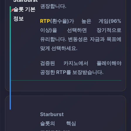
권장합니다.
슬롯 기본
정보
RTP
(환수율)가 높은 게임(96%
이상)을 선택하면 장기적으로
유리합니다. ​변동성은 자금과 목표에
맞게 선택하세요.
검증된 카지노에서 플레이해야
공정한 RTP를 보장받습니다.
Starburst
슬롯의 핵심