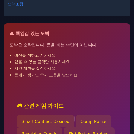
면책조항
⚠️ 책임감 있는 도박
도박은 오락입니다. ​​돈을 버는 수단이 아닙니다.
예산을 정하고 지키세요
잃을 수 있는 금액만 사용하세요
시간 제한을 설정하세요
문제가 생기면 즉시 도움을 받으세요
🎮 관련 게임 가이드
|
|
Smart Contract Casinos
Comp Points
|
|
Regulation Trends
Slot Betting Strategy