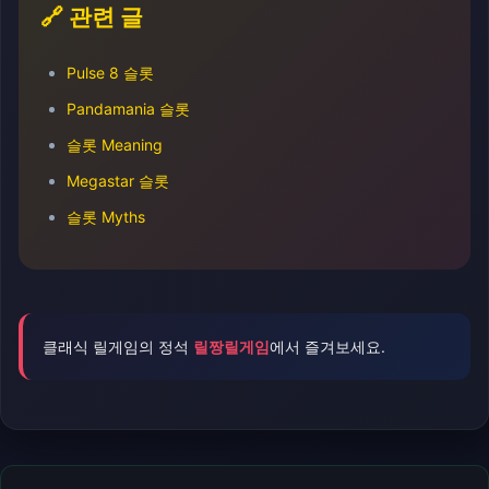
🔗 관련 글
Pulse 8 슬롯
Pandamania 슬롯
슬롯 Meaning
Megastar 슬롯
슬롯 Myths
클래식 릴게임의 정석
릴짱릴게임
에서 즐겨보세요.