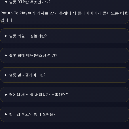
슬롯 RTP란 무엇인가요?
Return To Player의 약자로 장기 플레이 시 플레이어에게 돌아오는 비율
입니다.
슬롯 와일드 심볼이란?
슬롯 최대 배당(맥스윈)이란?
슬롯 멀티플라이어란?
릴게임 세션 중 배터리가 부족하면?
릴게임 최고의 방어 전략은?