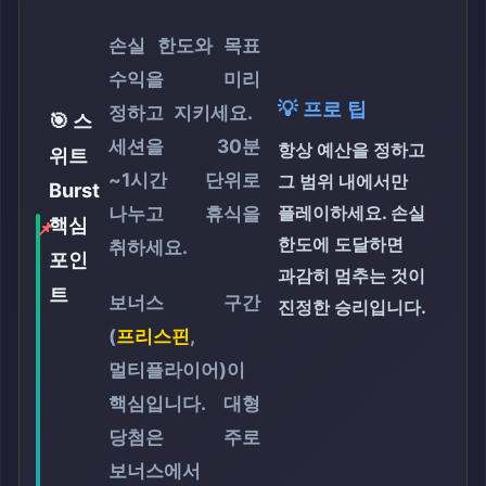
손실 한도와 목표
수익을 미리
💡 프로 팁
정하고 지키세요. ​
🎯 스
세션을 30분
항상 예산을 정하고
위트
~1시간 단위로
그 범위 내에서만
Burst
나누고 휴식을
플레이하세요. ​손실
핵심
한도에 도달하면
취하세요.
포인
과감히 멈추는 것이
트
보너스 구간
진정한 승리입니다.
(
프리스핀
,
멀티플라이어)이
핵심입니다. 대형
당첨은 주로
보너스에서