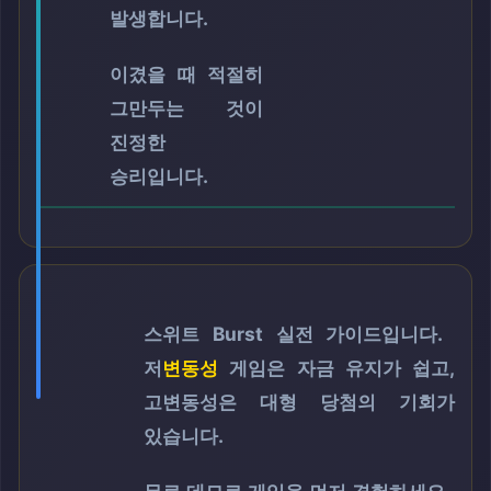
발생합니다.
이겼을 때 적절히
그만두는 것이
진정한
승리입니다.
스위트 Burst 실전 가이드입니다. ​​
저
변동성
게임은 자금 유지가 쉽고,
고변동성은 대형 당첨의 기회가
있습니다.