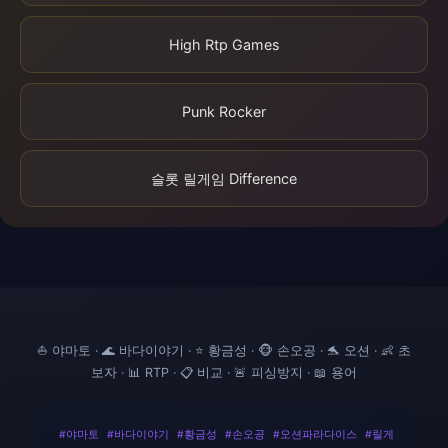
High Rtp Games
Punk Rocker
슬롯 릴게임 Difference
⛵ 야마토 · 🌊 바다이야기 · ⭐ 황금성 · 🐵 손오공 · 🐬 오션 · 👶 초
보자 · 📊 RTP · 📋 비교 · 🚨 피싱방지 · 📖 용어
#야마토
#바다이야기
#황금성
#손오공
#오션파라다이스
#릴게