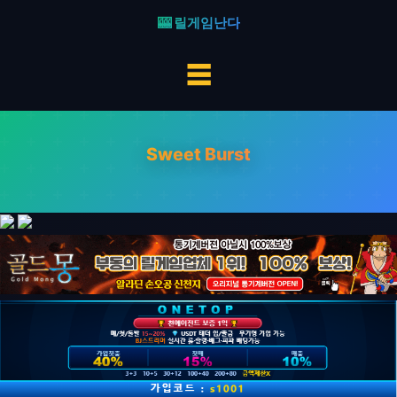
🎰 릴게임난다
☰
Sweet Burst