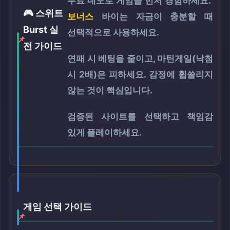
무료 데모로 게임을 먼저 경험하세요. ​
🎮 스위트
보너스
바이는 자금이 충분할 때
Burst 실
선택적으로 사용하세요.
전 가이드
연패 시 베팅을 줄이고, 마틴게일(낙첨
시 2배)은 피하세요. ​​감정에 휩쓸리지
않는 것이 핵심입니다.
검증된 사이트를 선택하고 책임감
있게 플레이하세요.
게임 선택 가이드