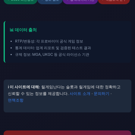
📊 데이터 출처
RTP/변동성: 각 프로바이더 공식 게임 정보
통계 데이터: 업계 리포트 및 검증된 테스트 결과
규제 정보: MGA, UKGC 등 공식 라이선스 기관
ℹ️ 이 사이트에 대해:
릴게임난다는 슬롯과 릴게임에 대한 정확하고
신뢰할 수 있는 정보를 제공합니다. ​
사이트 소개
·
문의하기
·
면책조항