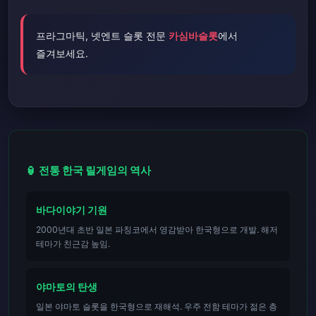
프라그마틱, 넷엔트 슬롯 전문
카심바슬롯
에서
즐겨보세요.
🏮 전통 한국 릴게임의 역사
바다이야기 기원
2000년대 초반 일본 파칭코에서 영감받아 한국형으로 개발. 해저
테마가 친근감 높임.
야마토의 탄생
일본 야마토 슬롯을 한국형으로 재해석. 우주 전함 테마가 젊은 층