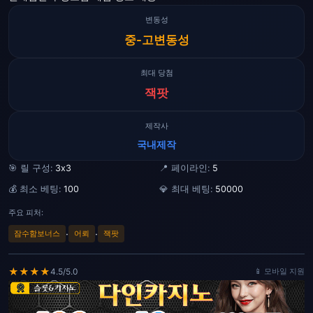
변동성
중-고변동성
최대 당첨
잭팟
제작사
국내제작
🎯 릴 구성:
3x3
📍 페이라인:
5
💰 최소 베팅:
100
💎 최대 베팅:
50000
주요 피처:
·
·
잠수함보너스
어뢰
잭팟
★★★★
4.5/5.0
📱 모바일 지원