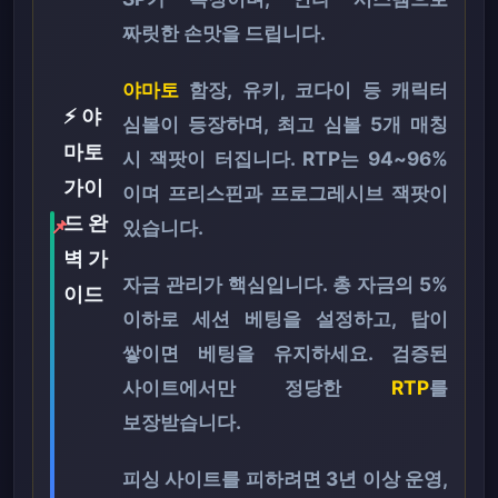
짜릿한 손맛을 드립니다.
야마토
함장, 유키, 코다이 등 캐릭터
⚡ 야
심볼이 등장하며, 최고 심볼 5개 매칭
마토
시 잭팟이 터집니다. ​RTP는 94~96%
가이
이며 프리스핀과 프로그레시브 잭팟이
드 완
있습니다.
벽 가
자금 관리가 핵심입니다. 총 자금의 5%
이드
이하로 세션 베팅을 설정하고, 탑이
쌓이면 베팅을 유지하세요. ​​검증된
사이트에서만 정당한
RTP
를
보장받습니다.
피싱 사이트를 피하려면 3년 이상 운영,