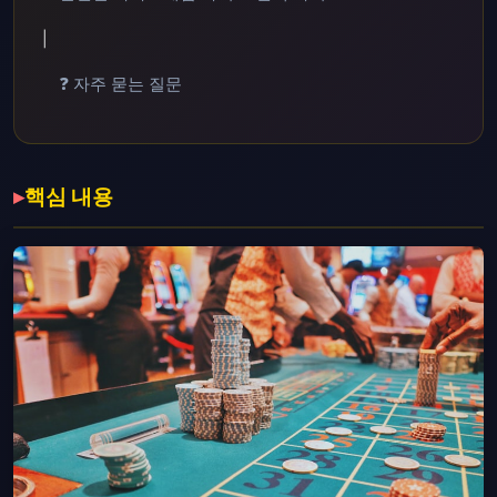
|
❓ 자주 묻는 질문
핵심 내용