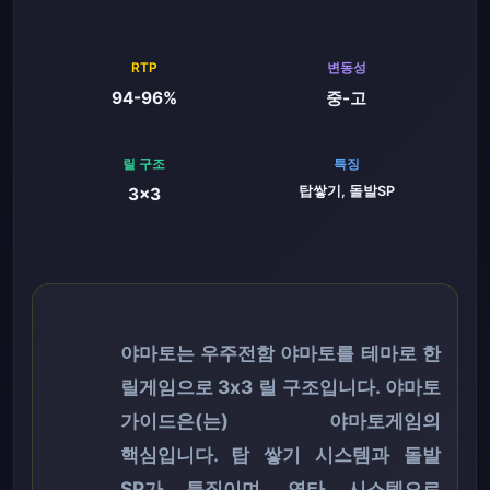
RTP
변동성
94-96%
중-고
릴 구조
특징
탑쌓기, 돌발SP
3x3
​야마토는 우주전함
야마토
를 테마로 한
릴게임으로 3x3 릴 구조입니다. 야마토
가이드은(는) 야마토게임의
핵심입니다. ​탑 쌓기 시스템과 돌발
SP가 특징이며, 연타 시스템으로