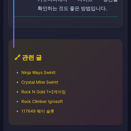
확인하는 것도 좋은 방법입니다.
🔗 관련 글
Ninja Ways Swintt
Crystal Mine Swintt
Rock N Gold 1x2게이밍
Rock Climber Igrosoft
117649 웨이 슬롯