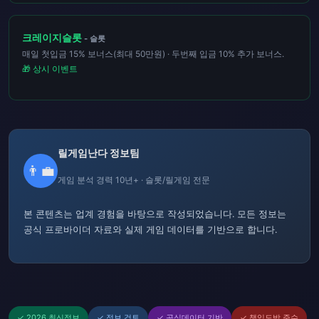
크레이지슬롯
- 슬롯
매일 첫입금 15% 보너스(최대 50만원) · 두번째 입금 10% 추가 보너스.
🎁 상시 이벤트
릴게임난다 정보팀
👨‍💼
게임 분석 경력 10년+ · 슬롯/릴게임 전문
본 콘텐츠는 업계 경험을 바탕으로 작성되었습니다. ​모든 정보는
공식 프로바이더 자료와 실제 게임 데이터를 기반으로 합니다.
✓ 2026 최신정보
✓ 정보 검토
✓ 공식데이터 기반
✓ 책임도박 준수