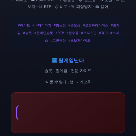
보자 · 📊 RTP · 📋 비교 · 🚨 피싱방지 · 📖 용어
#야마토
#바다이야기
#황금성
#손오공
#오션파라다이스
#릴게
임
#슬롯
#온라인슬롯
#RTP
#환수율
#프리스핀
#잭팟
#보너
스
#고변동성
#초보자가이드
🎰 릴게임난다
슬롯 · 릴게임 · 전문 가이드
📞 문의: 텔레그램 · 카카오톡