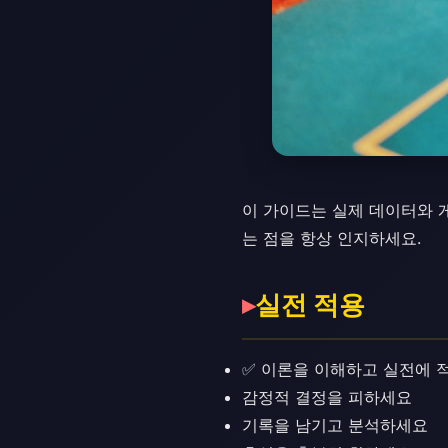
이 가이드는 실제 데이터와 
는 점을 항상 인지하세요.
실전 적용
✅ 이론을 이해하고 실전에 
감정적 결정을 피하세요
기록을 남기고 분석하세요