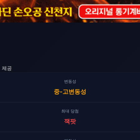
 제공
변동성
중-고변동성
최대 당첨
잭팟