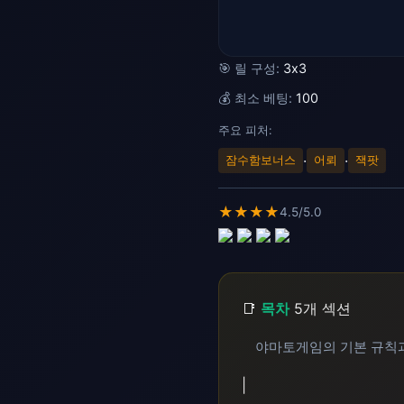
🎯 릴 구성:
3x3
💰 최소 베팅:
100
주요 피처:
·
·
잠수함보너스
어뢰
잭팟
★★★★
4.5/5.0
📑
목차
5개 섹션
야마토게임의 기본 규칙
|