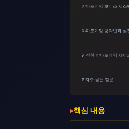
야마토게임 보너스 시스템
|
야마토게임 공략법과 실
|
안전한 야마토게임 사이
|
❓ 자주 묻는 질문
핵심 내용