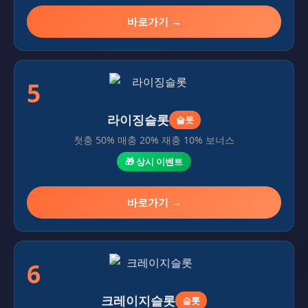
바로가기 →
5
라이징슬롯
슬롯
첫충 50% 매충 20% 재충 10% 보너스
🎁 상시 이벤트
바로가기 →
6
크레이지슬롯
슬롯