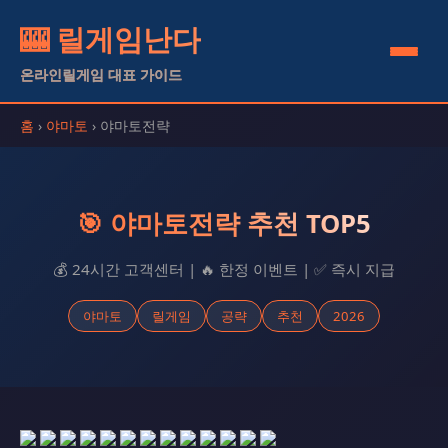
🎰 릴게임난다
온라인릴게임 대표 가이드
홈
›
야마토
› 야마토전략
🎯 야마토전략 추천 TOP5
💰 24시간 고객센터 | 🔥 한정 이벤트 | ✅ 즉시 지급
야마토
릴게임
공략
추천
2026