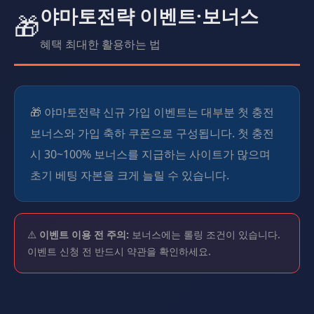
야마토전략 이벤트·보너스
🎁
혜택 최대한 활용하는 법
🎁 야마토전략 신규 가입 이벤트는 대부분 첫 충전
보너스와 가입 축하 쿠폰으로 구성됩니다. 첫 충전
시 30~100% 보너스를 지급하는 사이트가 많으며
초기 베팅 자본을 크게 늘릴 수 있습니다.
⚠️
이벤트 이용 전 주의:
보너스에는 롤링 조건이 있습니다.
이벤트 신청 전 반드시 약관을 확인하세요.