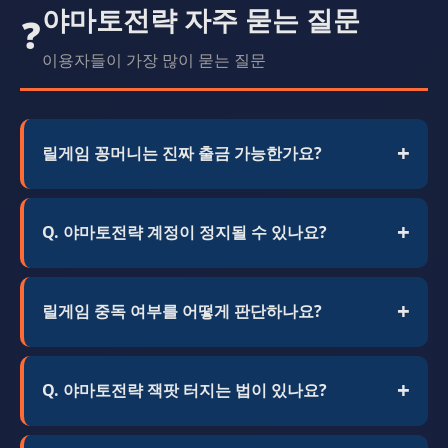
야마토전략 자주 묻는 질문
❓
이용자들이 가장 많이 묻는 질문
릴게임 꽁머니는 진짜 출금 가능한가요?
롤링 조건을 충족해야 출금됩니다. 롤링 3배 이하는
좋은 조건, 10배까지 무난, 30배 이상은 사실상 출금
Q. 야마토전략 계정이 정지될 수 있나요?
어렵습니다. 반드시 이벤트 조건을 먼저 확인하세요.
A. 이용 약관을 위반하면 계정이 정지될 수 있습니다.
복수 계정 생성, 부정한 방법의 이벤트 수취, 타인 정
릴게임 중독 여부를 어떻게 판단하나요?
보 도용 등은 엄격히 금지됩니다.
①계획보다 더 많이 사용 ②손실 만회 시도 ③게임 생
각에 일상 지장 ④주변에 거짓말 ⑤빌린 돈으로 게임.
Q. 야마토전략 잭팟 터지는 법이 있나요?
2개 이상이면 전문 상담을 받으세요. 한국도박문제
A. 잭팟은 기본적으로 확률로 결정되지만, 잭팟이 오
관리센터 1336은 무료 24시간 운영입니다.