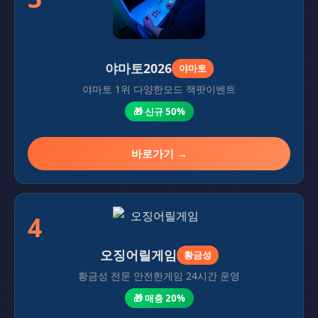
야마토2026
야마토
야마토 1위 다양한모드 잭팟이벤트
🎁 신규 50%
바로가기 →
4
오징어릴게임
황금성
황금성 전문 안전한게임 24시간 운영
🎁 매충 20%