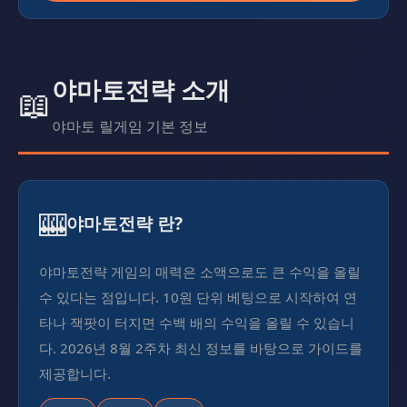
야마토전략 소개
📖
야마토 릴게임 기본 정보
🎰
야마토전략 란?
야마토전략 게임의 매력은 소액으로도 큰 수익을 올릴
수 있다는 점입니다. 10원 단위 베팅으로 시작하여 연
타나 잭팟이 터지면 수백 배의 수익을 올릴 수 있습니
다. 2026년 8월 2주차 최신 정보를 바탕으로 가이드를
제공합니다.