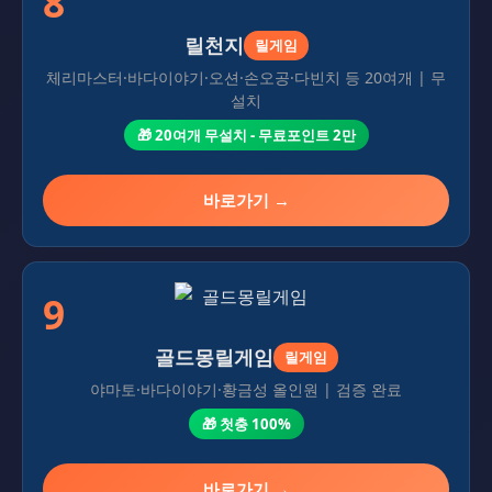
8
릴천지
릴게임
체리마스터·바다이야기·오션·손오공·다빈치 등 20여개 | 무
설치
🎁 20여개 무설치 - 무료포인트 2만
바로가기 →
9
골드몽릴게임
릴게임
야마토·바다이야기·황금성 올인원 | 검증 완료
🎁 첫충 100%
바로가기 →