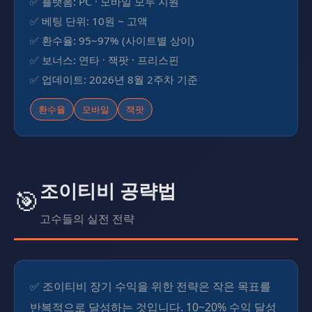
✅ 플랫폼: PC · 모바일 모두 지원
✅ 베팅 단위: 10원 ~ 고액
✅ 환수율: 95~97% (사이트별 상이)
✅ 보너스: 연타 · 잭팟 · 프리스핀
✅ 업데이트: 2026년 8월 2주차 기준
환수율
모바일
잭팟
조이티비 공략법
🎯
고수들의 실전 전략
✅ 조이티비 장기 수익을 위한 전략은 작은 목표를
반복적으로 달성하는 것입니다. 10~20% 수익 달성