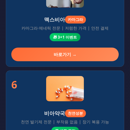
맥스비아
카마그라
카마그라·제네릭 전문 | 저렴한 가격 | 안전 결제
🎁 3+1 이벤트
바로가기 →
6
비아약국
천연성분
천연 발기제 전문 | 부작용 없음 | 장기 복용 가능