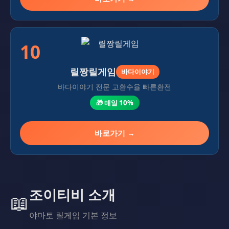
10
릴짱릴게임
바다이야기
바다이야기 전문 고환수율 빠른환전
🎁 매일 10%
바로가기 →
조이티비 소개
📖
야마토 릴게임 기본 정보