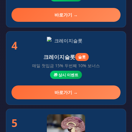
바로가기 →
4
크레이지슬롯
슬롯
매일 첫입금 15% 두번째 10% 보너스
🎁 상시 이벤트
바로가기 →
5