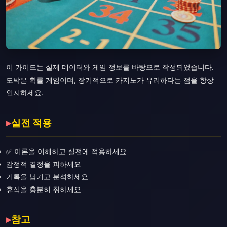
이 가이드는 실제 데이터와 게임 정보를 바탕으로 작성되었습니다. ​​
도박은 확률 게임이며, 장기적으로 카지노가 유리하다는 점을 항상
인지하세요.
실전 적용
✅ 이론을 이해하고 실전에 적용하세요
감정적 결정을 피하세요
기록을 남기고 분석하세요
휴식을 충분히 취하세요
참고