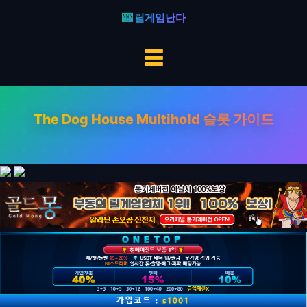
🎰 릴게임난다
☰
The Dog House Multihold 슬롯 가이드